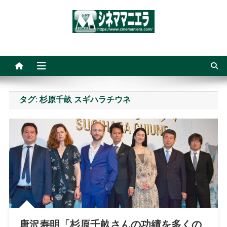
Skip
to
content
シネママニエラ
タグ:
杉原千畝 スギハラチウネ
唐沢寿明「杉原千畝さんの功績を多くの