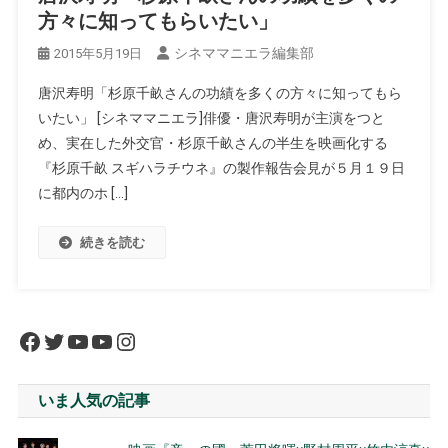
方々に知ってもらいたい」
シネママニエラ編集部
2015年5月19日
唐沢寿明「杉原千畝さんの功績を多くの方々に知ってもら
いたい」 [シネママニエラ]俳優・唐沢寿明が主演をつと
め、実在した外交官・杉原千畝さんの半生を映画化する
『杉原千畝 スギハラチウネ』の製作報告会見が５月１９日
に都内のホ […]
続きを読む
Facebook
Twitter
YouTube
YouTube
Instagram
いま人気の記事