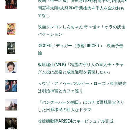
映画『帝一の國』菅田将暉×野村周平×竹内涼真×
間宮祥太朗×志尊淳×千葉雄大４千人を全力おも
てなし
映画クレヨンしんちゃん 奇々怪々！オラの妖怪
バケ～ション
DIGGER／ディガー（原題 DIGGER ）- 映画予告
編
板垣瑞生(M!LK)「精霊の守り人の皇太子・チャ
グム役は品格と成長過程を表現したい」
＜ウゾ・アドゥーバ×ルビー・ローズ＞東京観光
は明治神宮とカフェ巡り
『バンクーバーの朝日』はカナダ野球殿堂入り
した日系移民の壮大なドラマ
攻殻機動隊ARISE4のキービジュアル完成