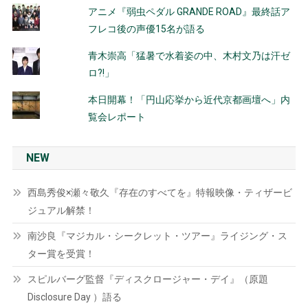
アニメ『弱虫ペダル GRANDE ROAD』最終話ア
フレコ後の声優15名が語る
青木崇高「猛暑で水着姿の中、木村文乃は汗ゼ
ロ?!」
本日開幕！「円山応挙から近代京都画壇へ」内
覧会レポート
NEW
西島秀俊×瀬々敬久『存在のすべてを』特報映像・ティザービ
ジュアル解禁！
南沙良『マジカル・シークレット・ツアー』ライジング・ス
ター賞を受賞！
スピルバーグ監督『ディスクロージャー・デイ』（原題
Disclosure Day ）語る