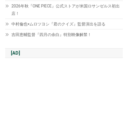
2026年秋『ONE PIECE』公式ストアが米国ロサンゼルス初出
店！
中村倫也×ムロツヨシ『君のクイズ』監督演出を語る
吉田恵輔監督『四月の余白』特別映像解禁！
[AD]