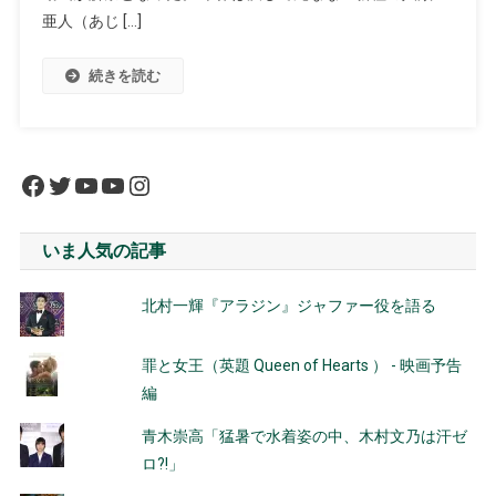
亜人（あじ […]
続きを読む
Facebook
Twitter
YouTube
YouTube
Instagram
いま人気の記事
北村一輝『アラジン』ジャファー役を語る
罪と女王（英題 Queen of Hearts ） - 映画予告
編
青木崇高「猛暑で水着姿の中、木村文乃は汗ゼ
ロ?!」