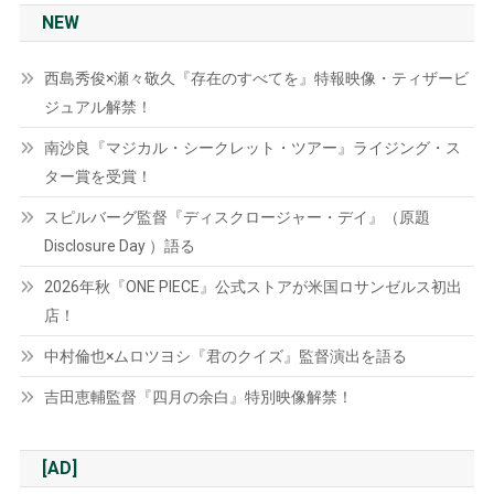
NEW
西島秀俊×瀬々敬久『存在のすべてを』特報映像・ティザービ
ジュアル解禁！
南沙良『マジカル・シークレット・ツアー』ライジング・ス
ター賞を受賞！
スピルバーグ監督『ディスクロージャー・デイ』（原題
Disclosure Day ）語る
2026年秋『ONE PIECE』公式ストアが米国ロサンゼルス初出
店！
中村倫也×ムロツヨシ『君のクイズ』監督演出を語る
吉田恵輔監督『四月の余白』特別映像解禁！
[AD]