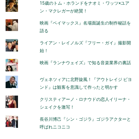
15歳のトム・ホランドをナオミ・ワッツ×ユア
ン・マクレガーが絶賛！
映画『ベイマックス』名場面誕生の制作秘話を
語る
ライアン・レイノルズ『フリー・ガイ』撮影開
始！
映画『ランナウェイズ』で知る音楽業界の裏話
ヴェネツィアに北野旋風！『アウトレイジ ビヨ
ンド』は観客を意識して作ったと明かす
クリスティアーノ・ロナウドの恋人イリーナ・
シェイクを激写！
長谷川博己『シン・ゴジラ』ゴジラアクターと
呼ばれニコニコ