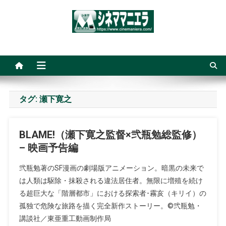
Skip
to
content
シネママニエラ
タグ:
瀬下寛之
BLAME!（瀬下寛之監督×弐瓶勉総監修）
– 映画予告編
弐瓶勉著のSF漫画の劇場版アニメーション。暗黒の未来で
は人類は駆除・抹殺される違法居住者。無限に増殖を続け
る超巨大な「階層都市」における探索者･霧亥（キリイ）の
孤独で危険な旅路を描く完全新作ストーリー。©弐瓶勉・
講談社／東亜重工動画制作局