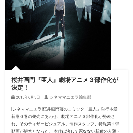
桜井画門『亜人』劇場アニメ３部作化が
決定！
シネママニエラ編集部
2015年6月5日
[シネママニエラ]桜井画門著のコミック「亜人」単行本最
新巻６巻の発売にあわせ、劇場アニメ３部作化が発表さ
れ、そのティザービジュアル、制作スタッフ、特報第１弾
動画が解禁となった。 本作は決して死なない新種の人類・