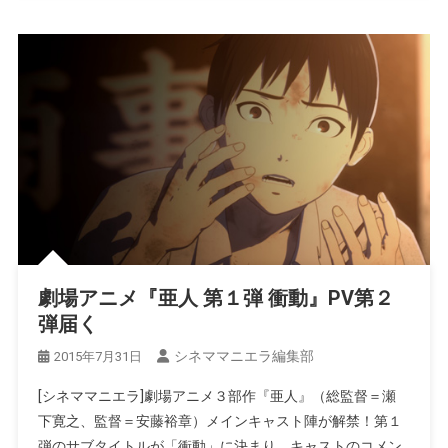
劇場アニメ『亜人 第１弾 衝動』PV第２
弾届く
シネママニエラ編集部
2015年7月31日
[シネママニエラ]劇場アニメ３部作『亜人』（総監督＝瀬
下寛之、監督＝安藤裕章）メインキャスト陣が解禁！第１
弾のサブタイトルが「衝動」に決まり、キャストのコメン