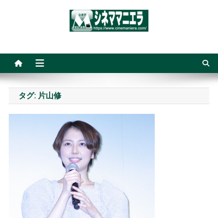
Skip
to
content
シネママニエラ
タグ:
片山修