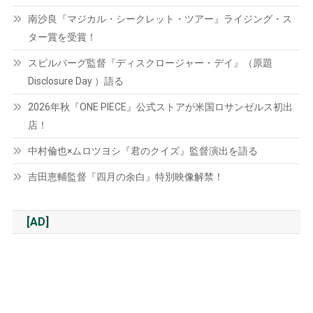
南沙良『マジカル・シークレット・ツアー』ライジング・ス
ター賞を受賞！
スピルバーグ監督『ディスクロージャー・デイ』（原題
Disclosure Day ）語る
2026年秋『ONE PIECE』公式ストアが米国ロサンゼルス初出
店！
中村倫也×ムロツヨシ『君のクイズ』監督演出を語る
吉田恵輔監督『四月の余白』特別映像解禁！
[AD]