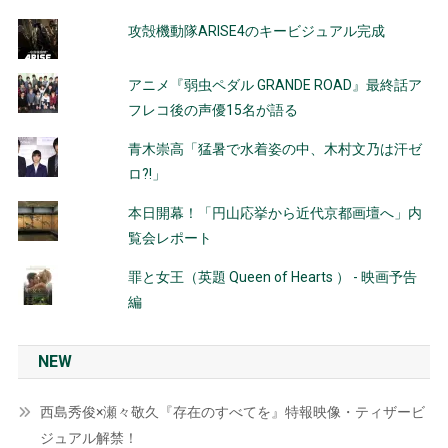
攻殻機動隊ARISE4のキービジュアル完成
アニメ『弱虫ペダル GRANDE ROAD』最終話ア
フレコ後の声優15名が語る
青木崇高「猛暑で水着姿の中、木村文乃は汗ゼ
ロ?!」
本日開幕！「円山応挙から近代京都画壇へ」内
覧会レポート
罪と女王（英題 Queen of Hearts ） - 映画予告
編
NEW
西島秀俊×瀬々敬久『存在のすべてを』特報映像・ティザービ
ジュアル解禁！