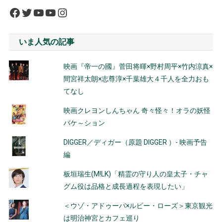
Facebook
Twitter
YouTube
YouTube
Instagram
いま人気の記事
映画『帝一の國』菅田将暉×野村周平×竹内涼真×
間宮祥太朗×志尊淳×千葉雄大４千人を全力おも
てなし
映画クレヨンしんちゃん 奇々怪々！オラの妖怪
バケ～ション
DIGGER／ディガー（原題 DIGGER ）- 映画予告
編
板垣瑞生(M!LK)「精霊の守り人の皇太子・チャ
グム役は品格と成長過程を表現したい」
＜ウゾ・アドゥーバ×ルビー・ローズ＞東京観光
は明治神宮とカフェ巡り