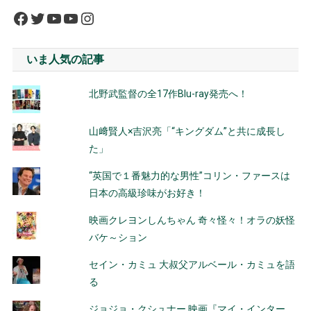
Facebook
Twitter
YouTube
YouTube
Instagram
いま人気の記事
北野武監督の全17作Blu-ray発売へ！
山﨑賢人×吉沢亮「“キングダム”と共に成長し
た」
“英国で１番魅力的な男性”コリン・ファースは
日本の高級珍味がお好き！
映画クレヨンしんちゃん 奇々怪々！オラの妖怪
バケ～ション
セイン・カミュ 大叔父アルベール・カミュを語
る
ジョジョ・クシュナー 映画『マイ・インター