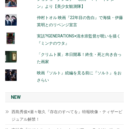
ン』より【美少女観測隊】
仲村トオル 映画『22年目の告白』で海猿・伊藤
英明とのリベンジ宣言
実話?!GENERATIONS×清水崇監督が呪いを描く
『ミンナのウタ』
「クリムト展」本日開幕！終生・死と向き合っ
た画家
映画『ソルト』続編を見る前に『ソルト』をお
さらい
NEW
西島秀俊×瀬々敬久『存在のすべてを』特報映像・ティザービ
ジュアル解禁！