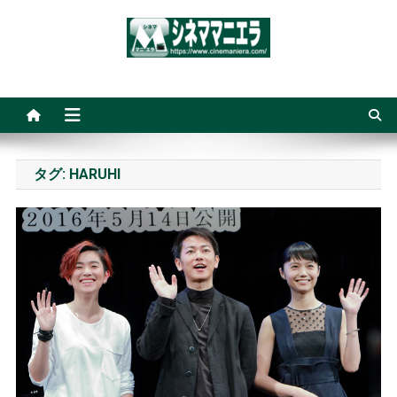
Skip
to
content
シネママニエラ
タグ:
HARUHI