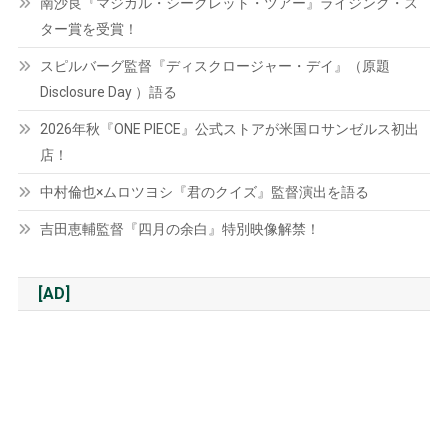
南沙良『マジカル・シークレット・ツアー』ライジング・ス
ター賞を受賞！
スピルバーグ監督『ディスクロージャー・デイ』（原題
Disclosure Day ）語る
2026年秋『ONE PIECE』公式ストアが米国ロサンゼルス初出
店！
中村倫也×ムロツヨシ『君のクイズ』監督演出を語る
吉田恵輔監督『四月の余白』特別映像解禁！
[AD]