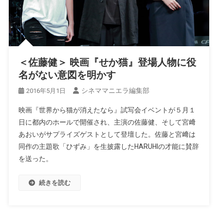
＜佐藤健＞ 映画『せか猫』登場人物に役
名がない意図を明かす
シネママニエラ編集部
2016年5月1日
映画『世界から猫が消えたなら』試写会イベントが５月１
日に都内のホールで開催され、主演の佐藤健、そして宮﨑
あおいがサプライズゲストとして登壇した。佐藤と宮﨑は
同作の主題歌「ひずみ」を生披露したHARUHIの才能に賛辞
を送った。
続きを読む