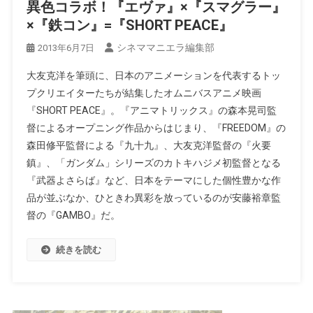
異色コラボ！『エヴァ』×『スマグラー』
×『鉄コン』=『SHORT PEACE』
シネママニエラ編集部
2013年6月7日
大友克洋を筆頭に、日本のアニメーションを代表するトッ
プクリエイターたちが結集したオムニバスアニメ映画
『SHORT PEACE』。『アニマトリックス』の森本晃司監
督によるオープニング作品からはじまり、『FREEDOM』の
森田修平監督による『九十九』、大友克洋監督の『火要
鎮』、「ガンダム」シリーズのカトキハジメ初監督となる
『武器よさらば』など、日本をテーマにした個性豊かな作
品が並ぶなか、ひときわ異彩を放っているのが安藤裕章監
督の『GAMBO』だ。
続きを読む