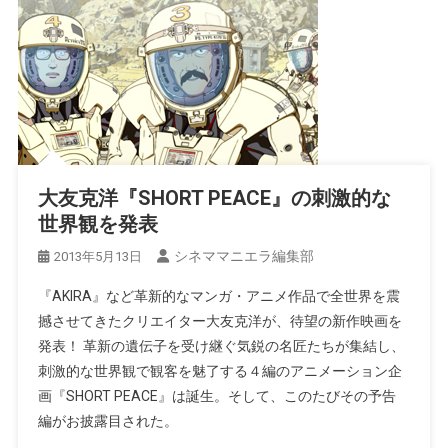
大友克洋『SHORT PEACE』の刺激的な
世界観を発表
シネママニエラ編集部
2013年5月13日
『AKIRA』など革新的なマンガ・アニメ作品で全世界を震
撼させてきたクリエイター大友克洋が、待望の新作映画を
発表！ 革新の遺伝子を受け継ぐ気鋭の名匠たちが集結し、
刺激的な世界観で観客を魅了する４編のアニメーション企
画『SHORT PEACE』は誕生。そして、このたびその予告
編がお披露目された。