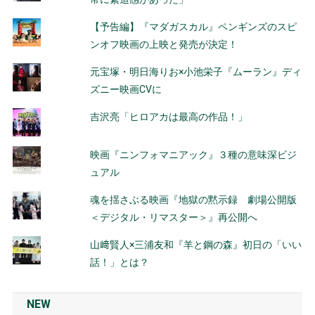
【予告編】『マダガスカル』ペンギンズのスピ
ンオフ映画の上映と発売が決定！
元宝塚・明日海りお×小池栄子『ムーラン』ディ
ズニー映画CVに
吉沢亮「ヒロアカは最高の作品！」
映画『ニンフォマニアック』３種の意味深ビジ
ュアル
魂を揺さぶる映画『地獄の黙示録 劇場公開版
＜デジタル・リマスター＞』再公開へ
山﨑賢人×三浦友和『羊と鋼の森』初日の「いい
話！」とは？
NEW