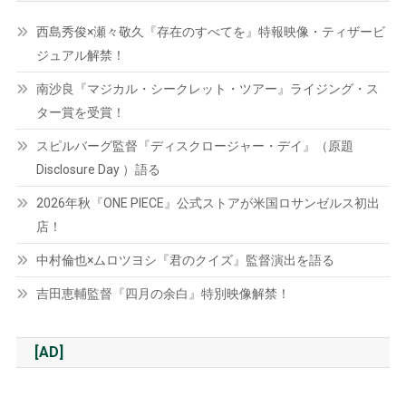
西島秀俊×瀬々敬久『存在のすべてを』特報映像・ティザービ
ジュアル解禁！
南沙良『マジカル・シークレット・ツアー』ライジング・ス
ター賞を受賞！
スピルバーグ監督『ディスクロージャー・デイ』（原題
Disclosure Day ）語る
2026年秋『ONE PIECE』公式ストアが米国ロサンゼルス初出
店！
中村倫也×ムロツヨシ『君のクイズ』監督演出を語る
吉田恵輔監督『四月の余白』特別映像解禁！
[AD]