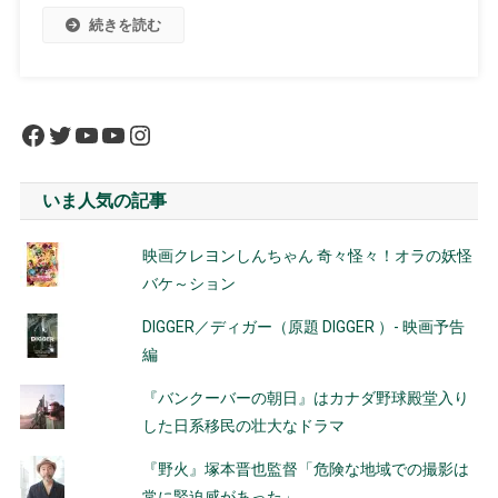
続きを読む
Facebook
Twitter
YouTube
YouTube
Instagram
いま人気の記事
映画クレヨンしんちゃん 奇々怪々！オラの妖怪
バケ～ション
DIGGER／ディガー（原題 DIGGER ）- 映画予告
編
『バンクーバーの朝日』はカナダ野球殿堂入り
した日系移民の壮大なドラマ
『野火』塚本晋也監督「危険な地域での撮影は
常に緊迫感があった」