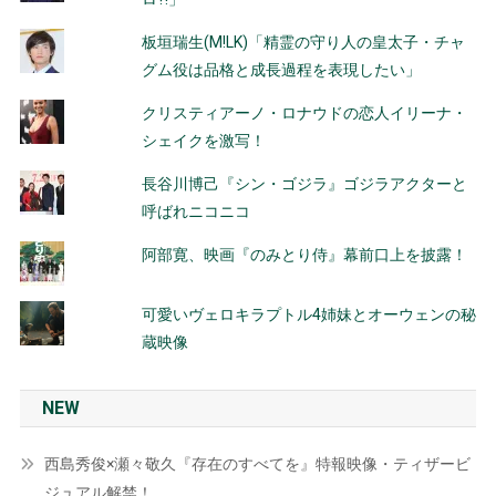
板垣瑞生(M!LK)「精霊の守り人の皇太子・チャ
グム役は品格と成長過程を表現したい」
クリスティアーノ・ロナウドの恋人イリーナ・
シェイクを激写！
長谷川博己『シン・ゴジラ』ゴジラアクターと
呼ばれニコニコ
阿部寛、映画『のみとり侍』幕前口上を披露！
可愛いヴェロキラプトル4姉妹とオーウェンの秘
蔵映像
NEW
西島秀俊×瀬々敬久『存在のすべてを』特報映像・ティザービ
ジュアル解禁！