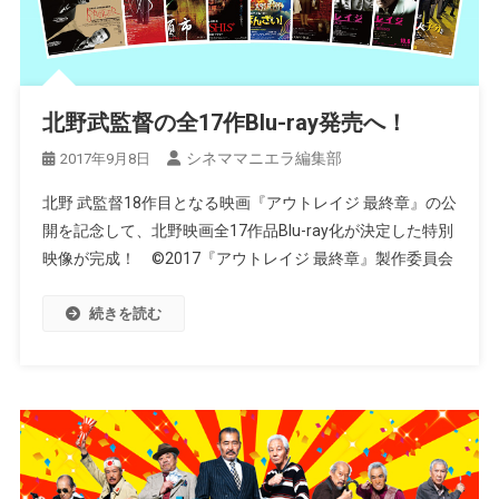
北野武監督の全17作Blu-ray発売へ！
シネママニエラ編集部
2017年9月8日
北野 武監督18作目となる映画『アウトレイジ 最終章』の公
開を記念して、北野映画全17作品Blu-ray化が決定した特別
映像が完成！ ©2017『アウトレイジ 最終章』製作委員会
続きを読む