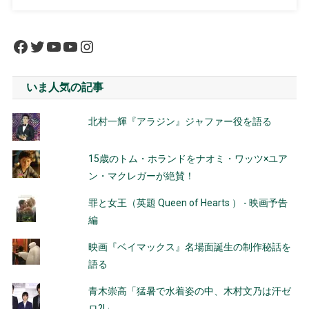
Facebook
Twitter
YouTube
YouTube
Instagram
いま人気の記事
北村一輝『アラジン』ジャファー役を語る
15歳のトム・ホランドをナオミ・ワッツ×ユア
ン・マクレガーが絶賛！
罪と女王（英題 Queen of Hearts ） - 映画予告
編
映画『ベイマックス』名場面誕生の制作秘話を
語る
青木崇高「猛暑で水着姿の中、木村文乃は汗ゼ
ロ?!」