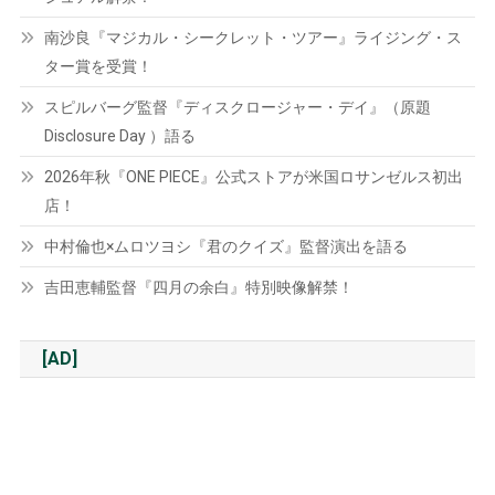
南沙良『マジカル・シークレット・ツアー』ライジング・ス
ター賞を受賞！
スピルバーグ監督『ディスクロージャー・デイ』（原題
Disclosure Day ）語る
2026年秋『ONE PIECE』公式ストアが米国ロサンゼルス初出
店！
中村倫也×ムロツヨシ『君のクイズ』監督演出を語る
吉田恵輔監督『四月の余白』特別映像解禁！
[AD]