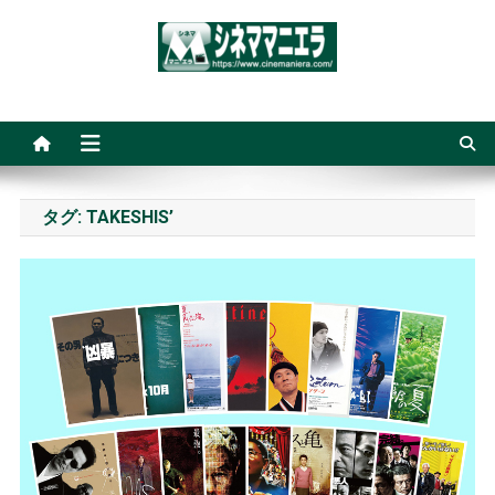
Skip
to
content
シネママニエラ
タグ:
TAKESHIS’