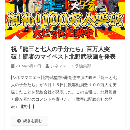
祝『龍三と七人の子分たち』百万人突
破！読者のマイベスト北野武映画を発表
シネママニエラ編集部
2015年5月18日
[シネママニエラ]北野武監督×藤竜也主演の映画『龍三と七
人の子分たち』が５月１５日に観客動員数１００万人を突
破したことを配給会社が発表した。この吉報に、北野監督
と藤が喜びのコメントを寄せた。（数字は配給会社の発
表） 北野 […]
続きを読む