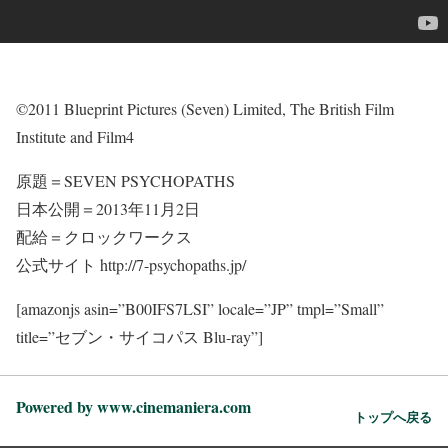
©2011 Blueprint Pictures (Seven) Limited, The British Film
Institute and Film4
原題＝SEVEN PSYCHOPATHS
日本公開＝2013年11月2日
配給＝クロックワークス
公式サイト http://7-psychopaths.jp/
[amazonjs asin=”B00IFS7LSI” locale=”JP” tmpl=”Small”
title=”セブン・サイコパス Blu-ray”]
Powered by www.cinemaniera.com
トップへ戻る