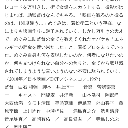
レコードを万引きし、街で女優をスカウトする。撮影がは
じまれば、助監督はなんでもやる。「映画を観るのと撮る
のは、180度違う…」めぐみは、若松孝二という存在、な
によりも映画作りに魅了されていく。しかし万引きの天才
で、めぐみに助監督の全てを教えてくれたオバケも「エネ
ルギーの貯金を使い果たした」と、若松プロを去っていっ
た。めぐみ自身も何を表現したいのか、何者になりたいの
か、何も見つけられない自分への焦りと、全てから取り残
されてしまうような言いようのない不安に駆られていく。
（2018年／日本映画／DCP／シネスコ／119分）
監督 白石 和彌 脚本 井上淳一 音楽 曽我部恵
一 ｜キャスト 門脇麦 井浦新 山本浩司 岡部尚
大西信満 タモト清嵐 毎熊克哉 伊島空 外山将平 藤
原季節 上川周作 中澤梓佐 満島真之介 渋川清彦
音尾琢真／ 高岡蒼佑 ／ 高良健吾 ／ 寺島しのぶ
／ 奥田瑛二