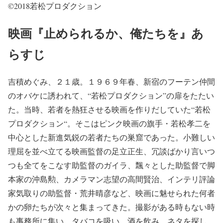
©2018若松プロダクション
映画『止められるか、俺たちを』あ
らすじ
吉積めぐみ、２１歳。１９６９年春、新宿のフーテン仲間
のオバケに誘われて、“若松プロダクション”の扉をたたい
た。当時、若者を熱狂させる映画を作りだしていた“若松
プロダクション“。そこはピンク映画の旗手・若松孝二を
中心とした新進気鋭の若者たちの巣窟であった。小難しい
理屈を並べ立てる映画監督の足立正生、冗談ばかり言いつ
つも全てをこなす助監督のガイラ、飄々とした助監督で脚
本家の沖島勲、カメラマン志望の高間賢治、インテリ評論
家気取りの助監督・荒井晴彦など、映画に魅せられた何者
かの卵たちが次々と集まってきた。撮影がある時もない時
も事務所に集い、タバコを吸い、酒を飲み、ネタを探し、