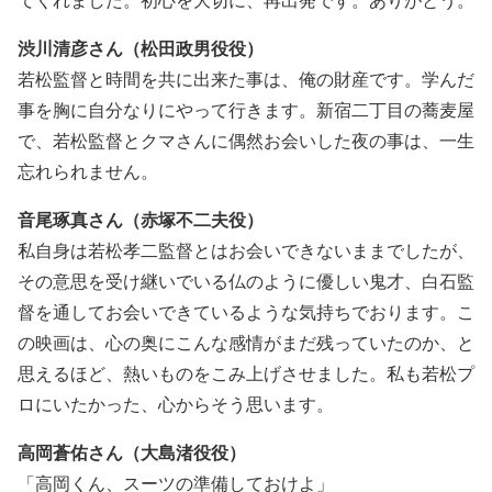
渋川清彦さん（松田政男役役）
若松監督と時間を共に出来た事は、俺の財産です。学んだ
事を胸に自分なりにやって行きます。新宿二丁目の蕎麦屋
で、若松監督とクマさんに偶然お会いした夜の事は、一生
忘れられません。
音尾琢真さん（赤塚不二夫役）
私自身は若松孝二監督とはお会いできないままでしたが、
その意思を受け継いでいる仏のように優しい鬼才、白石監
督を通してお会いできているような気持ちでおります。こ
の映画は、心の奥にこんな感情がまだ残っていたのか、と
思えるほど、熱いものをこみ上げさせました。私も若松プ
ロにいたかった、心からそう思います。
高岡蒼佑さん（大島渚役役）
「高岡くん、スーツの準備しておけよ」