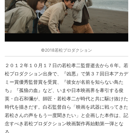
©2018若松プロダクション
２０１２年１０月１７日の若松孝二監督逝去から６年。若
松プロダクション出身で、『凶悪』で第３７回日本アカデ
ミー賞優秀監督賞を受賞、『彼女が名前を知らない鳥た
ち』『孤狼の血』など、いまや日本映画界を牽引する俊
英・白石和彌が、師匠・若松孝二が時代と共に駆け抜けた
時代を描きだす。白石監督自ら「映画を武器に戦ってきた
若松さんの声をもう一度聞きたい」と企画した本作は、記
念すべき若松プロダクション映画製作再始動第一弾とな
る。