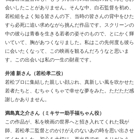
会いしたことがありません。そんな中、白石監督を初め、
若松組をよく知る皆さんの下、当時の皆さんの背中をひた
すら必死に追い求めながら挑んだ作品です。スクリーンの
中の彼らは青春を生きる若者の姿そのもので、とにかく輝
いていて、胸があつくなりました。私はこの先何度も彼ら
に会いたくなって、この映画を観るんだろうなと思いま
す。この出会いは私の一生の財産です。
井浦 新さん（若松孝二役）
若松プロに集結した親しい顔ぶれ、真新しい風を吹かせた
若者たちと、むちゃくちゃで幸せな夢をみた。ただただ感
謝しかありません。
満島真之介さん（ミキサー助手福ちゃん役）
この作品が、私を映画の世界へと招き入れてくれた我が
師、若松孝二監督とのかけがえのないあの時を思い出させ
てくれました。初心を大切に、再出発です。ありがとう。