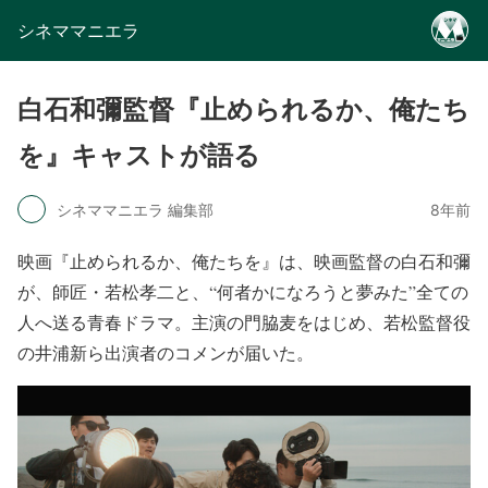
シネママニエラ
白石和彌監督『止められるか、俺たち
を』キャストが語る
シネママニエラ 編集部
8年前
映画『止められるか、俺たちを』は、映画監督の白石和彌
が、師匠・若松孝二と、“何者かになろうと夢みた”全ての
人へ送る青春ドラマ。主演の門脇麦をはじめ、若松監督役
の井浦新ら出演者のコメンが届いた。