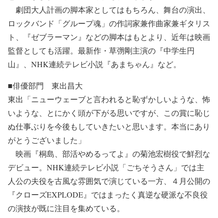
劇団大人計画の脚本家としてはもちろん、舞台の演出、
ロックバンド「グループ魂」の作詞家兼作曲家兼ギタリス
ト、『ゼブラーマン』などの脚本はもとより、近年は映画
監督としても活躍。最新作・草彅剛主演の『中学生円
山』、NHK連続テレビ小説『あまちゃん』など。
■俳優部門 東出昌大
東出「ニューウェーブと言われると恥ずかしいような、怖
いような、とにかく頭が下がる思いですが、この賞に恥じ
ぬ仕事ぶりを今後もしていきたいと思います。本当にあり
がとうございました」
映画『桐島、部活やめるってよ』の菊池宏樹役で鮮烈な
デビュー。NHK連続テレビ小説「ごちそうさん」では主
人公の夫役を古風な雰囲気で演じている一方、４月公開の
『クローズEXPLODE』ではまったく真逆な硬派な不良役
の演技が既に注目を集めている。