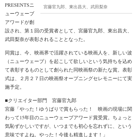
PRESENTSニ
宮藤官九郎、東出昌大、武田梨奈
ューウェーブ
アワードが創
設され、第１回の受賞者として、宮藤官九郎、東出昌大、
武田梨奈が表彰されることとなった。
同賞は、今、映画界で活躍されている映画人を、新しい波
（ニューウェーブ）を起こして欲しいという気持ちを込め
て表彰するものとして創られた同映画祭の新たな賞。表彰
式は、２月２７日の映画祭オープニングセレモニーにて実
施予定。
■クリエイター部門 宮藤官九郎
宮藤「やった！ゆうばりで賞もらった！ 映画の現場に関
わって15年目のニューウェーブアワード賞受賞。ちょっと
気恥ずかしいですが、いつまでも初心を忘れずに、という
意味ですよね。やった！今後も精進します！」