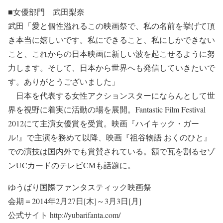
■女優部門 武田梨奈
武田「愛と個性溢れるこの映画祭で、私の名前を挙げて頂
き本当に嬉しいです。私にできること、私にしかできない
こと、これからの日本映画に新しい波を起こせるように努
力します。そして、日本から世界へも発信していきたいで
す。ありがとうございました」
日本を代表する女性アクションスターにならんとして世
界を視野に着実に活動の場を展開。Fantastic Film Festival
2012にて主演女優賞を受賞。映画『ハイキック・ガー
ル!』で主演を務めて以降、映画『祖谷物語 おくのひと』
での演技は国内外でも賞賛されている。額で瓦を割るセゾ
ンUCカードのテレビCMも話題に。
ゆうばり国際ファンタスティック映画祭
会期＝2014年2月27日[木]～3月3日[月]
公式サイト http://yubarifanta.com/