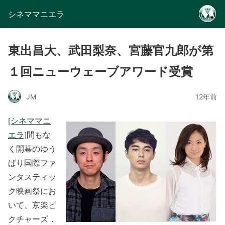
シネママニエラ
東出昌大、武田梨奈、宮藤官九郎が第
１回ニューウェーブアワード受賞
JM
12年前
[シネママニ
エラ]
間もな
く開幕のゆう
ばり国際ファ
ンタスティッ
ク映画祭にお
いて、京楽ピ
クチャーズ．