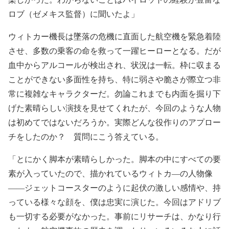
ロブ（ゼメキス監督）に聞いたよ」
ウィトカー機長は墜落の危機に直面した航空機を緊急着陸
させ、多数の乗客の命を救って一躍ヒーローとなる。だが
血中からアルコールが検出され、状況は一転。枠に収まる
ことができない多面性を持ち、特に弱さや脆さが際立つ非
常に複雑なキャラクターだ。勿論これまでも内面を掘り下
げた素晴らしい演技を見せてくれたが、今回のような人物
は初めてではないだろうか。実際どんな役作りのアプロー
チをしたのか？ 質問にこう答えている。
「とにかく脚本が素晴らしかった。脚本の中にすべての要
素が入っていたので、描かれているウィトカ―の人物像
――ジェットコースターのように起伏の激しい感情や、持
っている様々な顔を、僕は忠実に演じた。今回はアドリブ
も一切する必要がなかった。事前にリサーチは、かなり行