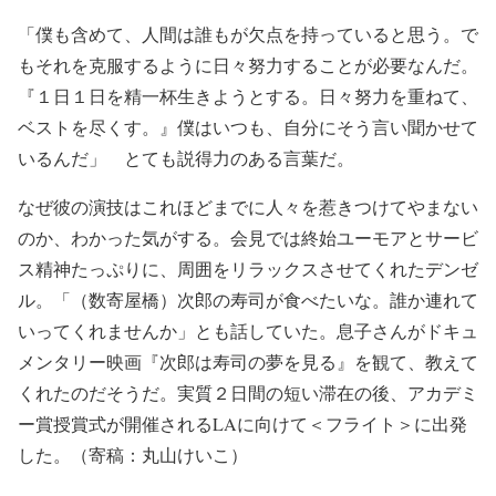
「僕も含めて、人間は誰もが欠点を持っていると思う。で
もそれを克服するように日々努力することが必要なんだ。
『１日１日を精一杯生きようとする。日々努力を重ねて、
ベストを尽くす。』僕はいつも、自分にそう言い聞かせて
いるんだ」 とても説得力のある言葉だ。
なぜ彼の演技はこれほどまでに人々を惹きつけてやまない
のか、わかった気がする。会見では終始ユーモアとサービ
ス精神たっぷりに、周囲をリラックスさせてくれたデンゼ
ル。「（数寄屋橋）次郎の寿司が食べたいな。誰か連れて
いってくれませんか」とも話していた。息子さんがドキュ
メンタリー映画『次郎は寿司の夢を見る』を観て、教えて
くれたのだそうだ。実質２日間の短い滞在の後、アカデミ
ー賞授賞式が開催されるLAに向けて＜フライト＞に出発
した。（寄稿：丸山けいこ）