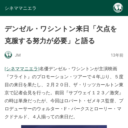
シネママニエラ
デンゼル・ワシントン来日「欠点を
克服する努力が必要」と語る
JM
13年前
[シネママニエラ]
名優デンゼル・ワシントンが主演映画
『フライト』のプロモーション・ツアーで４年ぶり、５度
目の来日を果たし、２月２０日、ザ・リッツカールトン東
京で記者会見を行った。前回『サブウェイ１２３／激突』
の時は単身だったが、今回はロバート・ゼメキス監督、プ
ロデューサーのウォルター・F・パークスとローリー・マ
クドナルド、４人揃っての来日だ。