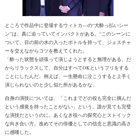
ところで作品中に登場するウィトカ―の“大酔っ払いシー
ン”は、真に迫っていてインパクトがある。“このシーンに
ついて、目の前の水の入ったボトルを持って、ジェスチャ
ーを交えながらコツを教えてくれた。
「酔った状態を頑張って演じようとすると無理がある。だ
からリラックスして、自分はすべてOKというフリをする
ことにしたんだ。例えば、一生懸命に泣こうすると上手く
演じられないのと少し似た所があるかな」
自身の演技については、「これまでどの役も完全に掴んだ
という感覚を持ったことがない」という。誰が見ても完璧
な演技だというのに。あくなき役への探究心とストイック
な向き合い方。改めてその俳優としての信念と意識の高さ
に感嘆した。