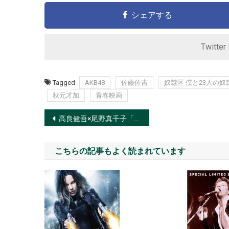
シェアする
Twitte
Tagged
AKB48
佐藤佐吉
奴隷区 僕と23人の奴
秋元才加
青春映画
投
高良健吾×尾野真千子「きみはいい子」映画化で初共演
稿
こちらの記事もよく読まれています
ナ
ビ
ゲ
ー