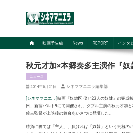
Skip
to
content
シネママニエラ
映画予告編
News
REPORT
インタ
秋元才加×本郷奏多主演作『奴
ニュース
シネママニエラ編集部
2014年6月21日
[シネママニエラ]
映画『奴隷区 僕と23人の奴隷』の完成
日、新宿バルト9にて開催され、ダブル主演の秋元才加と
佐吉監督が上映後の舞台あいさつに登壇した。
勝負に勝てば「主人」、負ければ「奴隷」という究極の