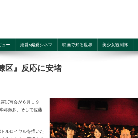
ビュー
溺愛×偏愛シネマ
映画で知る世界
美少女観測隊
隷区』反応に安堵
披露試写会が６月１９
本郷奏多、そして佐藤
バトルロイヤルを描いた