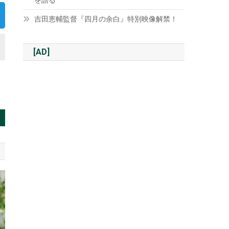
を語る
吉田恵輔監督『四月の余白』特別映像解禁！
[AD]