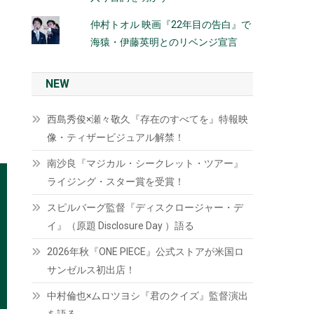
仲村トオル 映画『22年目の告白』で
海猿・伊藤英明とのリベンジ宣言
NEW
西島秀俊×瀬々敬久『存在のすべてを』特報映
像・ティザービジュアル解禁！
南沙良『マジカル・シークレット・ツアー』
ライジング・スター賞を受賞！
スピルバーグ監督『ディスクロージャー・デ
イ』（原題 Disclosure Day ）語る
2026年秋『ONE PIECE』公式ストアが米国ロ
サンゼルス初出店！
中村倫也×ムロツヨシ『君のクイズ』監督演出