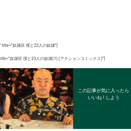
mall” title=”奴隷区 僕と23人の奴隷”]
”Small” title=”奴隷区 僕と23人の奴隷(1) (アクションコミックス)”]
この記事が気に入ったら
いいね ! しよう