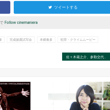
ツイートする
r で
Follow cinemaniera
隷
完成披露試写会
本郷奏多
犯罪・クライムムービー
佐々木蔵之介、参勤交代ドロドロ暴露談