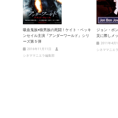
シ
ョ
ン
ジョン・ボ
吸血鬼族×狼男族の死闘！ケイト・ベッキ
災に際しメ
ンセイル主演『アンダーワールド』シリ
ーズ第５弾
2011年4月
2016年11月11日
シネママニエ
シネママニエラ編集部