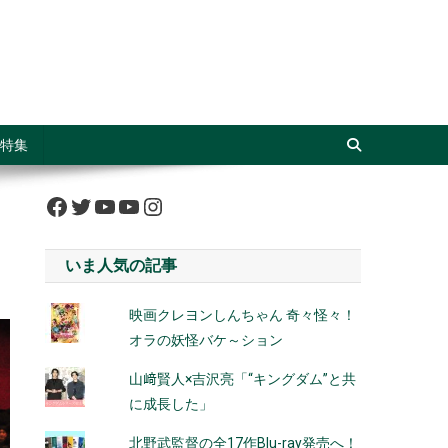
特集
Facebook
Twitter
YouTube
YouTube
Instagram
いま人気の記事
映画クレヨンしんちゃん 奇々怪々！
オラの妖怪バケ～ション
山﨑賢人×吉沢亮「“キングダム”と共
に成長した」
北野武監督の全17作Blu-ray発売へ！