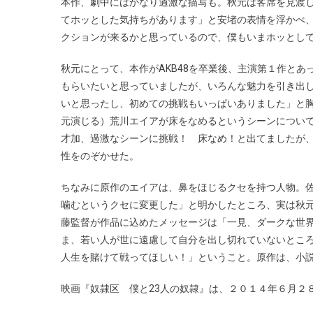
本作、劇中にはかなり過激な描写も。秋元は客席を見渡
てホッとした気持ちがあります」と安堵の表情を浮かべ
クションが来るかと思っているので、僕もいまホッとし
秋元にとって、本作がAKB48を卒業後、主演第１作とあ
もらいたいと思っていましたが、いろんな魅力を引き出
いと思ったし、初めての挑戦もいっぱいありました」と胸
元演じる）荒川エイアが床をなめるというシーンについ
才加、過激なシーンに挑戦！ 床なめ！と出てましたが
性をのぞかせた。
ちなみに原作のエイアは、鼻をほじるクセを持つ人物。
噛むというクセに変更した」と明かしたところ、実は秋元
藤監督が作品に込めたメッセージは「一見、ダークな世
ま、若い人が世に遠慮して自分を出し切れていないとこ
人生を賭けて戦ってほしい！」ということ。原作は、小説
映画『奴隷区 僕と23人の奴隷』は、２０１４年６月２