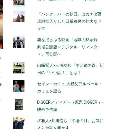
『バンクーバーの朝日』はカナダ野
球殿堂入りした日系移民の壮大なド
ラマ
魂を揺さぶる映画『地獄の黙示録
劇場公開版＜デジタル・リマスター
＞』再公開へ
根
山﨑賢人×三浦友和『羊と鋼の森』初
日の「いい話！」とは？
を
セイン・カミュ 大叔父アルベール・
佐
カミュを語る
に
DIGGER／ディガー（原題 DIGGER ）-
映画予告編
堺雅人×井川遥ら『平場の月』お気に
入り台詞を明かす