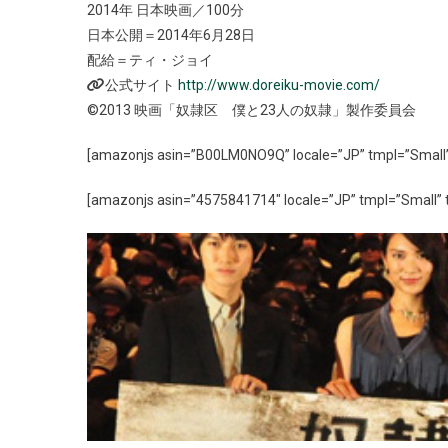
2014年 日本映画／100分
日本公開＝2014年6月28日
配給＝ティ・ジョイ
公式サイト
http://www.doreiku-movie.com/
©2013 映画「奴隷区 僕と23人の奴隷」製作委員会
[amazonjs asin=”B00LM0NO9Q” locale=”JP” tmpl=”S
[amazonjs asin=”4575841714″ locale=”JP” tmpl=