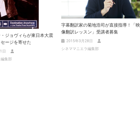
字幕翻訳家の菊地浩司が直接指導！「
像翻訳レッスン」受講者募集
ン・ジョヴィらが東日本大震
2015年3月28日
ッセージを寄せた
シネママニエラ編集部
11日
ラ編集部