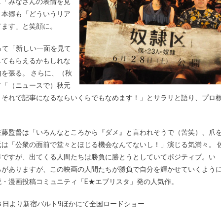
し「みなさんの表情を見
、本郷も「どういうリア
てます」と笑顔に。
って「新しい一面を見て
してもらえるかもしれな
を張る。 さらに、（秋
て「（ニュースで）秋元
、それで記事になるならいくらでもなめます！」とサラリと語り、プロ
佐藤監督は「いろんなところから『ダメ』と言われそうで（苦笑）、爪
は「公衆の面前で堂々とほじる機会なんてないし！」演じる気満々。 
界ですが、出てくる人間たちは勝負に勝とうとしていてポジティブ。い
ろがありますが、この映画の人間たちが勝負で自分を輝かせていくよう
・漫画投稿コミュニティ「E★エブリスタ」発の人気作。
８日より新宿バルト9ほかにて全国ロードショー