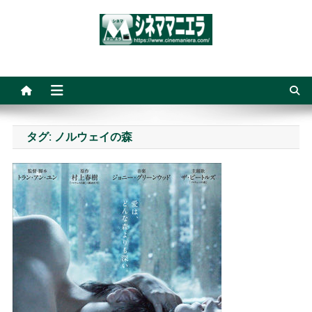
Skip
to
content
シネママニエラ
タグ:
ノルウェイの森