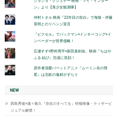
ジョジョ・クシュナー 映画『マイ・インター
ン』より【美少女観測隊】
仲村トオル 映画『22年目の告白』で海猿・伊藤
英明とのリベンジ宣言
『ピクセル』でパックマン×ドンキーコング×イ
ンベーダーが世界侵略！
広瀬すず×野村周平×新田真剣佑、映画『ちはや
ふる 結び』完成に笑顔！
原作者溺愛パペットアニメ『ムーミン谷の彗
星』は北欧の逸材がずらり
NEW
西島秀俊×瀬々敬久『存在のすべてを』特報映像・ティザービ
ジュアル解禁！