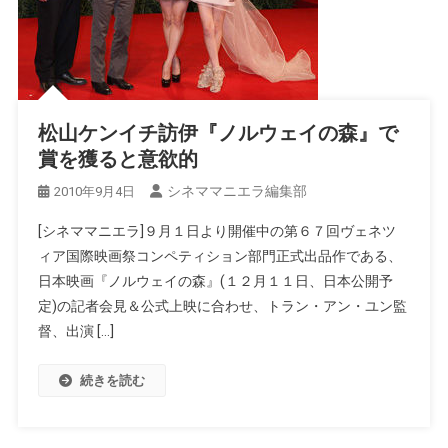
松山ケンイチ訪伊『ノルウェイの森』で
賞を獲ると意欲的
シネママニエラ編集部
2010年9月4日
[シネママニエラ]９月１日より開催中の第６７回ヴェネツ
ィア国際映画祭コンペティション部門正式出品作である、
日本映画『ノルウェイの森』(１２月１１日、日本公開予
定)の記者会見＆公式上映に合わせ、トラン・アン・ユン監
督、出演 […]
続きを読む