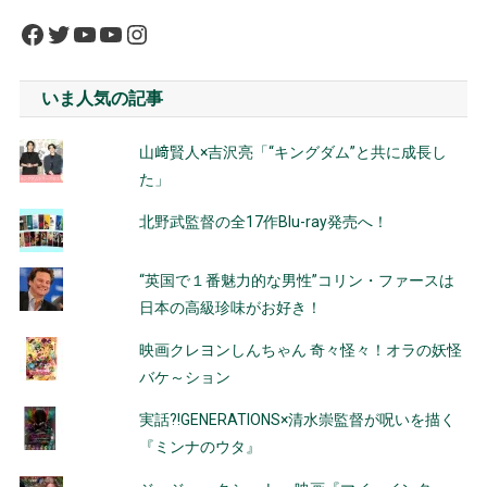
Facebook
Twitter
YouTube
YouTube
Instagram
いま人気の記事
山﨑賢人×吉沢亮「“キングダム”と共に成長し
た」
北野武監督の全17作Blu-ray発売へ！
“英国で１番魅力的な男性”コリン・ファースは
日本の高級珍味がお好き！
映画クレヨンしんちゃん 奇々怪々！オラの妖怪
バケ～ション
実話?!GENERATIONS×清水崇監督が呪いを描く
『ミンナのウタ』