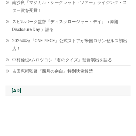
南沙良『マジカル・シークレット・ツアー』ライジング・ス
ター賞を受賞！
スピルバーグ監督『ディスクロージャー・デイ』（原題
Disclosure Day ）語る
2026年秋『ONE PIECE』公式ストアが米国ロサンゼルス初出
店！
中村倫也×ムロツヨシ『君のクイズ』監督演出を語る
吉田恵輔監督『四月の余白』特別映像解禁！
[AD]