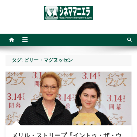
Skip
to
content
シネママニエラ
タグ:
ビリー・マグヌッセン
メリル・ストリープ『イントゥ・ザ・ウ