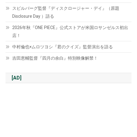
スピルバーグ監督『ディスクロージャー・デイ』（原題
Disclosure Day ）語る
2026年秋『ONE PIECE』公式ストアが米国ロサンゼルス初出
店！
中村倫也×ムロツヨシ『君のクイズ』監督演出を語る
吉田恵輔監督『四月の余白』特別映像解禁！
[AD]