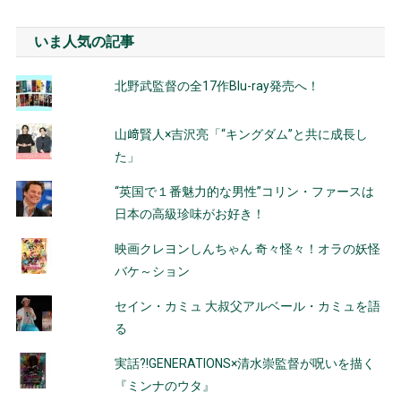
いま人気の記事
北野武監督の全17作Blu-ray発売へ！
山﨑賢人×吉沢亮「“キングダム”と共に成長し
た」
“英国で１番魅力的な男性”コリン・ファースは
日本の高級珍味がお好き！
映画クレヨンしんちゃん 奇々怪々！オラの妖怪
バケ～ション
セイン・カミュ 大叔父アルベール・カミュを語
る
実話?!GENERATIONS×清水崇監督が呪いを描く
『ミンナのウタ』