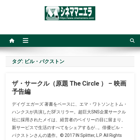
Skip
to
content
シネママニエラ
タグ:
ビル・パクストン
ザ・サークル（原題 The Circle ） – 映画
予告編
デイヴ エガーズ 著書をベースに、エマ・ワトソンとトム・
ハンクスが共演したSFスリラー。超巨大SNS企業サークル
社に採用されたメイは、経営者のベイリーの目に留まり、
新サービスで生活のすべてをシェアするが…。俳優ビル・
パクストンさんの遺作。© 2017 IN Splitter, L.P. All Rights