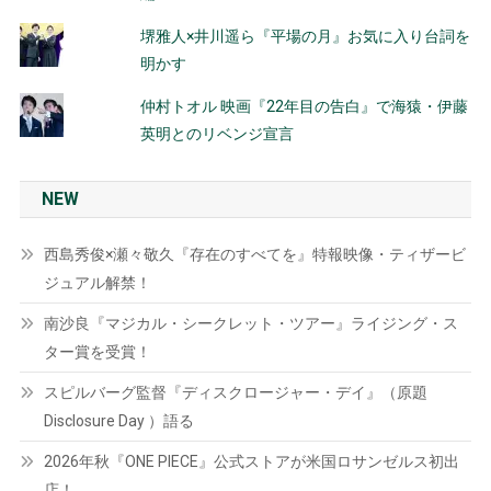
堺雅人×井川遥ら『平場の月』お気に入り台詞を
明かす
仲村トオル 映画『22年目の告白』で海猿・伊藤
英明とのリベンジ宣言
NEW
西島秀俊×瀬々敬久『存在のすべてを』特報映像・ティザービ
ジュアル解禁！
南沙良『マジカル・シークレット・ツアー』ライジング・ス
ター賞を受賞！
スピルバーグ監督『ディスクロージャー・デイ』（原題
Disclosure Day ）語る
2026年秋『ONE PIECE』公式ストアが米国ロサンゼルス初出
店！