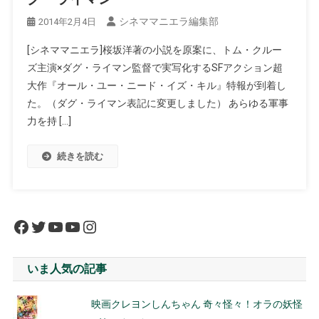
シネママニエラ編集部
2014年2月4日
[シネママニエラ]桜坂洋著の小説を原案に、トム・クルー
ズ主演×ダグ・ライマン監督で実写化するSFアクション超
大作『オール・ユー・ニード・イズ・キル』特報が到着し
た。（ダグ・ライマン表記に変更しました） あらゆる軍事
力を持 […]
続きを読む
Facebook
Twitter
YouTube
YouTube
Instagram
いま人気の記事
映画クレヨンしんちゃん 奇々怪々！オラの妖怪