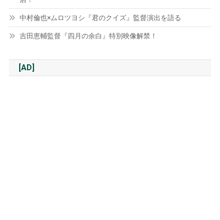
中村倫也×ムロツヨシ『君のクイズ』監督演出を語る
吉田恵輔監督『四月の余白』特別映像解禁！
[AD]