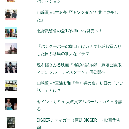
バケ～ション
山﨑賢人×吉沢亮「“キングダム”と共に成長し
た」
北野武監督の全17作Blu-ray発売へ！
『バンクーバーの朝日』はカナダ野球殿堂入り
した日系移民の壮大なドラマ
魂を揺さぶる映画『地獄の黙示録 劇場公開版
＜デジタル・リマスター＞』再公開へ
山﨑賢人×三浦友和『羊と鋼の森』初日の「いい
話！」とは？
セイン・カミュ 大叔父アルベール・カミュを語
る
DIGGER／ディガー（原題 DIGGER ）- 映画予告
編