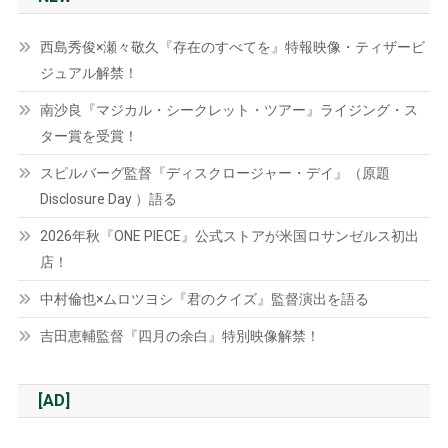
西島秀俊×瀬々敬久『存在のすべてを』特報映像・ティザービ
ジュアル解禁！
南沙良『マジカル・シークレット・ツアー』ライジング・ス
ター賞を受賞！
スピルバーグ監督『ディスクロージャー・デイ』（原題
Disclosure Day ）語る
2026年秋『ONE PIECE』公式ストアが米国ロサンゼルス初出
店！
中村倫也×ムロツヨシ『君のクイズ』監督演出を語る
吉田恵輔監督『四月の余白』特別映像解禁！
[AD]