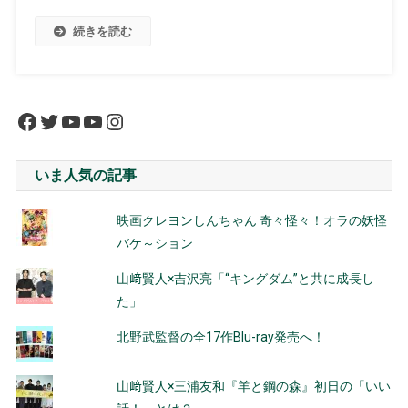
続きを読む
Facebook
Twitter
YouTube
YouTube
Instagram
いま人気の記事
映画クレヨンしんちゃん 奇々怪々！オラの妖怪
バケ～ション
山﨑賢人×吉沢亮「“キングダム”と共に成長し
た」
北野武監督の全17作Blu-ray発売へ！
山﨑賢人×三浦友和『羊と鋼の森』初日の「いい