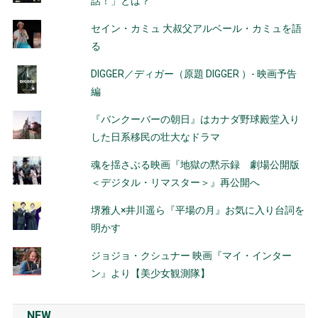
話！」とは？
セイン・カミュ 大叔父アルベール・カミュを語
る
DIGGER／ディガー（原題 DIGGER ）- 映画予告
編
『バンクーバーの朝日』はカナダ野球殿堂入り
した日系移民の壮大なドラマ
魂を揺さぶる映画『地獄の黙示録 劇場公開版
＜デジタル・リマスター＞』再公開へ
堺雅人×井川遥ら『平場の月』お気に入り台詞を
明かす
ジョジョ・クシュナー 映画『マイ・インター
ン』より【美少女観測隊】
NEW