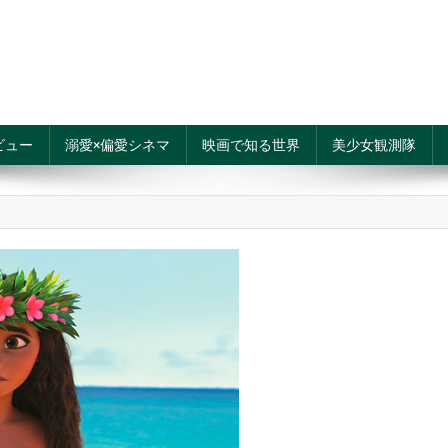
ビュー
溺愛×偏愛シネマ
映画で知る世界
美少女観測隊