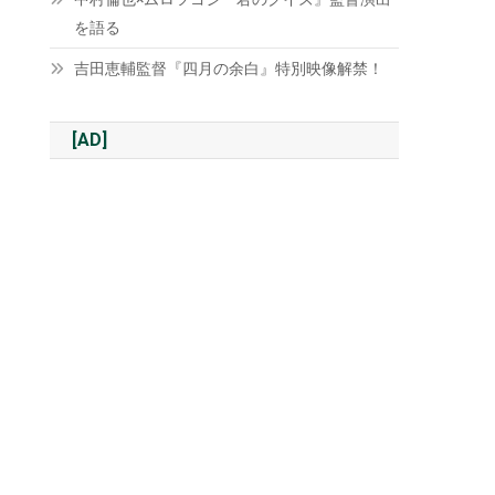
を語る
吉田恵輔監督『四月の余白』特別映像解禁！
[AD]