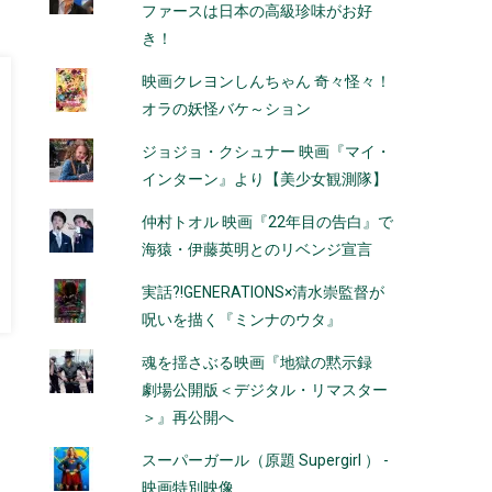
ファースは日本の高級珍味がお好
き！
映画クレヨンしんちゃん 奇々怪々！
オラの妖怪バケ～ション
ジョジョ・クシュナー 映画『マイ・
インターン』より【美少女観測隊】
仲村トオル 映画『22年目の告白』で
海猿・伊藤英明とのリベンジ宣言
実話?!GENERATIONS×清水崇監督が
呪いを描く『ミンナのウタ』
魂を揺さぶる映画『地獄の黙示録
劇場公開版＜デジタル・リマスター
＞』再公開へ
スーパーガール（原題 Supergirl ） -
映画特別映像