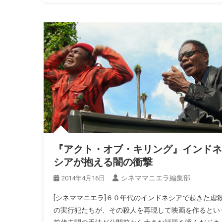
『アクト・オブ・キリング』インドネ
シアが抱える闇の衝撃
シネママニエラ編集部
2014年4月16日
[シネママニエラ]６０年代のインドネシアで起きた虐
の実行犯たちが、その殺人を再現して映画を作るとい