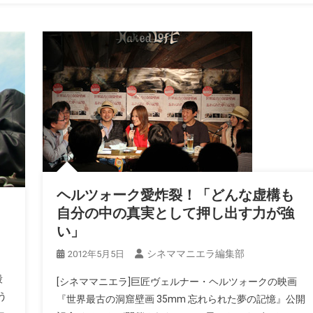
ヘルツォーク愛炸裂！「どんな虚構も
自分の中の真実として押し出す力が強
い」
シネママニエラ編集部
2012年5月5日
殺
[シネママニエラ]巨匠ヴェルナー・ヘルツォークの映画
う
『世界最古の洞窟壁画 35mm 忘れられた夢の記憶』公開