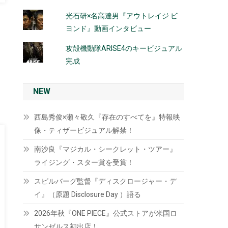
光石研×名高達男『アウトレイジ ビ
ヨンド』動画インタビュー
攻殻機動隊ARISE4のキービジュアル
完成
NEW
西島秀俊×瀬々敬久『存在のすべてを』特報映
像・ティザービジュアル解禁！
南沙良『マジカル・シークレット・ツアー』
ライジング・スター賞を受賞！
スピルバーグ監督『ディスクロージャー・デ
イ』（原題 Disclosure Day ）語る
2026年秋『ONE PIECE』公式ストアが米国ロ
サンゼルス初出店！