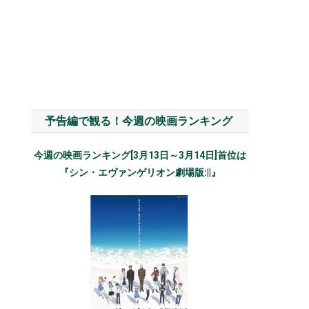
予告編で観る！今週の映画ランキング
今週の映画ランキング[3月13日～3月14日]首位は
『シン・エヴァンゲリオン劇場版:||』