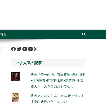
特集
Facebook
Twitter
YouTube
YouTube
Instagram
いま人気の記事
映画『帝一の國』菅田将暉×野村周平
×竹内涼真×間宮祥太朗×志尊淳×千葉
雄大４千人を全力おもてなし
映画クレヨンしんちゃん 奇々怪々！
オラの妖怪バケ～ション