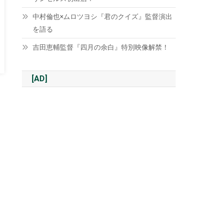
中村倫也×ムロツヨシ『君のクイズ』監督演出
を語る
吉田恵輔監督『四月の余白』特別映像解禁！
[AD]