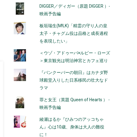
DIGGER／ディガー（原題 DIGGER ）-
映画予告編
板垣瑞生(M!LK)「精霊の守り人の皇
太子・チャグム役は品格と成長過程
を表現したい」
＜ウゾ・アドゥーバ×ルビー・ローズ
＞東京観光は明治神宮とカフェ巡り
『バンクーバーの朝日』はカナダ野
球殿堂入りした日系移民の壮大なド
ラマ
罪と女王（英題 Queen of Hearts ） -
映画予告編
綾瀬はるか『ひみつのアッコちゃ
ん』心は10歳、身体は大人の難役
に！