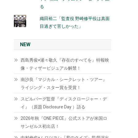
る
織田裕二「監査役 野崎修平役は真面
目過ぎて苦しかった」
NEW
西島秀俊×瀬々敬久『存在のすべてを』特報映
像・ティザービジュアル解禁！
南沙良『マジカル・シークレット・ツアー』
ライジング・スター賞を受賞！
スピルバーグ監督『ディスクロージャー・デ
イ』（原題 Disclosure Day ）語る
2026年秋『ONE PIECE』公式ストアが米国ロ
サンゼルス初出店！
中村倫也×ムロツヨシ『君のクイズ』監督演出