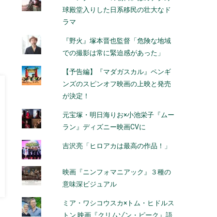
球殿堂入りした日系移民の壮大なド
ラマ
『野火』塚本晋也監督「危険な地域
での撮影は常に緊迫感があった」
【予告編】『マダガスカル』ペンギ
ンズのスピンオフ映画の上映と発売
が決定！
元宝塚・明日海りお×小池栄子『ムー
ラン』ディズニー映画CVに
吉沢亮「ヒロアカは最高の作品！」
映画『ニンフォマニアック』３種の
意味深ビジュアル
ミア・ワシコウスカ×トム・ヒドルス
トン 映画『クリムゾン・ピーク』語