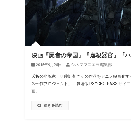
映画『屍者の帝国』『虐殺器官』『ハ
シネママニエラ編集部
2015年9月26日
夭折の小説家・伊藤計劃さんの作品をアニメ映画化する「P
３部作プロジェクト。「劇場版 PSYCHO-PASS
画。
続きを読む