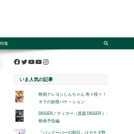
特集
Facebook
Twitter
YouTube
YouTube
Instagram
いま人気の記事
映画クレヨンしんちゃん 奇々怪々！
オラの妖怪バケ～ション
DIGGER／ディガー（原題 DIGGER ）-
映画予告編
『バンクーバーの朝日』はカナダ野