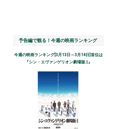
予告編で観る！今週の映画ランキング
今週の映画ランキング[3月13日～3月14日]首位は
『シン・エヴァンゲリオン劇場版:||』