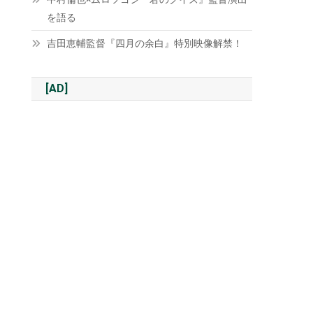
を語る
吉田恵輔監督『四月の余白』特別映像解禁！
[AD]