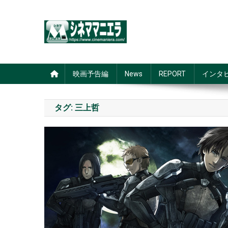
Skip
to
content
シネママニエラ
映画予告編
News
REPORT
インタ
タグ:
三上哲