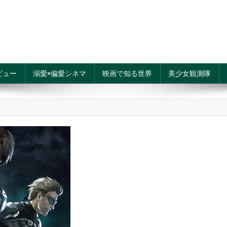
ビュー
溺愛×偏愛シネマ
映画で知る世界
美少女観測隊