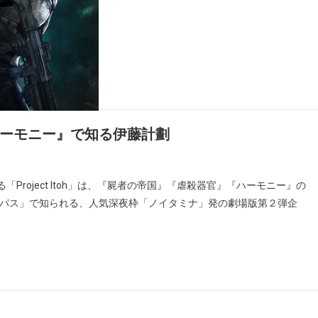
ーモニー』で知る伊藤計劃
roject Itoh」は、『屍者の帝国』『虐殺器官』『ハーモニー』の
 サイコパス」で知られる、人気深夜枠「ノイタミナ」発の劇場版第２弾企