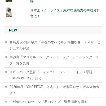
編
真木よう子「ボイス」絶対聴感能力の声紋分析
官に！
NEW
西島秀俊×瀬々敬久『存在のすべてを』特報映像・ティザービ
ジュアル解禁！
南沙良『マジカル・シークレット・ツアー』ライジング・ス
ター賞を受賞！
スピルバーグ監督『ディスクロージャー・デイ』（原題
Disclosure Day ）語る
2026年秋『ONE PIECE』公式ストアが米国ロサンゼルス初出
店！
中村倫也×ムロツヨシ『君のクイズ』監督演出を語る