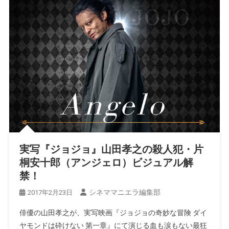
実写『ジョジョ』山田孝之の殺人犯・片
桐安十郎（アンジェロ）ビジュアル解
禁！
シネママニエラ編集部
2017年2月23日
俳優の山田孝之が、実写映画『ジョジョの奇妙な冒険 ダイ
ヤモンドは砕けない 第一章』にて演じる血も涙もない最狂