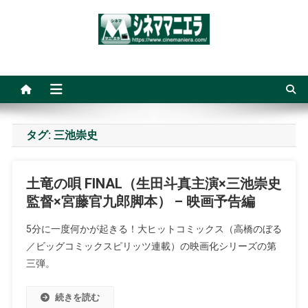
Skip
to
content
シネママニエラ
タグ:
三池崇史
土竜の唄 FINAL（生田斗真主演×三池崇史
監督×宮藤官九郎脚本） – 映画予告編
5分に一度何かが起きる！大ヒットコミックス（高橋のぼる
／ビッグコミックスピリッツ連載）の映画化シリーズの第
三弾。
続きを読む