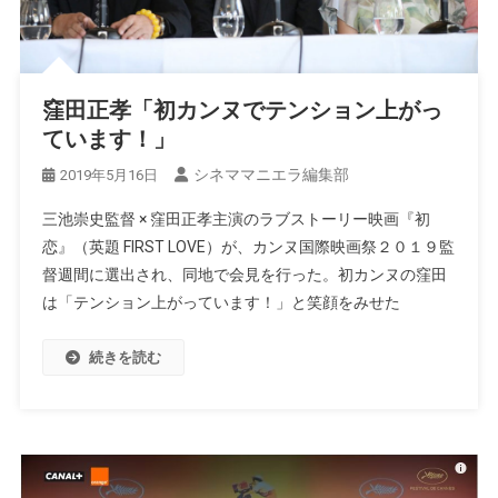
窪田正孝「初カンヌでテンション上がっ
ています！」
シネママニエラ編集部
2019年5月16日
三池崇史監督 × 窪田正孝主演のラブストーリー映画『初
恋』（英題 FIRST LOVE）が、カンヌ国際映画祭２０１９監
督週間に選出され、同地で会見を行った。初カンヌの窪田
は「テンション上がっています！」と笑顔をみせた
続きを読む