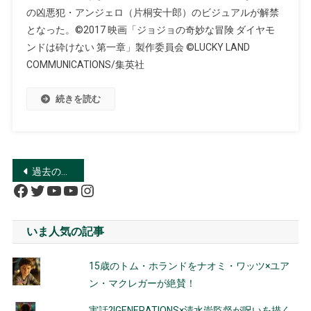
の凶悪犯・アンジェロ（片桐安十郎）のビジュアルが解禁
となった。©2017 映画「ジョジョの奇妙な冒険 ダイヤモ
ンドは砕けない 第一章」製作委員会 ©LUCKY LAND
COMMUNICATIONS/集英社
続きを読む
投
過去の投稿
Facebook
Twitter
YouTube
YouTube
Instagram
稿
ナ
いま人気の記事
ビ
15歳のトム・ホランドをナオミ・ワッツ×ユア
ゲ
ン・マクレガーが絶賛！
ー
実話?!GENERATIONS×清水崇監督が呪いを描く