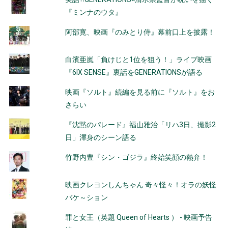
シ
『ミンナのウタ』
ョ
阿部寛、映画『のみとり侍』幕前口上を披露！
ン
白濱亜嵐「負けじと1位を狙う！」ライブ映画
『6IX SENSE』裏話をGENERATIONSが語る
映画『ソルト』続編を見る前に『ソルト』をお
さらい
『沈黙のパレード』福山雅治「リハ3日、撮影2
日」渾身のシーン語る
竹野内豊『シン・ゴジラ』終始笑顔の熱弁！
映画クレヨンしんちゃん 奇々怪々！オラの妖怪
バケ～ション
罪と女王（英題 Queen of Hearts ） - 映画予告