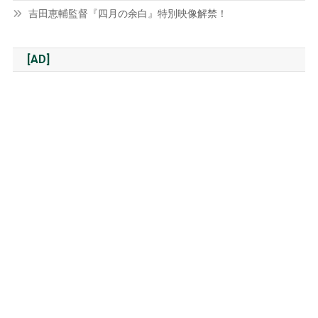
吉田恵輔監督『四月の余白』特別映像解禁！
[AD]