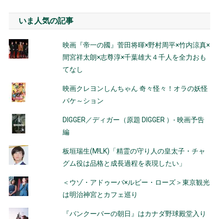
いま人気の記事
映画『帝一の國』菅田将暉×野村周平×竹内涼真×
間宮祥太朗×志尊淳×千葉雄大４千人を全力おも
てなし
映画クレヨンしんちゃん 奇々怪々！オラの妖怪
バケ～ション
DIGGER／ディガー（原題 DIGGER ）- 映画予告
編
板垣瑞生(M!LK)「精霊の守り人の皇太子・チャ
グム役は品格と成長過程を表現したい」
＜ウゾ・アドゥーバ×ルビー・ローズ＞東京観光
は明治神宮とカフェ巡り
『バンクーバーの朝日』はカナダ野球殿堂入り