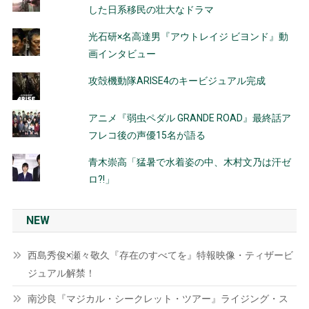
した日系移民の壮大なドラマ
光石研×名高達男『アウトレイジ ビヨンド』動
画インタビュー
攻殻機動隊ARISE4のキービジュアル完成
アニメ『弱虫ペダル GRANDE ROAD』最終話ア
フレコ後の声優15名が語る
青木崇高「猛暑で水着姿の中、木村文乃は汗ゼ
ロ?!」
NEW
西島秀俊×瀬々敬久『存在のすべてを』特報映像・ティザービ
ジュアル解禁！
南沙良『マジカル・シークレット・ツアー』ライジング・ス