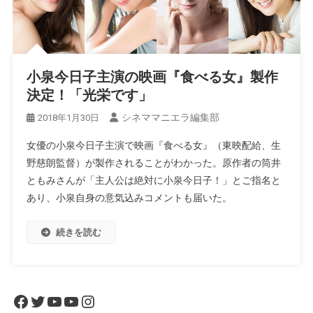
小泉今日子主演の映画『食べる女』製作
決定！「光栄です」
シネママニエラ編集部
2018年1月30日
女優の小泉今日子主演で映画『食べる女』（東映配給、生
野慈朗監督）が製作されることがわかった。原作者の筒井
ともみさんが「主人公は絶対に小泉今日子！」とご指名と
あり、小泉自身の意気込みコメントも届いた。
続きを読む
Facebook
Twitter
YouTube
YouTube
Instagram