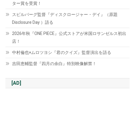
ター賞を受賞！
スピルバーグ監督『ディスクロージャー・デイ』（原題
Disclosure Day ）語る
2026年秋『ONE PIECE』公式ストアが米国ロサンゼルス初出
店！
中村倫也×ムロツヨシ『君のクイズ』監督演出を語る
吉田恵輔監督『四月の余白』特別映像解禁！
[AD]