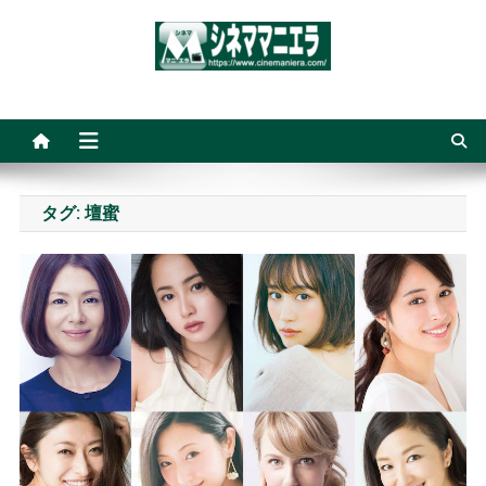
Skip
to
content
シネママニエラ
タグ:
壇蜜