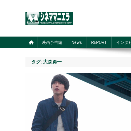
Skip
to
content
シネママニエラ
映画予告編
News
REPORT
インタ
タグ:
大森勇一