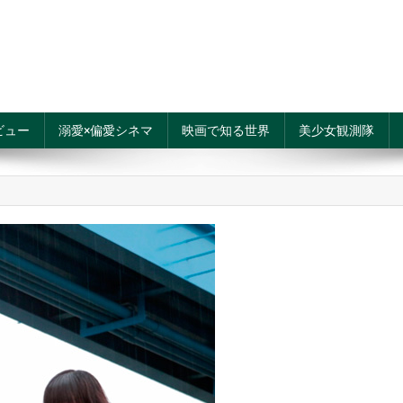
ビュー
溺愛×偏愛シネマ
映画で知る世界
美少女観測隊