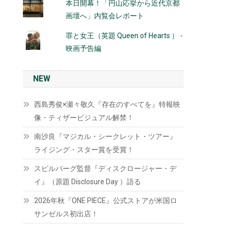
本日開幕！「円山応挙から近代京都
画壇へ」内覧会レポート
罪と女王（英題 Queen of Hearts ） -
映画予告編
NEW
西島秀俊×瀬々敬久『存在のすべてを』特報映
像・ティザービジュアル解禁！
南沙良『マジカル・シークレット・ツアー』
ライジング・スター賞を受賞！
スピルバーグ監督『ディスクロージャー・デ
イ』（原題 Disclosure Day ）語る
2026年秋『ONE PIECE』公式ストアが米国ロ
サンゼルス初出店！