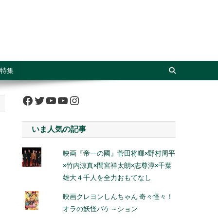
特集
Facebook
Twitter
YouTube
YouTube
Instagram
いま人気の記事
映画『帝一の國』菅田将暉×野村周平
×竹内涼真×間宮祥太朗×志尊淳×千葉
雄大４千人を全力おもてなし
映画クレヨンしんちゃん 奇々怪々！
オラの妖怪バケ～ション