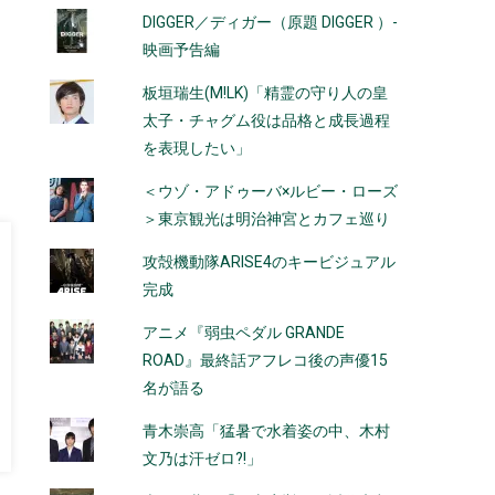
DIGGER／ディガー（原題 DIGGER ）-
映画予告編
板垣瑞生(M!LK)「精霊の守り人の皇
太子・チャグム役は品格と成長過程
を表現したい」
＜ウゾ・アドゥーバ×ルビー・ローズ
＞東京観光は明治神宮とカフェ巡り
攻殻機動隊ARISE4のキービジュアル
完成
アニメ『弱虫ペダル GRANDE
ROAD』最終話アフレコ後の声優15
名が語る
青木崇高「猛暑で水着姿の中、木村
文乃は汗ゼロ?!」