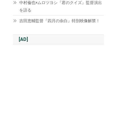
中村倫也×ムロツヨシ『君のクイズ』監督演出
を語る
吉田恵輔監督『四月の余白』特別映像解禁！
[AD]