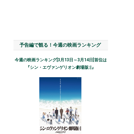
予告編で観る！今週の映画ランキング
今週の映画ランキング[3月13日～3月14日]首位は
『シン・エヴァンゲリオン劇場版:||』