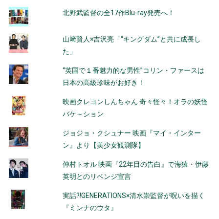
北野武監督の全17作Blu-ray発売へ！
山﨑賢人×吉沢亮「“キングダム”と共に成長し
た」
“英国で１番魅力的な男性”コリン・ファースは
日本の高級珍味がお好き！
映画クレヨンしんちゃん 奇々怪々！オラの妖怪
バケ～ション
ジョジョ・クシュナー 映画『マイ・インター
ン』より【美少女観測隊】
仲村トオル 映画『22年目の告白』で海猿・伊藤
英明とのリベンジ宣言
実話?!GENERATIONS×清水崇監督が呪いを描く
『ミンナのウタ』