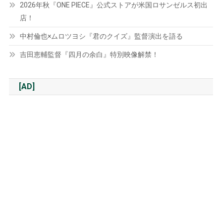
2026年秋『ONE PIECE』公式ストアが米国ロサンゼルス初出
店！
中村倫也×ムロツヨシ『君のクイズ』監督演出を語る
吉田恵輔監督『四月の余白』特別映像解禁！
[AD]