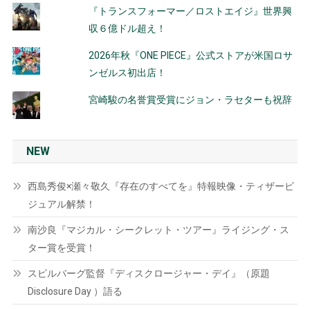
『トランスフォーマー／ロストエイジ』世界興
収６億ドル超え！
2026年秋『ONE PIECE』公式ストアが米国ロサ
ンゼルス初出店！
宮崎駿の名誉賞受賞にジョン・ラセターも祝辞
NEW
西島秀俊×瀬々敬久『存在のすべてを』特報映像・ティザービ
ジュアル解禁！
南沙良『マジカル・シークレット・ツアー』ライジング・ス
ター賞を受賞！
スピルバーグ監督『ディスクロージャー・デイ』（原題
Disclosure Day ）語る