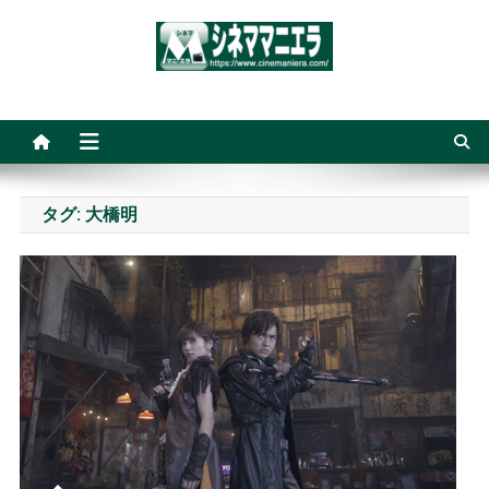
Skip
to
content
シネママニエラ
タグ:
大橋明