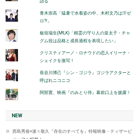
語る
青木崇高「猛暑で水着姿の中、木村文乃は汗ゼ
ロ?!」
板垣瑞生(M!LK)「精霊の守り人の皇太子・チャ
グム役は品格と成長過程を表現したい」
クリスティアーノ・ロナウドの恋人イリーナ・
シェイクを激写！
長谷川博己『シン・ゴジラ』ゴジラアクターと
呼ばれニコニコ
阿部寛、映画『のみとり侍』幕前口上を披露！
NEW
西島秀俊×瀬々敬久『存在のすべてを』特報映像・ティザービ