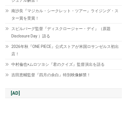
ジュアル解禁！
南沙良『マジカル・シークレット・ツアー』ライジング・ス
ター賞を受賞！
スピルバーグ監督『ディスクロージャー・デイ』（原題
Disclosure Day ）語る
2026年秋『ONE PIECE』公式ストアが米国ロサンゼルス初出
店！
中村倫也×ムロツヨシ『君のクイズ』監督演出を語る
吉田恵輔監督『四月の余白』特別映像解禁！
[AD]