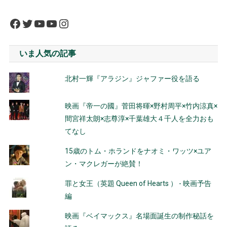
Facebook
Twitter
YouTube
YouTube
Instagram
いま人気の記事
北村一輝『アラジン』ジャファー役を語る
映画『帝一の國』菅田将暉×野村周平×竹内涼真×
間宮祥太朗×志尊淳×千葉雄大４千人を全力おも
てなし
15歳のトム・ホランドをナオミ・ワッツ×ユア
ン・マクレガーが絶賛！
罪と女王（英題 Queen of Hearts ） - 映画予告
編
映画『ベイマックス』名場面誕生の制作秘話を