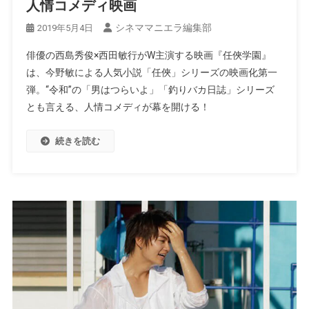
人情コメディ映画
シネママニエラ編集部
2019年5月4日
俳優の西島秀俊×西田敏行がW主演する映画『任俠学園』
は、今野敏による人気小説「任俠」シリーズの映画化第一
弾。“令和”の「男はつらいよ」「釣りバカ日誌」シリーズ
とも言える、人情コメディが幕を開ける！
続きを読む