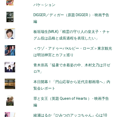
シ
バケ～ション
ョ
DIGGER／ディガー（原題 DIGGER ）- 映画予告
ン
編
板垣瑞生(M!LK)「精霊の守り人の皇太子・チャ
グム役は品格と成長過程を表現したい」
＜ウゾ・アドゥーバ×ルビー・ローズ＞東京観光
は明治神宮とカフェ巡り
青木崇高「猛暑で水着姿の中、木村文乃は汗ゼ
ロ?!」
本日開幕！「円山応挙から近代京都画壇へ」内
覧会レポート
罪と女王（英題 Queen of Hearts ） - 映画予告
編
綾瀬はるか『ひみつのアッコちゃん』心は10