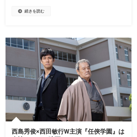
続きを読む
西島秀俊×西田敏行W主演『任俠学園』は