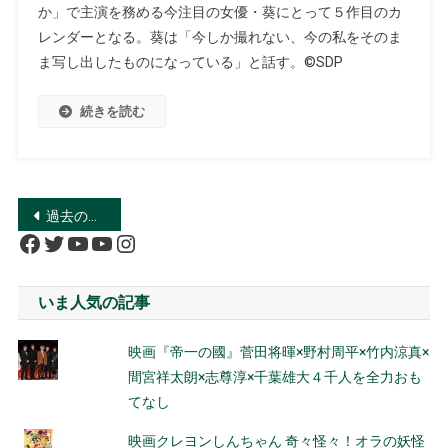
か」で主演を務める今注目の女優・葵にとって５作目のカ
レンダーとなる。葵は「今しか撮れない、今の私をそのま
ま写し出したものになっている」と話す。©SDP
続きを読む
投
過去の投稿
Facebook
Twitter
YouTube
YouTube
Instagram
稿
ナ
いま人気の記事
ビ
映画『帝一の國』菅田将暉×野村周平×竹内涼真×
ゲ
間宮祥太朗×志尊淳×千葉雄大４千人を全力おも
ー
てなし
映画クレヨンしんちゃん 奇々怪々！オラの妖怪