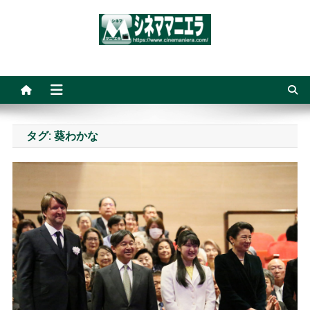
Skip
to
content
シネママニエラ
タグ:
葵わかな