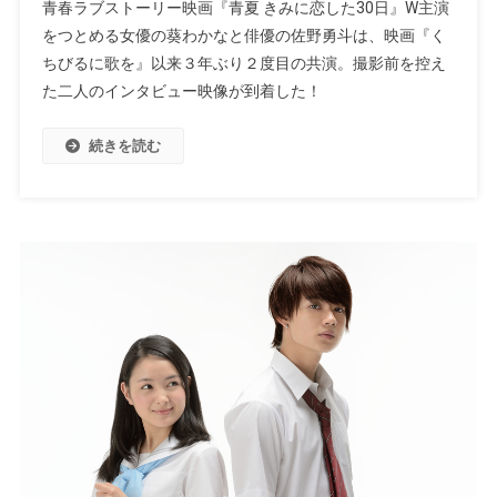
青春ラブストーリー映画『青夏 きみに恋した30日』W主演
をつとめる女優の葵わかなと俳優の佐野勇斗は、映画『く
ちびるに歌を』以来３年ぶり２度目の共演。撮影前を控え
た二人のインタビュー映像が到着した！
続きを読む