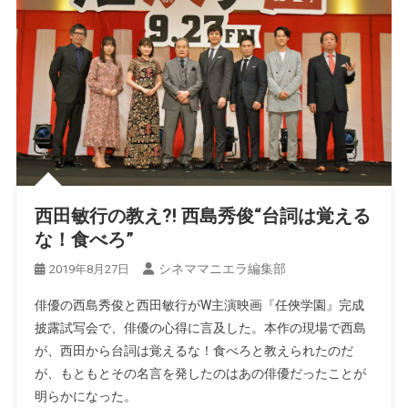
西田敏行の教え?! 西島秀俊“台詞は覚える
な！食べろ”
シネママニエラ編集部
2019年8月27日
俳優の西島秀俊と西田敏行がW主演映画『任俠学園』完成
披露試写会で、俳優の心得に言及した。本作の現場で西島
が、西田から台詞は覚えるな！食べろと教えられたのだ
が、もともとその名言を発したのはあの俳優だったことが
明らかになった。