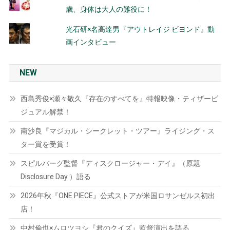
歳、身体は大人の難役に！
光石研×名高達男『アウトレイジ ビヨンド』動
画インタビュー
NEW
西島秀俊×瀬々敬久『存在のすべてを』特報映像・ティザービ
ジュアル解禁！
南沙良『マジカル・シークレット・ツアー』ライジング・ス
ター賞を受賞！
スピルバーグ監督『ディスクロージャー・デイ』（原題
Disclosure Day ）語る
2026年秋『ONE PIECE』公式ストアが米国ロサンゼルス初出
店！
中村倫也×ムロツヨシ『君のクイズ』監督演出を語る