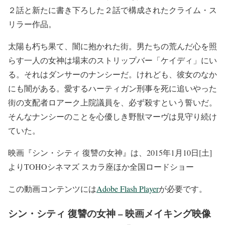
２話と新たに書き下ろした２話で構成されたクライム・ス
リラー作品。
太陽も朽ち果て、闇に抱かれた街。男たちの荒んだ心を照
らす一人の女神は場末のストリップバー「ケイディ」にい
る。それはダンサーのナンシーだ。けれども、彼女のなか
にも闇がある。愛するハーティガン刑事を死に追いやった
街の支配者ロアーク上院議員を、必ず殺すという誓いだ。
そんなナンシーのことを心優しき野獣マーヴは見守り続け
ていた。
映画『シン・シティ 復讐の女神』は、2015年1月10日[土]
よりTOHOシネマズ スカラ座ほか全国ロードショー
この動画コンテンツには
Adobe Flash Player
が必要です。
シン・シティ 復讐の女神 – 映画メイキング映像