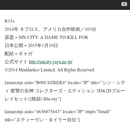
R15+
2014年 キプロス、アメリカ合作映画／103分
原題＝SIN CITY: A DAME TO KILL FOR
日本公開＝2015年1月10日
配給＝ギャガ
公式サイト
http://sincity.gaga.ne.jp/
©2014 Maddartico Limited. All Rights Reserved.
[amazonjs asin=”B00USZRER4″ locale=”JP” title=”シン・シテ
ィ 復讐の女神 コレクターズ・エディション 3D&2Dブルー
レイセット(2枚組) Blu-ray”]
[amazonjs asin=”4636875443″ locale=”JP” tmpl=”Small”
title=”スティーヴン・タイラー自伝”]