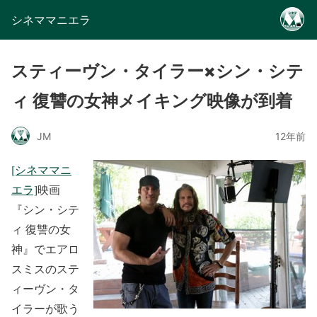
シネママニエラ
スティーヴン・タイラー×シン・シテ
ィ 復讐の女神メイキング映像が到着
JM
12年前
[シネママニ
エラ]
映画
『シン・シテ
ィ 復讐の女
神』でエアロ
スミスのステ
ィーヴン・タ
イラーが歌う