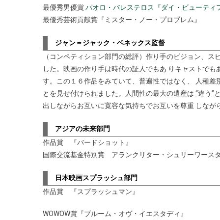
最優秀男優賞
パオロ・バレステロス『ダイ・ビューティ
最優秀芸術貢献賞『ミスター・ノー・プロブレム』
ジャン＝ジャック・ベネックス監督
（コンペティション部門の総評）作り手のビジョン、ス
した。映画の作り手は時代の証人でもあ りキャストでも
す。この１６作品をみていて、普遍性ではなく、 人種差
とを見せ付けられました。人間性の最大の遺産は “違う
出しながらお互いに寛容な気持ちでお互いを尊重 しなが
アジアの未来部門
作品賞 『バードショット』
国際交流基金特別賞 アランクリター・シュリーワース
日本映画スプラッシュ部門
作品賞 『スプラッシュマン』
WOWOW賞『ブルーム・オヴ・イエスタディ』