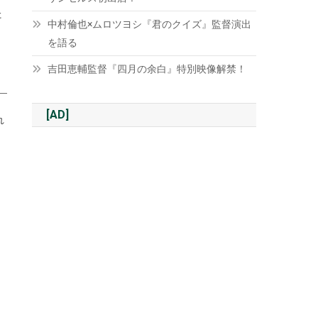
た
中村倫也×ムロツヨシ『君のクイズ』監督演出
と
を語る
吉田恵輔監督『四月の余白』特別映像解禁！
。
[AD]
れ