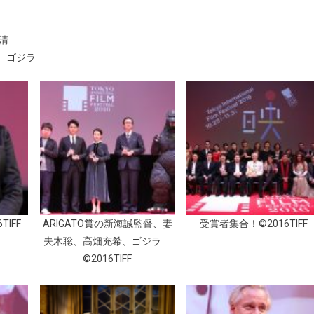
清
聡、ゴジラ
IFF
ARIGATO賞の新海誠監督、妻
受賞者集合！©2016TIFF
夫木聡、高畑充希、ゴジラ
©2016TIFF