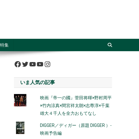
特集
Facebook
Twitter
YouTube
YouTube
Instagram
いま人気の記事
映画『帝一の國』菅田将暉×野村周平
×竹内涼真×間宮祥太朗×志尊淳×千葉
雄大４千人を全力おもてなし
DIGGER／ディガー（原題 DIGGER ）-
映画予告編