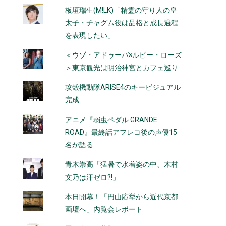
板垣瑞生(M!LK)「精霊の守り人の皇
太子・チャグム役は品格と成長過程
を表現したい」
＜ウゾ・アドゥーバ×ルビー・ローズ
＞東京観光は明治神宮とカフェ巡り
攻殻機動隊ARISE4のキービジュアル
完成
アニメ『弱虫ペダル GRANDE
ROAD』最終話アフレコ後の声優15
名が語る
青木崇高「猛暑で水着姿の中、木村
文乃は汗ゼロ?!」
ま
本日開幕！「円山応挙から近代京都
画壇へ」内覧会レポート