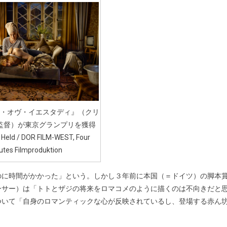
・オヴ・イエスタディ』（クリ
監督）が東京グランプリを獲得
 Held / DOR FILM-WEST, Four
utes Filmproduktion
のに時間がかかった」という。しかし３年前に本国（＝ドイツ）の脚本
ーサー）は「トトとザジの将来をロマコメのように描くのは不向きだと
ついて「自身のロマンティックな心が反映されているし、登場する赤ん
。