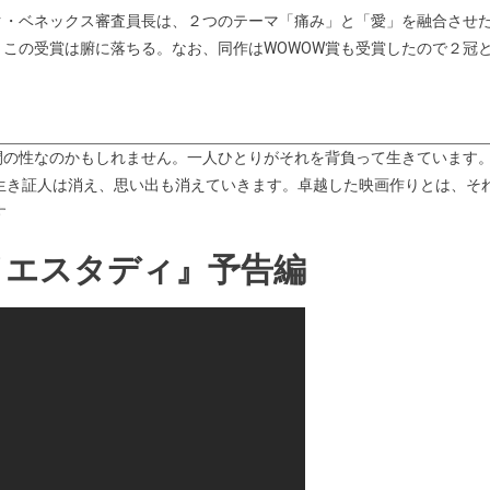
ク・ベネックス審査員長は、２つのテーマ「痛み」と「愛」を融合させ
この受賞は腑に落ちる。なお、同作はWOWOW賞も受賞したので２冠
間の性なのかもしれません。一人ひとりがそれを背負って生きています
生き証人は消え、思い出も消えていきます。卓越した映画作りとは、そ
す
イエスタディ』予告編