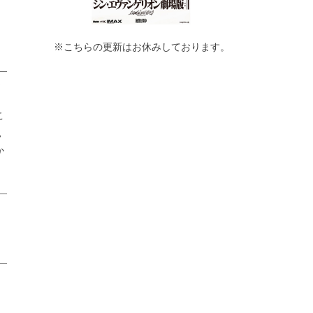
※こちらの更新はお休みしております。
ま
こ
見
か