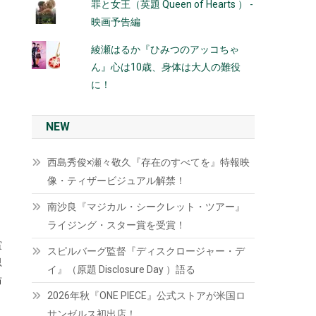
罪と女王（英題 Queen of Hearts ） -
映画予告編
綾瀬はるか『ひみつのアッコちゃ
ん』心は10歳、身体は大人の難役
に！
NEW
西島秀俊×瀬々敬久『存在のすべてを』特報映
像・ティザービジュアル解禁！
南沙良『マジカル・シークレット・ツアー』
ライジング・スター賞を受賞！
賞
スピルバーグ監督『ディスクロージャー・デ
思
イ』（原題 Disclosure Day ）語る
坊
2026年秋『ONE PIECE』公式ストアが米国ロ
サンゼルス初出店！