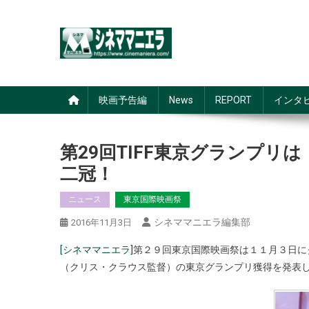
Skip
to
content
シネママニエラ
映画予告編
News
REPORT
インタ
第29回TIFF東京グランプ
二冠！
ニュース
東京国際映画祭
シネママニエラ編集部
2016年11月3日
[シネママニエラ]
第２９回東京国際映画祭は１１月３日に
（クリス・クラウス監督）の東京グランプリ獲得を発表して