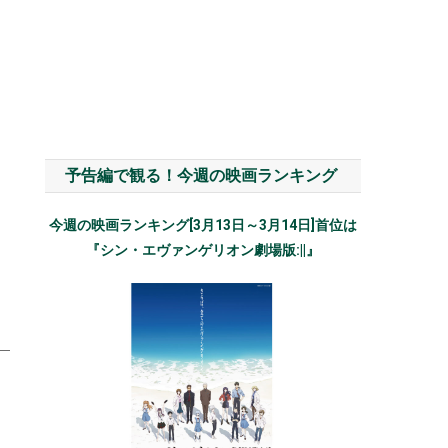
予告編で観る！今週の映画ランキング
今週の映画ランキング[3月13日～3月14日]首位は
『シン・エヴァンゲリオン劇場版:||』