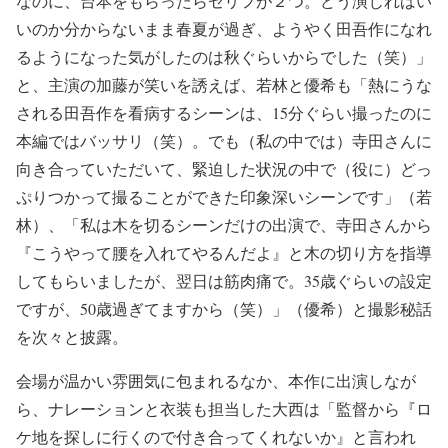
なのに、台本をもらったらセリフが２つ。どう演じればい
いのか分からないまま春夏が過ぎ、ようやく田吾作になれ
るようになった気がしたのは秋ぐらいからでした（笑）」
と、主演の加藤が笑いを誘えば、若林と優希も「熱にうな
される田吾作を看病するシーンは、15分ぐらい撮ったのに
本編ではバッサリ（笑）。でも（私の中では）寺田さんに
向き合っていただいて、緊迫した状況の中で（役に）どっ
ぷりつかって撮ることができた印象深いシーンです」（若
林）、「私は木を切るシーンだけの出演で、寺田さんから
『こうやって腰を入れてやるんだよ』と木の切り方を指導
してもらいましたが、翌日は筋肉痛で。35歳ぐらいの設定
ですが、50歳過ぎてますから（笑）」（優希）と撮影秘話
を次々と披露。
会場が温かい雰囲気に包まれるなか、本作に出演しなが
ら、ナレーションと衣装も担当した大西は「監督から『ロ
ケ地を探しに行くので付き合ってくれないか』と言われ