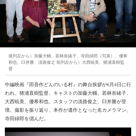
後列左から）加藤大輔、若林奈緒子、寺田緑郎（写真）、優希
和也、臼井勝、淡路俊之 前列左から）大西暁美、猪浦直樹監
督
中編映画『田吾作どんのいる村』の舞台挨拶が6月4日に行
われ、猪浦直樹監督、キャストの加藤大輔、若林奈緒子、
大西暁美、優希和也、スタッフの淡路俊之、臼井勝が登
壇。撮影を振り返り、本作が遺作となった名カメラマン、
寺田緑郎を偲んだ。