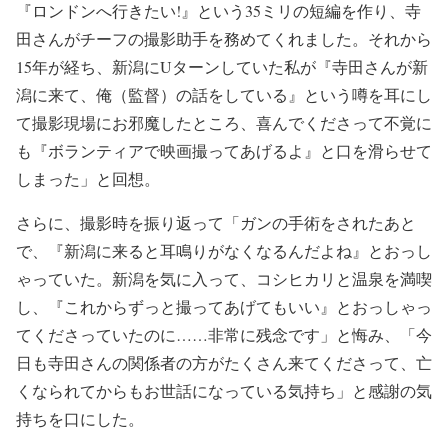
『ロンドンへ行きたい!』という35ミリの短編を作り、寺
田さんがチーフの撮影助手を務めてくれました。それから
15年が経ち、新潟にUターンしていた私が『寺田さんが新
潟に来て、俺（監督）の話をしている』という噂を耳にし
て撮影現場にお邪魔したところ、喜んでくださって不覚に
も『ボランティアで映画撮ってあげるよ』と口を滑らせて
しまった」と回想。
さらに、撮影時を振り返って「ガンの手術をされたあと
で、『新潟に来ると耳鳴りがなくなるんだよね』とおっし
ゃっていた。新潟を気に入って、コシヒカリと温泉を満喫
し、『これからずっと撮ってあげてもいい』とおっしゃっ
てくださっていたのに……非常に残念です」と悔み、「今
日も寺田さんの関係者の方がたくさん来てくださって、亡
くなられてからもお世話になっている気持ち」と感謝の気
持ちを口にした。