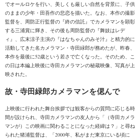
でオールロケを行い、美しくも厳しい自然を背景に、子供
のままの少年・田吾作の悲恋を描いた。なお、本作の撮影
監督を、周防正行監督の『終の信託』でカメラマンを顕彰
する三浦賞に輝き、その後も周防監督の『舞妓はレデ
ィ』、広末涼子主演の『はなちゃんのみそ汁』と精力的に
活動してきた名カメラマン・寺田緑郎が務めたが、昨春、
本作を最後に52歳という若さで亡くなった。そのため、こ
の日は本編上映後に寺田カメラマンの秘蔵映像、写真が上
映された。
故・寺田緑郎カメラマンを偲んで
上映後に行われた舞台挨拶では観客からの質問に応じる時
間が設けられ、寺田カメラマンの友人から「（寺田カメラ
マンが）この映画に関わることになった経緯は？」と尋ね
られた猪浦監督は、「2000年、私がまだ東京にいる頃に