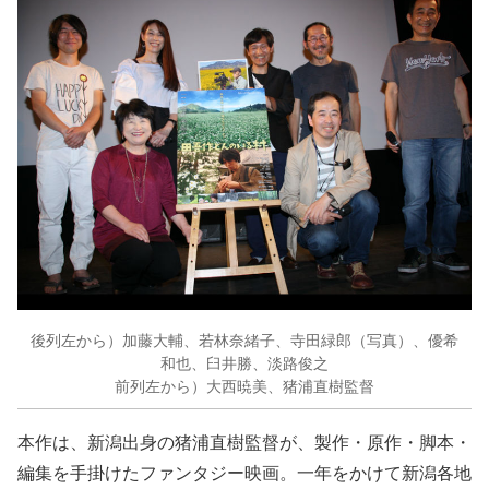
後列左から）加藤大輔、若林奈緒子、寺田緑郎（写真）、優希
和也、臼井勝、淡路俊之
前列左から）大西暁美、猪浦直樹監督
本作は、新潟出身の猪浦直樹監督が、製作・原作・脚本・
編集を手掛けたファンタジー映画。一年をかけて新潟各地