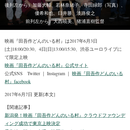
後列左から）加藤大輔、若林奈緒子、寺田緑郎（写真）、
優希和也、臼井勝、淡路俊之
前列左から）大西暁美、猪浦直樹監督
映画『田吾作どんのいる村』は2017年6月3日
[土]18:00/20:30、4日[日]13:00/15:30、渋谷ユーロライブに
て限定上映
映画『田吾作どんのいる村』公式サイト
公式SNS Twitter ｜ Instagram ｜
映画『田吾作どんのいる
村』facebook
2017年6月7日 更新[本文]
【関連記事】
新潟発！映画『田吾作どんのいる村』クラウドファウンデ
ィング成功で東京上映決定