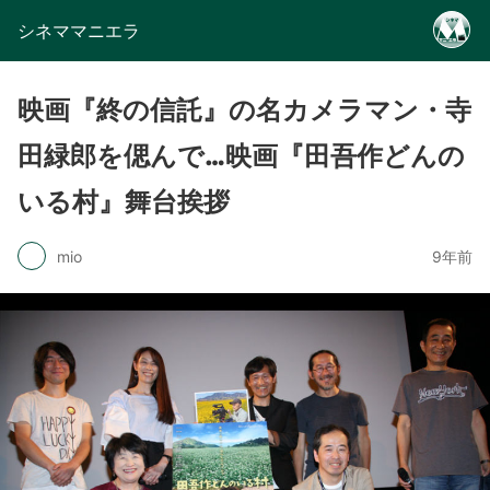
シネママニエラ
映画『終の信託』の名カメラマン・寺
田緑郎を偲んで…映画『田吾作どんの
いる村』舞台挨拶
mio
9年前