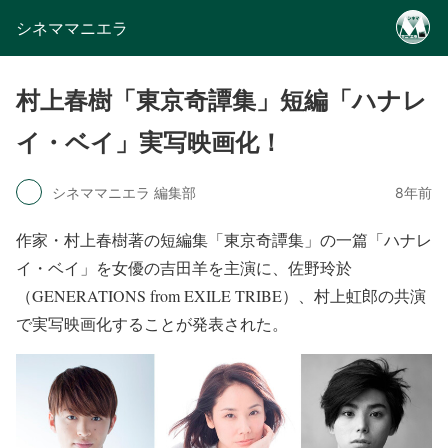
シネママニエラ
村上春樹「東京奇譚集」短編「ハナレ
イ・ベイ」実写映画化！
シネママニエラ 編集部
8年前
作家・村上春樹著の短編集「東京奇譚集」の一篇「ハナレ
イ・ベイ」を女優の吉田羊を主演に、佐野玲於
（GENERATIONS from EXILE TRIBE）、村上虹郎の共演
で実写映画化することが発表された。