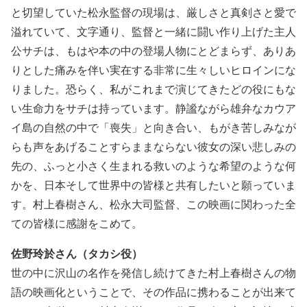
と切望していた松永監督の現場は、厳しさと真剣さと愛で
溢れていて、文字通り、監督と一緒に闘い作り上げた主人
公サチは、もはや本の中の登場人物にとどまらず、ありあ
りとした痛みを伴い実在する非常に生々しいヒロインにな
りました。恐らく、私がこれまで演じてきたどの役にもな
い生命力をサチは持っています。静謐ながら雄弁なカウア
イ島の自然の中で「喪失」と向き合い、もがき苦しみなが
らも声をあげることすらままならない彼女の深い悲しみの
先の、ふっと小さく生まれる救いのような希望のような何
かを、日本そして世界中の皆様と共有したいと願っていま
す。村上春樹さん、松永大司監督、この映画に関わった全
ての皆様に感謝をこめて。
佐野玲於さん（タカシ役）
世の中に沢山の名作を発信し続けてきた村上春樹さんの物
語の映画化ということで、その作品に携わることが出来て