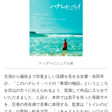
ティザービジュアル表
主演から脇役まで目覚ましい活躍を見せる女優・吉田羊
が、「このハナレイ・ベイの『希望の物語』というところ
を沢山の方々に伝えられるよう、意識して作品に入らせて
いただきました」と語り、本作では息子を失った母親サチ
を、圧巻の存在感で見事に体現する。監督は『トイレのピ
エタ』の新鋭・松永大司。「（キャストたちが）ハワイの