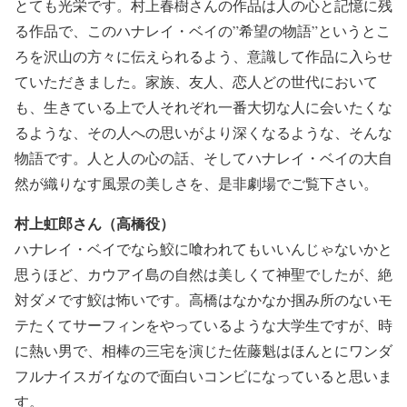
とても光栄です。村上春樹さんの作品は人の心と記憶に残
る作品で、このハナレイ・ベイの”希望の物語”というとこ
ろを沢山の方々に伝えられるよう、意識して作品に入らせ
ていただきました。家族、友人、恋人どの世代において
も、生きている上で人それぞれ一番大切な人に会いたくな
るような、その人への思いがより深くなるような、そんな
物語です。人と人の心の話、そしてハナレイ・ベイの大自
然が織りなす風景の美しさを、是非劇場でご覧下さい。
村上虹郎さん（高橋役）
ハナレイ・ベイでなら鮫に喰われてもいいんじゃないかと
思うほど、カウアイ島の自然は美しくて神聖でしたが、絶
対ダメです鮫は怖いです。高橋はなかなか掴み所のないモ
テたくてサーフィンをやっているような大学生ですが、時
に熱い男で、相棒の三宅を演じた佐藤魁はほんとにワンダ
フルナイスガイなので面白いコンビになっていると思いま
す。