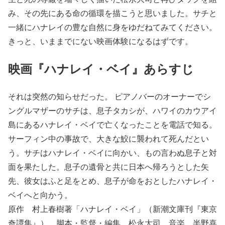
み、その先にある命の循環を描こうと思いました。サチと
一緒にハナレイの豊な自然に身をゆだねてみてください。
きっと、いままでにない映画体験になるはずです。
映画『ハナレイ・ベイ』あらすじ
それは突然の知らせだった。 ピアノバーのオーナーでシ
ングルマザーのサチは、息子タカシが、ハワイのカウアイ
島にあるハナレイ・ベイで亡くなったことを電話で知る。
サーフィン中の事故で、大きな鮫に襲われて死んだとい
う。サチはハナレイ・ベイに向かい、もの言わぬ息子と対
面を果たした。息子の遺骨と共に日本へ帰ろうとした矢
先、彼女はふと足をとめ、息子が命をおとしたハナレイ・
ベイへと向かう。
原作 村上春樹著「ハナレイ・ベイ」（新潮文庫刊『東京
奇譚集』） 脚本・監督・編集 松永大司 音楽 半野喜