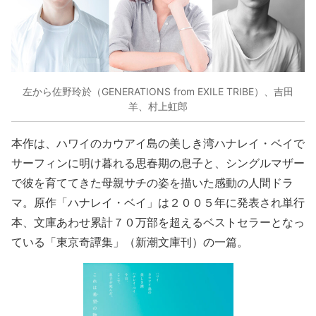
左から佐野玲於（GENERATIONS from EXILE TRIBE）、吉田
羊、村上虹郎
本作は、ハワイのカウアイ島の美しき湾ハナレイ・ベイで
サーフィンに明け暮れる思春期の息子と、シングルマザー
で彼を育ててきた母親サチの姿を描いた感動の人間ドラ
マ。原作「ハナレイ・ベイ」は２００５年に発表され単行
本、文庫あわせ累計７０万部を超えるベストセラーとなっ
ている「東京奇譚集」（新潮文庫刊）の一篇。