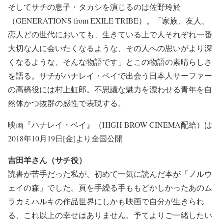
そしてサチの息子・タカシを演じるのは佐野玲於
（GENERATIONS from EXILE TRIBE）。「家族、友人、
恋人どの世代においても、生きている上で人それぞれ一番
大切な人に会いたくなるような、その人への思いがより深
くなるような、そんな物語です」とこの物語の素晴らしさ
を語る。サチがハナレイ・ベイで出会う日本人サーファー
の高橋役には村上虹郎。不思議な魅力を漂わせる青年を自
然体かつ抜群の感性で表現する。
映画『ハナレイ・ベイ』（HIGH BROW CINEMA配給）は
2018年10月19日[金]より全国公開
吉田羊さん（サチ役）
読書が苦手だった私が、初めて一気に読んだ本が「ノルウ
ェイの森」でした。頁を手繰る手ももどかしかったあのム
ラカミハルキの作品世界にしかも映画で自分が生きられ
る、これ以上の幸せはありません。予てよりご一緒したい