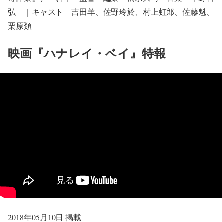
弘 ｜キャスト 吉田羊、佐野玲於、村上虹郎、佐藤魁、
栗原類
映画『ハナレイ・ベイ』特報
2018年05月10日 掲載