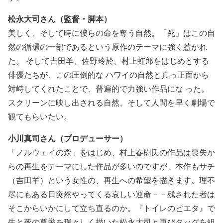
松永大司さん（監督・脚本）
美しく、そして時に僕らの命を奪う自然。「死」はこの自
然の循環の一部であるという原作のテーマに強く惹かれ
た。 そして吉田羊、佐野玲於、村上虹郎をはじめとする
俳優たちが、この圧倒的な ハワイの自然と真っ正面から
対峙してくれたことで、普遍的で力強い作品にな った。
スクリーンに映し出される自然、そして人間を早く劇場で
観てもらいたい。
小川真司さん（プロデューサー）
「ノルウェイの森」をはじめ、村上春樹氏の作品は喪失か
らの再生をテーマにした作品が多いのですが、本作もサチ
（吉田羊）という女性の、再生への希望を描きます。理不
尽にもある日突然やってくる哀しい運命－－残された者は
そこからいかにして立ち直るのか。『トイレのピエタ』で
生と死の尊厳を瑞々しく描いた松永大司と再びタッグを組