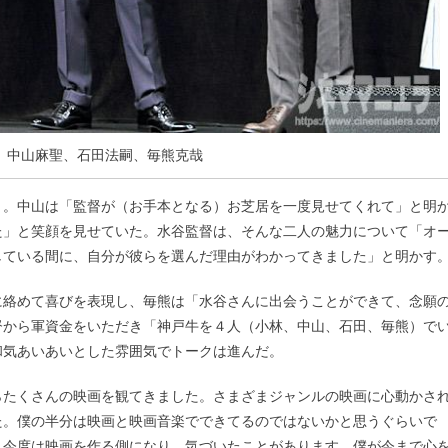
、中山麻聖、石田法嗣、毎熊克哉
く。中山は「監督が（お手本となる）お芝居を一度見せてくれて」と明
た」と笑顔を見せていた。水谷監督は、そんな二人の魅力について「オ
している間に、自分が彼らを選んだ理由がわかってきました」と明かす
に絡めて喜びを表現し、毎熊は「水谷さんに出会うことができて、念願
督から軍資金をいただき「神戸牛を４人（小林、中山、石田、毎熊）で
和気あいあいとした雰囲気でトークは進んだ。
らたくさんの映画を観てきました。さまざまジャンルの映画に心動かさ
た。僕の半分は映画と映画音楽でできてるのではないかと思うぐらいで
、今度は映画を作る側になり、気づいたことがあります。僕が今まで心