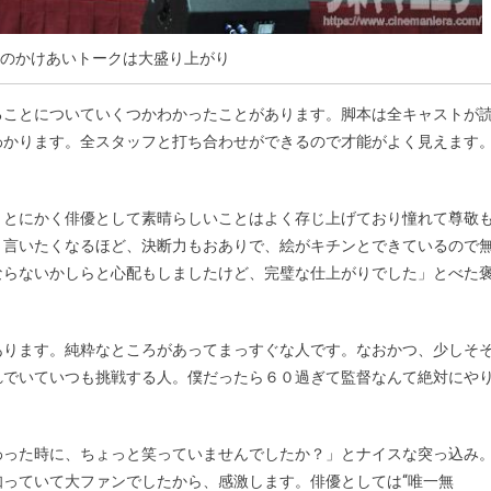
のかけあいトークは大盛り上がり
ることについていくつかわかったことがあります。脚本は全キャストが
わかります。全スタッフと打ち合わせができるので才能がよく見えます
）とにかく俳優として素晴らしいことはよく存じ上げており憧れて尊敬
と言いたくなるほど、決断力もおありで、絵がキチンとできているので
ならないかしらと心配もしましたけど、完璧な仕上がりでした」とべた
あります。純粋なところがあってまっすぐな人です。なおかつ、少しそ
れでいていつも挑戦する人。僕だったら６０過ぎて監督なんて絶対にや
わった時に、ちょっと笑っていませんでしたか？」とナイスな突っ込み
っていて大ファンでしたから、感激します。俳優としては“唯一無