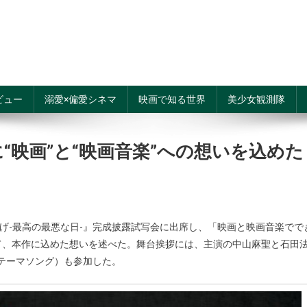
ビュー
溺愛×偏愛シネマ
映画で知る世界
美少女観測隊
“映画”と“映画音楽”への想いを込めた
逃げ-最高の最悪な日-』完成披露試写会に出席し、「映画と映画音楽でで
て、本作に込めた想いを述べた。舞台挨拶には、主演の中山麻聖と石田
（テーマソング）も参加した。