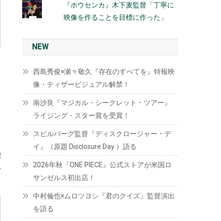
『ホウセンカ』木下麦監督「丁寧に
映像を作ることを目標に作った」
NEW
西島秀俊×瀬々敬久『存在のすべてを』特報映
像・ティザービジュアル解禁！
南沙良『マジカル・シークレット・ツアー』
こ
ライジング・スター賞を受賞！
スピルバーグ監督『ディスクロージャー・デ
イ』（原題 Disclosure Day ）語る
後
2026年秋『ONE PIECE』公式ストアが米国ロ
も
サンゼルス初出店！
中村倫也×ムロツヨシ『君のクイズ』監督演出
を語る