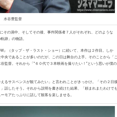
水谷豊監督
端にその渦中、そしてその後、事件関係者７人がそれぞれ、どのような
の軌跡」の物語。
 SHOW』（タップ・ザ・ラスト・ショー）に続いて、本作は２作目。しか
は中央であることが多いのだが、この日は舞台の上手。そのことから「
谷監督。それから「”６０代で３本映画を撮りたい！”という思いが僕の
考えるサスペンスが観てみたい」と言われことがきっかけ。「その２日
と」話したそう。それから説明を書き続けた結果、「頼まれまたわけで
ユーモアたっぷりに話して観客を楽しませる。