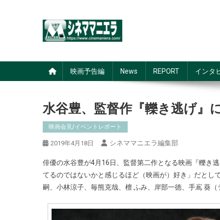
Skip
to
content
シネママニエラ
映画予告編
News
REPORT
インタ
水谷豊、監督作『轢き逃げ』に
映画会見/イベントレポート
シネママニエラ編集部
2019年4月18日
俳優の水谷豊が4月16日、監督第二作となる映画『轢き
てるのではないかと感じるほど（映画が）好き」だとし
嗣、小林涼子、毎熊克哉、檀 ふみ、岸部一徳、手嶌 葵