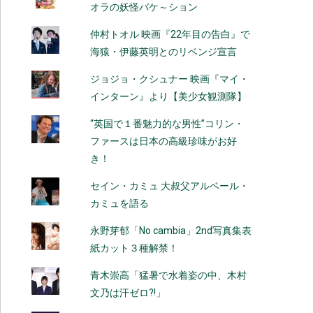
オラの妖怪バケ～ション
仲村トオル 映画『22年目の告白』で
海猿・伊藤英明とのリベンジ宣言
ジョジョ・クシュナー 映画『マイ・
インターン』より【美少女観測隊】
“英国で１番魅力的な男性”コリン・
ファースは日本の高級珍味がお好
き！
セイン・カミュ 大叔父アルベール・
カミュを語る
永野芽郁「No cambia」2nd写真集表
紙カット３種解禁！
青木崇高「猛暑で水着姿の中、木村
文乃は汗ゼロ?!」