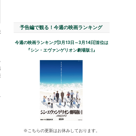
予告編で観る！今週の映画ランキング
読
。
今週の映画ランキング[3月13日～3月14日]首位は
『シン・エヴァンゲリオン劇場版:||』
も
無
褒
そ
り
。
※こちらの更新はお休みしております。