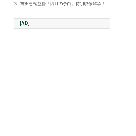
吉田恵輔監督『四月の余白』特別映像解禁！
[AD]