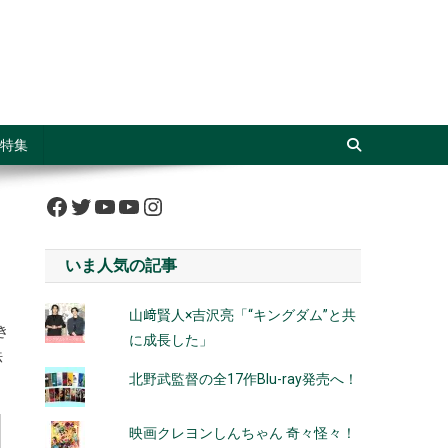
特集
Facebook
Twitter
YouTube
YouTube
Instagram
いま人気の記事
山﨑賢人×吉沢亮「“キングダム”と共
き
に成長した」
法
北野武監督の全17作Blu-ray発売へ！
映画クレヨンしんちゃん 奇々怪々！