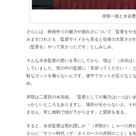
岸部一徳と水谷豊
さらには、映画作りの魅力や面白さについて「監督をや
みますけれども、監督サイドから見ると役者の大変さが
（監督を）やって良かったです」としみじみ。
そんな水谷監督の思いを耳にしてから、壇は「（水谷は
していました。世の中の監督に「見習ってください！」
駄なカットを撮らないんです。途中でカットが足りなく
め。
岸部は二度目の水谷組。「監督としての魅力はいっぱい
っかしいところもありますし、場所が分からない人。そ
ません。常に挑戦で頭が下がります」と賛辞を送る。
すると、水谷監督は照れ隠しか「（岸部が）しゃべり終
さらに「サリー時代（ザ・タイガースの岸部のこと）を知