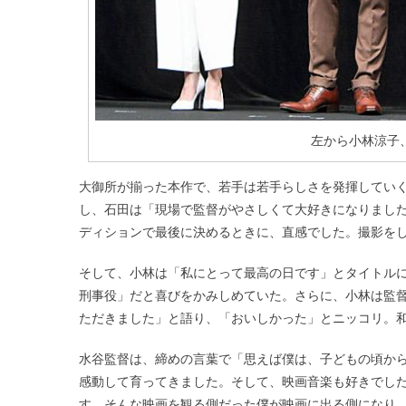
左から小林涼子
大御所が揃った本作で、若手は若手らしさを発揮してい
し、石田は「現場で監督がやさしくて大好きになりまし
ディションで最後に決めるときに、直感でした。撮影を
そして、小林は「私にとって最高の日です」とタイトル
刑事役」だと喜びをかみしめていた。さらに、小林は監
ただきました」と語り、「おいしかった」とニッコリ。
水谷監督は、締めの言葉で「思えば僕は、子どもの頃か
感動して育ってきました。そして、映画音楽も好きでし
す。そんな映画を観る側だった僕が映画に出る側になり