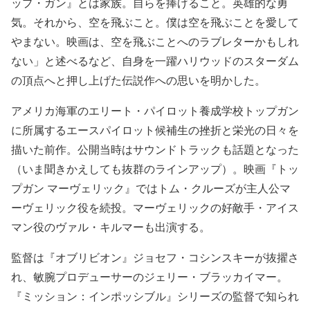
ップ・ガン』とは家族。自らを捧げること。英雄的な勇
気。それから、空を飛ぶこと。僕は空を飛ぶことを愛して
やまない。映画は、空を飛ぶことへのラブレターかもしれ
ない」と述べるなど、自身を一躍ハリウッドのスターダム
の頂点へと押し上げた伝説作への思いを明かした。
アメリカ海軍のエリート・パイロット養成学校トップガン
に所属するエースパイロット候補生の挫折と栄光の日々を
描いた前作。公開当時はサウンドトラックも話題となった
（いま聞きかえしても抜群のラインアップ）。映画『トッ
プガン マーヴェリック』ではトム・クルーズが主人公マ
ーヴェリック役を続投。マーヴェリックの好敵手・アイス
マン役のヴァル・キルマーも出演する。
監督は『オブリビオン』ジョセフ・コシンスキーが抜擢さ
れ、敏腕プロデューサーのジェリー・ブラッカイマー。
『ミッション：インポッシブル』シリーズの監督で知られ