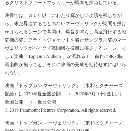
るクリストファー・マッカリーが脚本を担当している。
映像では、３０年以上にわたり輝かしい功績を残しなが
ら、未だ昇進することのないマーヴェリックが疑問を投げ
かけられるシーンで幕開け。爆音を鳴らし高速飛行する戦
闘機の姿、フライトジャケットを着たサングラス姿のマー
ヴェリックがバイクで戦闘機を横目に疾走するシーン、そ
して楽曲「Top Gun Anthem 」が流れる！ 前作に並ぶ映
画楽曲が揃うこと、それに映画の完成を期待せずにはいら
れない。
映画『トップガン マーヴェリック』（東和ピクチャーズ
配給）は2020年夏全国公開 → 2020年7月10日[金]より
全国公開 → 近日公開
© 2019 Paramount Pictures Corporation. All rights reserved.
映画『トップガン マーヴェリック』（東和ピクチャーズ
配給）は2022年5月27日[金]より全国公開