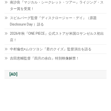
南沙良『マジカル・シークレット・ツアー』ライジング・ス
ター賞を受賞！
スピルバーグ監督『ディスクロージャー・デイ』（原題
Disclosure Day ）語る
2026年秋『ONE PIECE』公式ストアが米国ロサンゼルス初出
店！
中村倫也×ムロツヨシ『君のクイズ』監督演出を語る
吉田恵輔監督『四月の余白』特別映像解禁！
[AD]