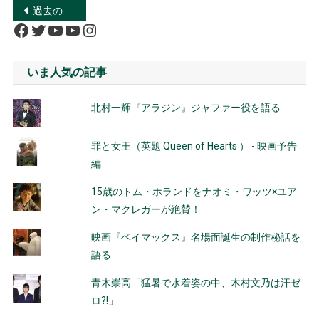
投
過去の投稿
Facebook
Twitter
YouTube
YouTube
Instagram
稿
ナ
いま人気の記事
ビ
北村一輝『アラジン』ジャファー役を語る
ゲ
ー
罪と女王（英題 Queen of Hearts ） - 映画予告
編
シ
15歳のトム・ホランドをナオミ・ワッツ×ユア
ョ
ン・マクレガーが絶賛！
ン
映画『ベイマックス』名場面誕生の制作秘話を
語る
青木崇高「猛暑で水着姿の中、木村文乃は汗ゼ
ロ?!」