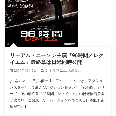
リーアム・ニーソン主演『96時間／レク
イエム』最終章は日米同時公開
シネママニエラ編集部
2014年10月9日
[シネママニエラ]俳優のリーアム・ニーソンが、アクショ
ンスターとして新たなポジションを築いた『96時間』シリ
ーズ、その最終章『96時間／レクイエム』の日米同時公開
が決まり、遠藤憲一がナレーションをつとめる日本版予告
編が完 […]