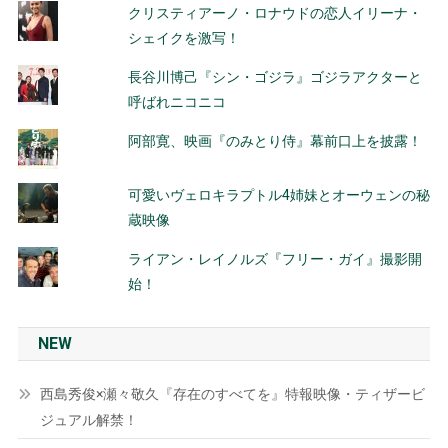
クリスティアーノ・ロナウドの恋人イリーナ・
シェイクを激写！
長谷川博己『シン・ゴジラ』ゴジラアクターと
呼ばれニコニコ
阿部寛、映画『のみとり侍』幕前口上を披露！
可愛いヴェロキラプトル4姉妹とオーウェンの秘
蔵映像
ライアン・レイノルズ『フリー・ガイ』撮影開
始！
NEW
西島秀俊×瀬々敬久『存在のすべてを』特報映像・ティザービ
ジュアル解禁！