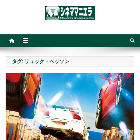
Skip
to
content
シネママニエラ
タグ:
リュック・ベッソン