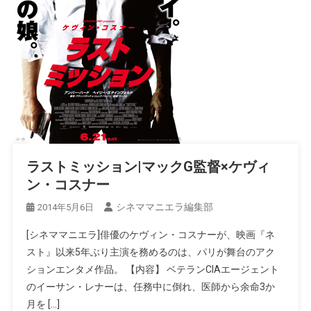
ラストミッション|マックG監督×ケヴィ
ン・コスナー
シネママニエラ編集部
2014年5月6日
[シネママニエラ]俳優のケヴィン・コスナーが、映画『ネ
スト』以来5年ぶり主演を務めるのは、パリが舞台のアク
ションエンタメ作品。 【内容】 ベテランCIAエージェント
のイーサン・レナーは、任務中に倒れ、医師から余命3か
月を […]