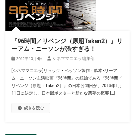
『96時間／リベンジ（原題Taken2）』リ
ーアム・ニーソンが渋すぎる！
シネママニエラ編集部
2012年10月4日
[シネママニエラ]リュック・ベッソン製作・脚本×リーア
ム・ニーソン主演映画『96時間』の続編である『96時間／
リベンジ（原題：Taken2）』の日本公開日が、2013年1月
11日に決定し、日本版ポスターと新たな悪夢の概要 […]
続きを読む