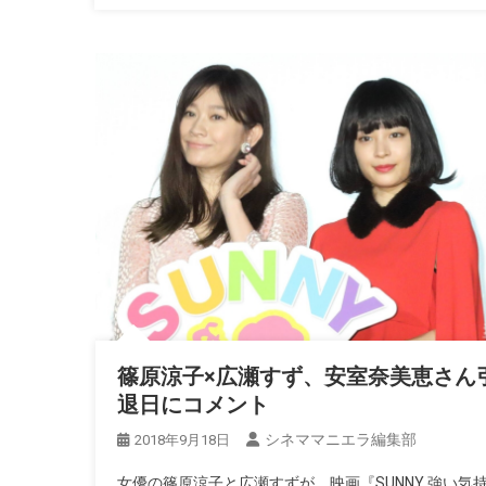
篠原涼子×広瀬すず、安室奈美恵さん
退日にコメント
シネママニエラ編集部
2018年9月18日
女優の篠原涼子と広瀬すずが、映画『SUNNY 強い気