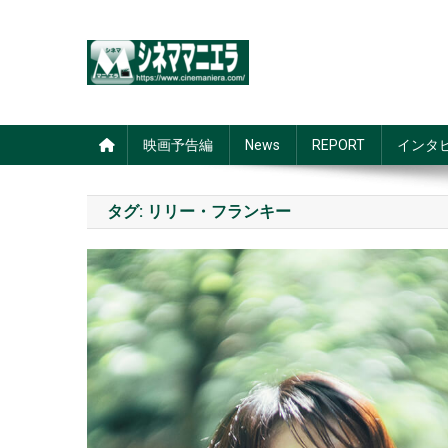
Skip
to
content
シネママニエラ
映画予告編
News
REPORT
インタ
タグ:
リリー・フランキー