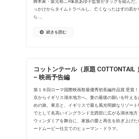
脚本家・坂元裕二×塚原あゆ子監督がタッグを組んだ。『
っかけからタイムトラベルし、亡くなったはずの若か
ら…。
続きを読む
コットンテール（原題 COTTONTAIL 
– 映画予告編
第１８回ローマ国際映画祭最優秀初長編作品賞 受賞！
京からイギリス湖水地方へ。妻の最後の願いを叶える
めの旅。東京と、イギリスで最も風光明媚なリゾート
でとして名高いイングランド北西部に広がる湖水地方
ウィンダミアを舞台に、家族の愛と再生を紡ぎ上げた
ードムービー仕立てのヒューマン・ドラマ。