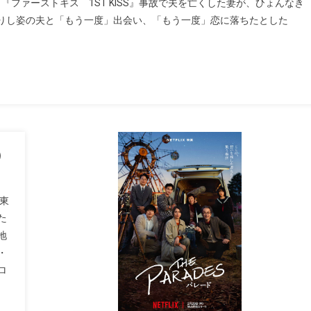
ファーストキス 1ST KISS』事故で夫を亡くした妻が、ひょんなき
りし姿の夫と「もう一度」出会い、「もう一度」恋に落ちたとした
）
東
た
地
・
ロ