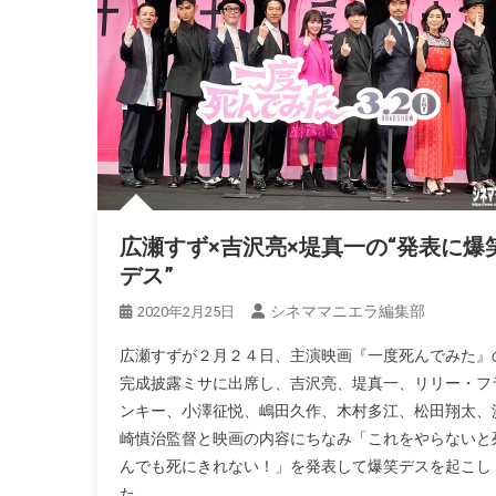
広瀬すず×吉沢亮×堤真一の“発表に爆
デス”
シネママニエラ編集部
2020年2月25日
広瀬すずが２月２４日、主演映画『一度死んでみた』
完成披露ミサに出席し、吉沢亮、堤真一、リリー・フ
ンキー、小澤征悦、嶋田久作、木村多江、松田翔太、
崎慎治監督と映画の内容にちなみ「これをやらないと
んでも死にきれない！」を発表して爆笑デスを起こし
た。