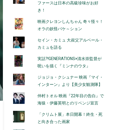
ファースは日本の高級珍味がお好
き！
映画クレヨンしんちゃん 奇々怪々！
オラの妖怪バケ～ション
セイン・カミュ 大叔父アルベール・
カミュを語る
実話?!GENERATIONS×清水崇監督が
呪いを描く『ミンナのウタ』
ジョジョ・クシュナー 映画『マイ・
インターン』より【美少女観測隊】
仲村トオル 映画『22年目の告白』で
海猿・伊藤英明とのリベンジ宣言
「クリムト展」本日開幕！終生・死
と向き合った画家