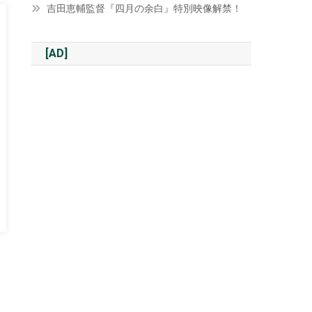
吉田恵輔監督『四月の余白』特別映像解禁！
[AD]