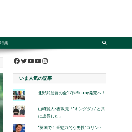
特集
Facebook
Twitter
YouTube
YouTube
Instagram
いま人気の記事
北野武監督の全17作Blu-ray発売へ！
山﨑賢人×吉沢亮「“キングダム”と共
に成長した」
“英国で１番魅力的な男性”コリン・