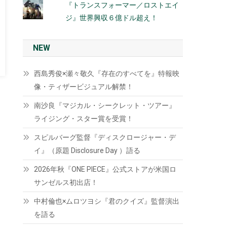
『トランスフォーマー／ロストエイ
ジ』世界興収６億ドル超え！
NEW
西島秀俊×瀬々敬久『存在のすべてを』特報映
像・ティザービジュアル解禁！
南沙良『マジカル・シークレット・ツアー』
ライジング・スター賞を受賞！
スピルバーグ監督『ディスクロージャー・デ
イ』（原題 Disclosure Day ）語る
2026年秋『ONE PIECE』公式ストアが米国ロ
サンゼルス初出店！
中村倫也×ムロツヨシ『君のクイズ』監督演出
を語る