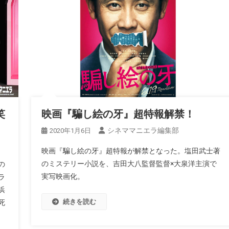
笑
映画『騙し絵の牙』超特報解禁！
シネママニエラ編集部
2020年1月6日
映画『騙し絵の牙』超特報が解禁となった。塩田武士著
のミステリー小説を、吉田大八監督監督×大泉洋主演で
の
実写映画化。
ラ
浜
続きを読む
死