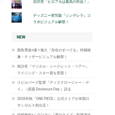
吉沢亮「ヒロアカは最高の作品！」
ディズニー実写版『シンデレラ』コ
ラボビジュアル解禁！
NEW
西島秀俊×瀬々敬久『存在のすべてを』特報映
像・ティザービジュアル解禁！
南沙良『マジカル・シークレット・ツアー』
ライジング・スター賞を受賞！
スピルバーグ監督『ディスクロージャー・デ
イ』（原題 Disclosure Day ）語る
2026年秋『ONE PIECE』公式ストアが米国ロ
サンゼルス初出店！
中村倫也×ムロツヨシ『君のクイズ』監督演出