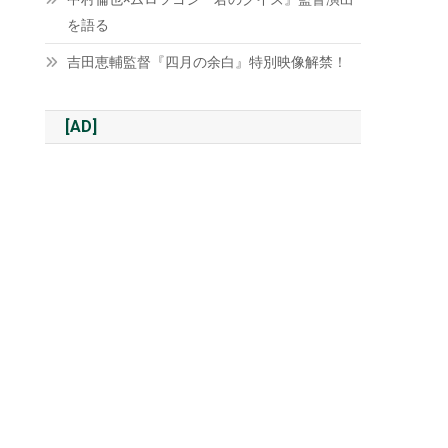
を語る
吉田恵輔監督『四月の余白』特別映像解禁！
[AD]