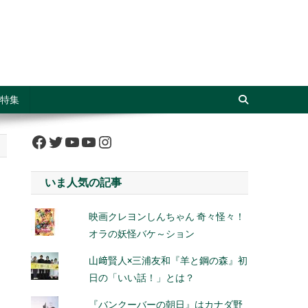
特集
Facebook
Twitter
YouTube
YouTube
Instagram
いま人気の記事
映画クレヨンしんちゃん 奇々怪々！
オラの妖怪バケ～ション
山﨑賢人×三浦友和『羊と鋼の森』初
日の「いい話！」とは？
『バンクーバーの朝日』はカナダ野