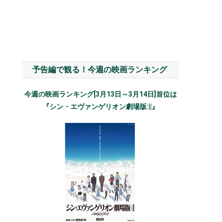
予告編で観る！今週の映画ランキング
今週の映画ランキング[3月13日～3月14日]首位は
『シン・エヴァンゲリオン劇場版:||』