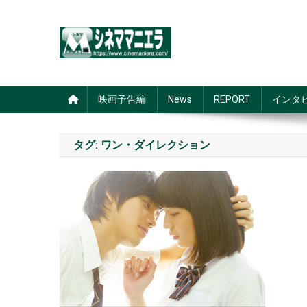
Skip
to
content
シネママニエラ
映画予告編
News
REPORT
インタ
タグ:
ワン・ダイレクション