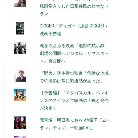
球殿堂入りした日系移民の壮大なド
ラマ
DIGGER／ディガー（原題 DIGGER ）-
映画予告編
魂を揺さぶる映画『地獄の黙示録
劇場公開版＜デジタル・リマスター
＞』再公開へ
『野火』塚本晋也監督「危険な地域
での撮影は常に緊迫感があった」
【予告編】『マダガスカル』ペンギ
ンズのスピンオフ映画の上映と発売
が決定！
元宝塚・明日海りお×小池栄子『ムー
ラン』ディズニー映画CVに