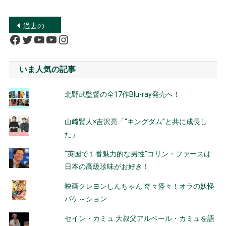
投
過去の投稿
Facebook
Twitter
YouTube
YouTube
Instagram
稿
ナ
いま人気の記事
ビ
北野武監督の全17作Blu-ray発売へ！
ゲ
ー
山﨑賢人×吉沢亮「“キングダム”と共に成長し
た」
シ
“英国で１番魅力的な男性”コリン・ファースは
ョ
日本の高級珍味がお好き！
ン
映画クレヨンしんちゃん 奇々怪々！オラの妖怪
バケ～ション
セイン・カミュ 大叔父アルベール・カミュを語