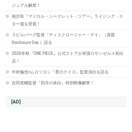
ジュアル解禁！
南沙良『マジカル・シークレット・ツアー』ライジング・ス
ター賞を受賞！
スピルバーグ監督『ディスクロージャー・デイ』（原題
Disclosure Day ）語る
2026年秋『ONE PIECE』公式ストアが米国ロサンゼルス初出
店！
中村倫也×ムロツヨシ『君のクイズ』監督演出を語る
吉田恵輔監督『四月の余白』特別映像解禁！
[AD]