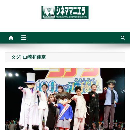
Skip
to
content
シネママニエラ
タグ:
山崎和佳奈