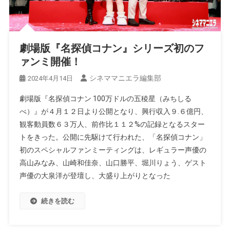
劇場版『名探偵コナン』シリーズ初のフ
ァンミ開催！
シネママニエラ編集部
2024年4月14日
劇場版『名探偵コナン 100万ドルの五稜星（みちしる
べ）』が４月１２日より公開となり、興行収入９.６億円、
観客動員数６３万人、前作比１１２%の記録となるスター
トをきった。公開に先駆けて行われた、「名探偵コナン」
初のスペシャルファンミーティングは、レギュラー声優の
高山みなみ、山崎和佳奈、山口勝平、堀川りょう、ゲスト
声優の大泉洋が登壇し、大盛り上がりとなった
続きを読む