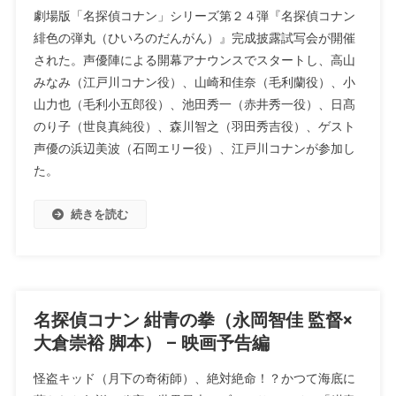
劇場版「名探偵コナン」シリーズ第２４弾『名探偵コナン
緋色の弾丸（ひいろのだんがん）』完成披露試写会が開催
された。声優陣による開幕アナウンスでスタートし、高山
みなみ（江戸川コナン役）、山崎和佳奈（毛利蘭役）、小
山力也（毛利小五郎役）、池田秀一（赤井秀一役）、日髙
のり子（世良真純役）、森川智之（羽田秀吉役）、ゲスト
声優の浜辺美波（石岡エリー役）、江戸川コナンが参加し
た。
続きを読む
名探偵コナン 紺青の拳（永岡智佳 監督×
大倉崇裕 脚本） – 映画予告編
怪盗キッド（月下の奇術師）、絶対絶命！？かつて海底に