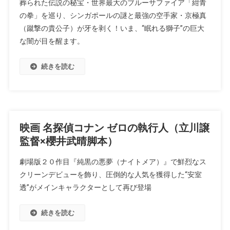
葬られた伝説の秘宝・世界最大のブルーサファイア「紺青
の拳」を巡り、シンガポールの謎と最強の空手家・京極真
（蹴撃の貴公子）が牙を剥く！いま、“眠れる獅子”の巨大
な闇が目を醒ます。
続きを読む
映画 名探偵コナン ゼロの執行人（立川譲
監督×櫻井武晴脚本）
劇場版２０作目『純黒の悪夢（ナイトメア）』で鮮烈なス
クリーンデビューを飾り、圧倒的な人気を獲得した“安室
透”がメインキャラクターとして再び登場
続きを読む