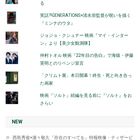
る
実話?!GENERATIONS×清水崇監督が呪いを描く
『ミンナのウタ』
ジョジョ・クシュナー 映画『マイ・インター
ン』より【美少女観測隊】
仲村トオル 映画『22年目の告白』で海猿・伊藤
英明とのリベンジ宣言
「クリムト展」本日開幕！終生・死と向き合っ
た画家
映画『ソルト』続編を見る前に『ソルト』をお
さらい
NEW
西島秀俊×瀬々敬久『存在のすべてを』特報映像・ティザービ