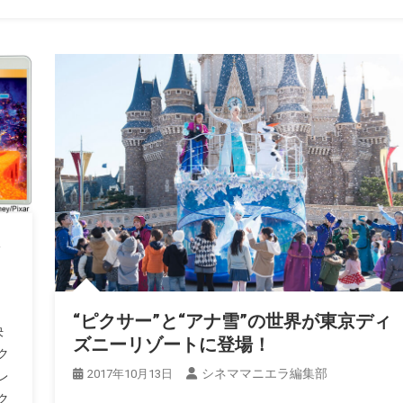
“ピクサー”と“アナ雪”の世界が東京ディ
決
ズニーリゾートに登場！
ク
シネママニエラ編集部
2017年10月13日
レ
ク