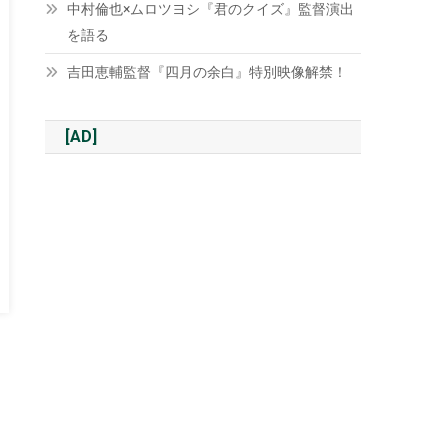
中村倫也×ムロツヨシ『君のクイズ』監督演出
を語る
吉田恵輔監督『四月の余白』特別映像解禁！
[AD]