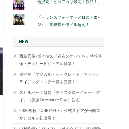
吉沢亮「ヒロアカは最高の作品！」
『トランスフォーマー／ロストエイ
ジ』世界興収６億ドル超え！
NEW
西島秀俊×瀬々敬久『存在のすべてを』特報映
像・ティザービジュアル解禁！
南沙良『マジカル・シークレット・ツアー』
ライジング・スター賞を受賞！
スピルバーグ監督『ディスクロージャー・デ
イ』（原題 Disclosure Day ）語る
2026年秋『ONE PIECE』公式ストアが米国ロ
サンゼルス初出店！
中村倫也×ムロツヨシ『君のクイズ』監督演出