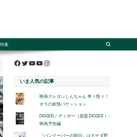
特集
Facebook
Twitter
YouTube
YouTube
Instagram
いま人気の記事
映画クレヨンしんちゃん 奇々怪々！
オラの妖怪バケ～ション
DIGGER／ディガー（原題 DIGGER ）-
映画予告編
『バンクーバーの朝日』はカナダ野