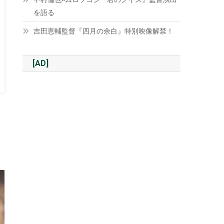
を語る
吉田恵輔監督『四月の余白』特別映像解禁！
[AD]