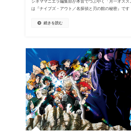
シネママニエラ編集部が本音でつぶやく「月一オスス
は『ナイブズ・アウト／名探偵と刃の館の秘密』です
続きを読む