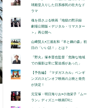
球殿堂入りした日系移民の壮大なド
ラマ
魂を揺さぶる映画『地獄の黙示録
劇場公開版＜デジタル・リマスター
＞』再公開へ
山﨑賢人×三浦友和『羊と鋼の森』初
日の「いい話！」とは？
『野火』塚本晋也監督「危険な地域
での撮影は常に緊迫感があった」
【予告編】『マダガスカル』ペンギ
ンズのスピンオフ映画の上映と発売
が決定！
元宝塚・明日海りお×小池栄子『ムー
ラン』ディズニー映画CVに