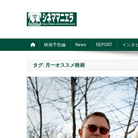
Skip
to
content
シネママニエラ
映画予告編
News
REPORT
インタ
タグ:
月一オススメ映画