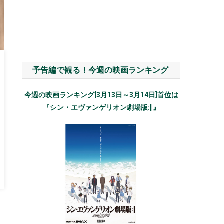
予告編で観る！今週の映画ランキング
今週の映画ランキング[3月13日～3月14日]首位は
『シン・エヴァンゲリオン劇場版:||』