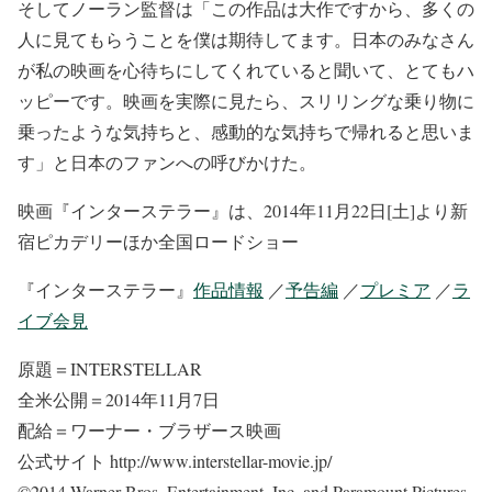
そしてノーラン監督は「この作品は大作ですから、多くの
人に見てもらうことを僕は期待してます。日本のみなさん
が私の映画を心待ちにしてくれていると聞いて、とてもハ
ッピーです。映画を実際に見たら、スリリングな乗り物に
乗ったような気持ちと、感動的な気持ちで帰れると思いま
す」と日本のファンへの呼びかけた。
映画『インターステラー』は、2014年11月22日[土]より新
宿ピカデリーほか全国ロードショー
『インターステラー』
作品情報
／
予告編
／
プレミア
／
ラ
イブ会見
原題＝INTERSTELLAR
全米公開＝2014年11月7日
配給＝ワーナー・ブラザース映画
公式サイト http://www.interstellar-movie.jp/
©2014 Warner Bros. Entertainment, Inc. and Paramount Pictures.