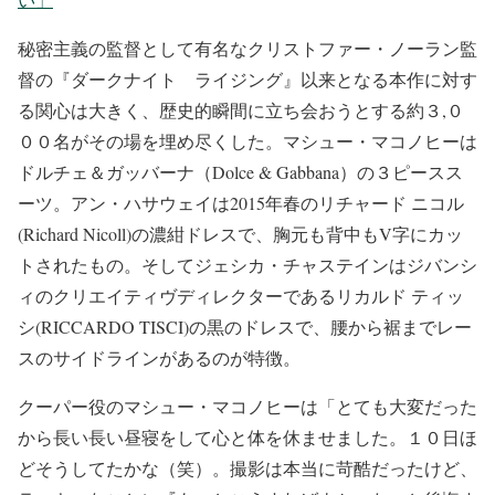
秘密主義の監督として有名なクリストファー・ノーラン監
督の『ダークナイト ライジング』以来となる本作に対す
る関心は大きく、歴史的瞬間に立ち会おうとする約３,０
００名がその場を埋め尽くした。マシュー・マコノヒーは
ドルチェ＆ガッバーナ（Dolce & Gabbana）の３ピースス
ーツ。アン・ハサウェイは2015年春のリチャード ニコル
(Richard Nicoll)の濃紺ドレスで、胸元も背中もV字にカッ
トされたもの。そしてジェシカ・チャステインはジバンシ
ィのクリエイティヴディレクターであるリカルド ティッ
シ(RICCARDO TISCI)の黒のドレスで、腰から裾までレー
スのサイドラインがあるのが特徴。
クーパー役のマシュー・マコノヒーは「とても大変だった
から長い長い昼寝をして心と体を休ませました。１０日ほ
どそうしてたかな（笑）。撮影は本当に苛酷だったけど、