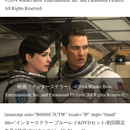
All Rights Reserved.
映画『インターステラー』 ©2014 Warner Bros.
Entertainment, Inc. and Paramount Pictures. All Rights Reserved.
[amazonjs asin=”B00S6C3UTW” locale=”JP” tmpl=”Small”
title=”インターステラー ブルーレイ&DVDセット(初回限定