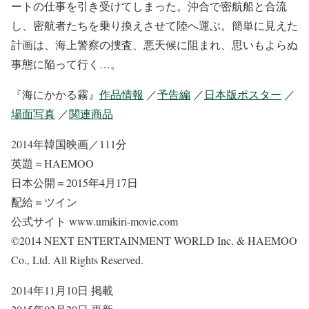
ートの仕事を引き受けてしまった。沖合で密航船と合流
し、密航者たちを乗り換えさせて陸へ運ぶ。簡単に見えた
計画は、海上警察の捜査、悪天候に阻まれ、思いもよらぬ
事態に陥って行く…。
『海にかかる霧』
作品情報
／
予告編
／
日本版ポスター
／
場面写真
／
関連商品
2014年韓国映画／111分
英題＝HAEMOO
日本公開＝2015年4月17日
配給＝ツイン
公式サイト www.umikiri-movie.com
©2014 NEXT ENTERTAINMENT WORLD Inc. & HAEMOO
Co., Ltd. All Rights Reserved.
2014年11月10日 掲載