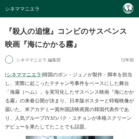
シネママニエラ
『殺人の追憶』コンビのサスペンス
映画『海にかかる霧』
シネママニエラ 編集部
12年前
[シネママニエラ]
韓国のポン・ジュノが製作・脚本を担当
し、実際に起こったテチャン号事件をベースにした舞台
「海霧（ヘム）」を実写化したサスペンス映画『海にかか
る霧』の来春公開が決まり、日本版ポスターと特報映像が
届いた。米アカデミー賞外国語映画賞の韓国代表作であ
り、人気グループJYJのパク・ユチョンが本格スクリーン
デビューを果たしてたことでも話題。