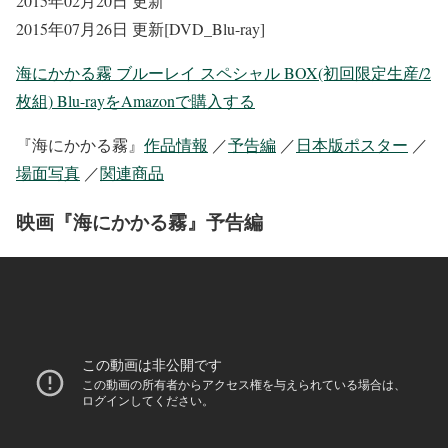
2015年02月20日 更新
2015年07月26日 更新[DVD_Blu-ray]
海にかかる霧 ブルーレイ スペシャル BOX(初回限定生産/2
枚組) Blu-rayをAmazonで購入する
『海にかかる霧』
作品情報
／
予告編
／
日本版ポスター
／
場面写真
／
関連商品
映画『海にかかる霧』予告編