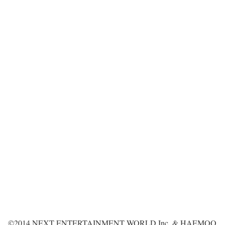
©2014 NEXT ENTERTAINMENT WORLD Inc. & HAEMOO