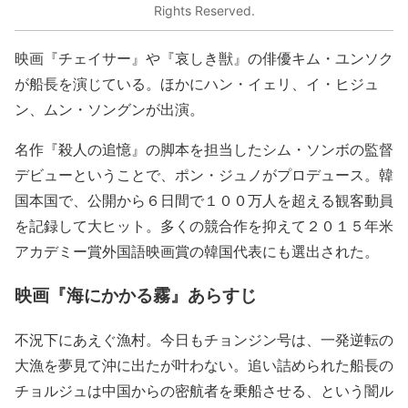
Rights Reserved.
映画『チェイサー』や『哀しき獣』の俳優キム・ユンソク
が船長を演じている。ほかにハン・イェリ、イ・ヒジュ
ン、ムン・ソングンが出演。
名作『殺人の追憶』の脚本を担当したシム・ソンボの監督
デビューということで、ポン・ジュノがプロデュース。韓
国本国で、公開から６日間で１００万人を超える観客動員
を記録して大ヒット。多くの競合作を抑えて２０１５年米
アカデミー賞外国語映画賞の韓国代表にも選出された。
映画『海にかかる霧』あらすじ
不況下にあえぐ漁村。今日もチョンジン号は、一発逆転の
大漁を夢見て沖に出たが叶わない。追い詰められた船長の
チョルジュは中国からの密航者を乗船させる、という闇ル