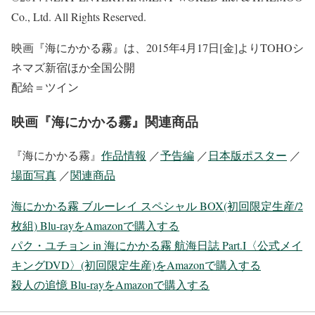
Co., Ltd. All Rights Reserved.
映画『海にかかる霧』は、2015年4月17日[金]よりTOHOシ
ネマズ新宿ほか全国公開
配給＝ツイン
映画『海にかかる霧』関連商品
『海にかかる霧』
作品情報
／
予告編
／
日本版ポスター
／
場面写真
／
関連商品
海にかかる霧 ブルーレイ スペシャル BOX(初回限定生産/2
枚組) Blu-rayをAmazonで購入する
パク・ユチョン in 海にかかる霧 航海日誌 Part.I〈公式メイ
キングDVD〉(初回限定生産)をAmazonで購入する
殺人の追憶 Blu-rayをAmazonで購入する