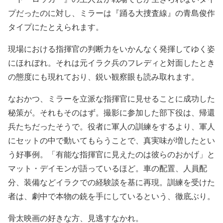
プだったのに対し、ミラーは『踊る大捜査線』の青島俊作
タイプにたとえられます。
現場における指揮官の判断力をいかんなく発揮してゆく姿
にほれぼれ。それは元イラク兵のフレディと対面したとき
の態度にも現れており、鋭い観察眼も読み取れます。
なおかつ、ミラーを立派な指揮官に見せることに成功した
秘策が。それもそのはず。撮影に参加した部下役は、帰還
兵たちだったそうで。役者に軍人の訓練をするより、軍人
にセットの中で動いてもらうことで、真実味が増したとい
う好事例。「有能な指揮官に見えたのは彼らのおかげ」と
マット・デイモンが語っているほど。車の配置、人員配
分、装備などイラクでの経験談を基に再現。訓練を受けた
者は、劇中で本物の銃を手にしているという、徹底ぶり。
骨太映画の好きな方、見逃すなかれ。