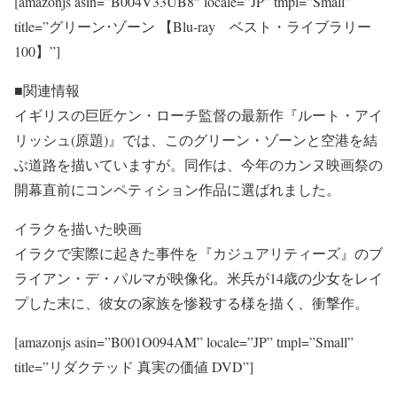
[amazonjs asin=”B004V33UB8″ locale=”JP” tmpl=”Small”
title=”グリーン･ゾーン 【Blu-ray ベスト・ライブラリー
100】”]
■関連情報
イギリスの巨匠ケン・ローチ監督の最新作『ルート・アイ
リッシュ(原題)』では、このグリーン・ゾーンと空港を結
ぶ道路を描いていますが。同作は、今年のカンヌ映画祭の
開幕直前にコンペティション作品に選ばれました。
イラクを描いた映画
イラクで実際に起きた事件を『カジュアリティーズ』のブ
ライアン・デ・パルマが映像化。米兵が14歳の少女をレイ
プした末に、彼女の家族を惨殺する様を描く、衝撃作。
[amazonjs asin=”B001O094AM” locale=”JP” tmpl=”Small”
title=”リダクテッド 真実の価値 DVD”]