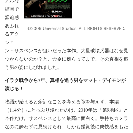
アルな
描写で
緊迫感
あふれ
©2009 Universal Studios. ALL RIGHTS RESERVED.
るアク
ショ
ン・サスペンスが狙いだった本作。大量破壊兵器はなぜ見
つからないのか？と、命令に逆らってまで、その真相を追
う男の姿にしびれました。
イラク戦争から7年、真相を追う男をマット・デイモンが
演じる！
物語が始まると余計なことを考える隙を与えず。本編
（114分）にとっぷり浸れたのは、2010年は『第9地区』と
本作だけ。サスペンスとして最高に面白く。手持ちカメラ
なのに酔わずに見続けられ、しかも鑑賞後に爽快感をもた