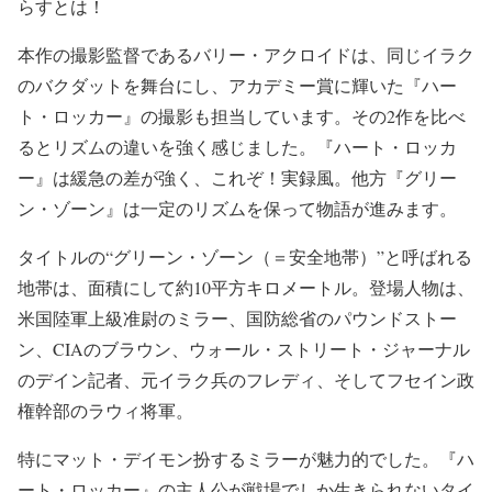
らすとは！
本作の撮影監督であるバリー・アクロイドは、同じイラク
のバクダットを舞台にし、アカデミー賞に輝いた『ハー
ト・ロッカー』の撮影も担当しています。その2作を比べ
るとリズムの違いを強く感じました。『ハート・ロッカ
ー』は緩急の差が強く、これぞ！実録風。他方『グリー
ン・ゾーン』は一定のリズムを保って物語が進みます。
タイトルの“グリーン・ゾーン（＝安全地帯）”と呼ばれる
地帯は、面積にして約10平方キロメートル。登場人物は、
米国陸軍上級准尉のミラー、国防総省のパウンドストー
ン、CIAのブラウン、ウォール・ストリート・ジャーナル
のデイン記者、元イラク兵のフレディ、そしてフセイン政
権幹部のラウィ将軍。
特にマット・デイモン扮するミラーが魅力的でした。『ハ
ート・ロッカー』の主人公が戦場でしか生きられないタイ