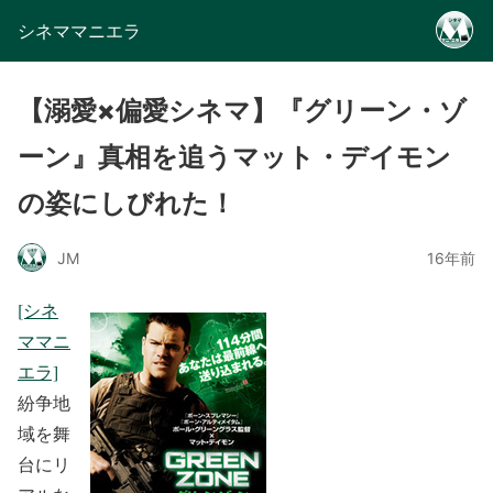
シネママニエラ
【溺愛×偏愛シネマ】『グリーン・ゾ
ーン』真相を追うマット・デイモン
の姿にしびれた！
JM
16年前
[シネ
ママニ
エラ]
紛争地
域を舞
台にリ