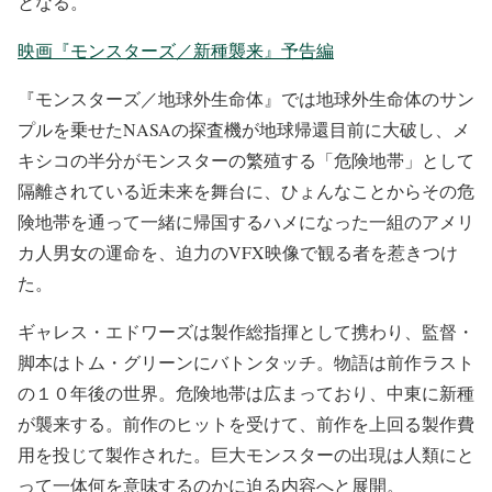
となる。
映画『モンスターズ／新種襲来』予告編
『モンスターズ／地球外生命体』では地球外生命体のサン
プルを乗せたNASAの探査機が地球帰還目前に大破し、メ
キシコの半分がモンスターの繁殖する「危険地帯」として
隔離されている近未来を舞台に、ひょんなことからその危
険地帯を通って一緒に帰国するハメになった一組のアメリ
カ人男女の運命を、迫力のVFX映像で観る者を惹きつけ
た。
ギャレス・エドワーズは製作総指揮として携わり、監督・
脚本はトム・グリーンにバトンタッチ。物語は前作ラスト
の１０年後の世界。危険地帯は広まっており、中東に新種
が襲来する。前作のヒットを受けて、前作を上回る製作費
用を投じて製作された。巨大モンスターの出現は人類にと
って一体何を意味するのかに迫る内容へと展開。