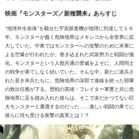
映画『モンスターズ／新種襲来』あらすじ
“地球外生命体”を載せた宇宙探査機が地球に到達して１６
年、モンスターが蠢く危険地帯はメキシコから全世界に拡
大していた。中東ではモンスターへの攻撃のために米軍に
よる空爆が行われたが、巻き込まれた武装勢力と戦闘が激
化。モンスターという人類共通の脅威をよそに、人間同士
の戦争が果てしなく続いていた。そんな中、新たに派兵さ
れた若き米兵たちに、危険地帯の深部で連絡を絶った部隊
の救出任務が下る。歴戦の英雄・フレイター軍曹と共に危
険地帯に足を踏み入れた彼らは、そこで未だかつてない巨
大モンスターと遭遇するのだった……激しい戦闘の果てに
彼らに待ち受ける衝撃の真実とは！？