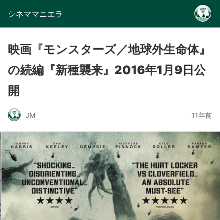
シネママニエラ
映画『モンスターズ／地球外生命体』
の続編『新種襲来』2016年1月9日公
開
JM
11年前