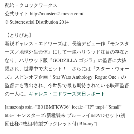
配給＝クロックワークス
公式サイト http://monsters2-movie.com/
© Subterrestrial Distribution 2014
【とりびあ】
新鋭ギャレス・エドワーズは、長編デビュー作『モンスタ
ーズ／地球外生命体』にして一躍ハリウッド注目の存在と
なり、ハリウッド版『GODZILLA ゴジラ』の監督に大抜
擢され、世界中で大ヒット！ さらには『スター・ウォー
ズ』スピンオフ企画「Star Wars Anthology: Rogue One」の
監督にも選出され、今世界で最も期待されている映画監督
の一人に。
ギャレス・エドワーズ来日レポート
[amazonjs asin=”B01BMFKW36″ locale=”JP” tmpl=”Small”
title=”モンスターズ/新種襲来 ブルーレイ&DVDセット(初
回仕様/2枚組/特製ブックレット付) Blu-ray”]