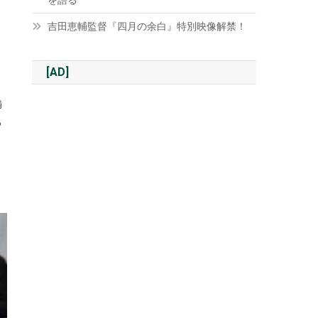
を語る
吉田恵輔監督『四月の余白』特別映像解禁！
[AD]
満
る