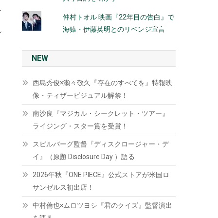
え
仲村トオル 映画『22年目の告白』で
、
海猿・伊藤英明とのリベンジ宣言
ル
NEW
西島秀俊×瀬々敬久『存在のすべてを』特報映
像・ティザービジュアル解禁！
南沙良『マジカル・シークレット・ツアー』
ライジング・スター賞を受賞！
スピルバーグ監督『ディスクロージャー・デ
イ』（原題 Disclosure Day ）語る
2026年秋『ONE PIECE』公式ストアが米国ロ
サンゼルス初出店！
中村倫也×ムロツヨシ『君のクイズ』監督演出