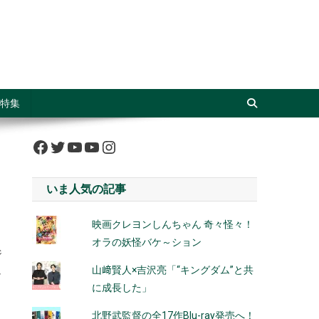
特集
Facebook
Twitter
YouTube
YouTube
Instagram
いま人気の記事
映画クレヨンしんちゃん 奇々怪々！
オラの妖怪バケ～ション
ジ
山﨑賢人×吉沢亮「“キングダム”と共
し
に成長した」
北野武監督の全17作Blu-ray発売へ！