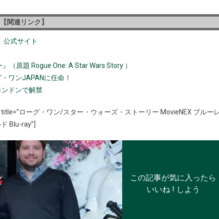
【関連リンク】
』公式サイト
ue One: A Star Wars Story ）
ワンJAPANに任命！
ロンドンで解禁
pl=”Small” title=”ローグ・ワン/スター・ウォーズ・ストーリー MovieNEX ブルー
lu-ray”]
この記事が気に入ったら
いいね ! しよう