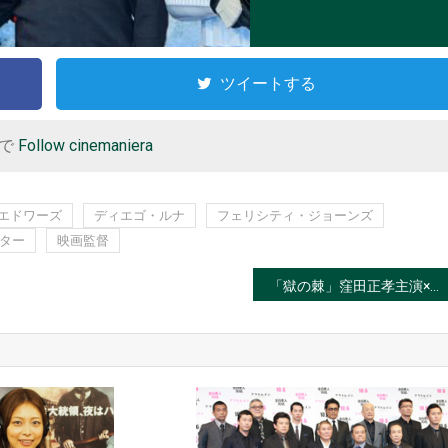
ツイートする
r で
Follow cinemaniera
エドワーズ
ディエゴ・ルナ
フェリシティ・ジョーンズ
ター
映画監督
「獄の棘」窪田正孝主演×平山秀幸監督WOWOWドラマ化