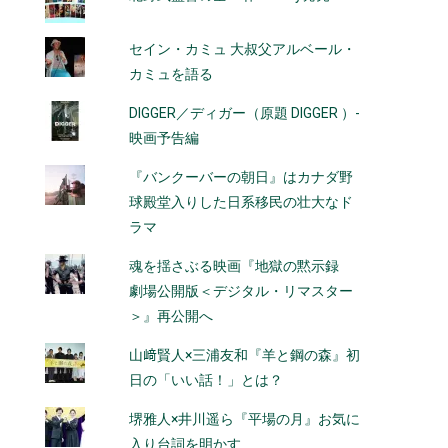
セイン・カミュ 大叔父アルベール・
カミュを語る
DIGGER／ディガー（原題 DIGGER ）-
映画予告編
『バンクーバーの朝日』はカナダ野
球殿堂入りした日系移民の壮大なド
ラマ
魂を揺さぶる映画『地獄の黙示録
劇場公開版＜デジタル・リマスター
＞』再公開へ
山﨑賢人×三浦友和『羊と鋼の森』初
日の「いい話！」とは？
堺雅人×井川遥ら『平場の月』お気に
入り台詞を明かす