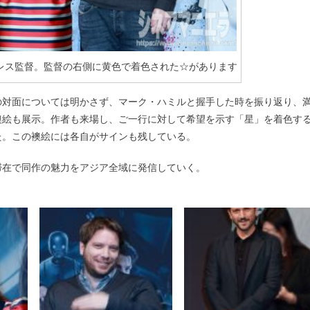
レス監督。監督の右側に黄色で着色された☆があります
の対面については明かさず、マーク・ハミルと握手した時を振り返り、
襖絵も展示。作者も来場し、ご一行に対して希望を示す「星」を着色す
た。この襖絵には各自がサインも残している。
滞在で同作の魅力をアジア全域に発信していく。