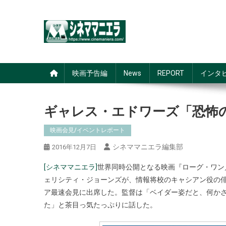
Skip
to
content
シネママニエラ
映画予告編
News
REPORT
インタ
ギャレス・エドワーズ「恐怖
映画会見/イベントレポート
シネママニエラ編集部
2016年12月7日
[シネママニエラ]
世界同時公開となる映画『ローグ・ワン
ェリシティ・ジョーンズが、情報将校のキャシアン役の
ア最速会見に出席した。監督は「ベイダー姿だと、何か
た」と茶目っ気たっぷりに話した。