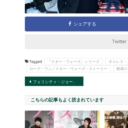
シェアする
Twitte
Tagged
『スター・ウォーズ』シリーズ
ギャレス・
ローグ・ワン／スター・ウォーズ・ストーリー
映画ス
投
フェリシティ・ジョーンズ初来日！空港騒然
稿
こちらの記事もよく読まれています
ナ
ビ
ゲ