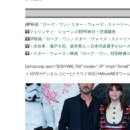
映画『ローグ・ワン／スター・ウォーズ・ストーリー
フェリシティ・ジョーンズ初PR来日！空港騒然
SF映画『ローグ・ワン／スター・ウォーズ・ストーリー』（原題 Rog
＜水谷隼、瀬戸大也、坂井聖人＞日本代表選手がローグ・
＜スター・ウォーズ＞映画『ローグ・ワン』特別映像
[amazonjs asin=”B06VWKL76K” locale=”JP” tm
イ+DVD+デジタルコピー(クラウド対応)+MovieNEXワールド B