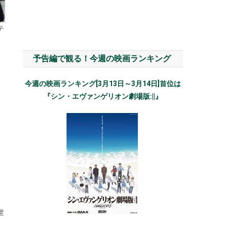
テ
予告編で観る！今週の映画ランキング
今週の映画ランキング[3月13日～3月14日]首位は
『シン・エヴァンゲリオン劇場版:||』
世