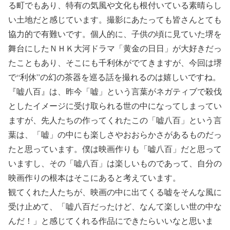
る町でもあり、特有の気風や文化も根付いている素晴らし
い土地だと感じています。撮影にあたっても皆さんとても
協力的で有難いです。個人的に、子供の頃に見ていた堺を
舞台にしたＮＨＫ大河ドラマ「黄金の日日」が大好きだっ
たこともあり、そこにも千利休がでてきますが、今回は堺
で“利休”の幻の茶器を巡る話を撮れるのは嬉しいですね。
『嘘八百』は、昨今「嘘」という言葉がネガティブで殺伐
としたイメージに受け取られる世の中になってしまってい
ますが、先人たちの作ってくれたこの「嘘八百」という言
葉は、「嘘」の中にも楽しさやおおらかさがあるものだっ
たと思っています。僕は映画作りも「嘘八百」だと思って
いますし、その「嘘八百」は楽しいものであって、自分の
映画作りの根本はそこにあると考えています。
観てくれた人たちが、映画の中に出てくる嘘をそんな風に
受け止めて、「嘘八百だったけど、なんて楽しい世の中な
んだ！」と感じてくれる作品にできたらいいなと思いま