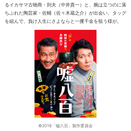
るイカサマ古物商・則夫（中井貴一）と、腕は立つのに落
ちぶれた陶芸家・佐輔（佐々木蔵之介）が出会い、タッグ
を組んで、負け人生にさよならと一攫千金を狙う様が。
©2018「嘘八百」製作委員会