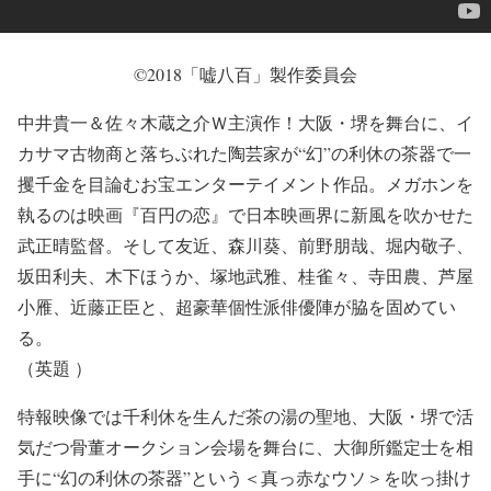
©2018「嘘八百」製作委員会
中井貴一＆佐々木蔵之介Ｗ主演作！大阪・堺を舞台に、イ
カサマ古物商と落ちぶれた陶芸家が“幻”の利休の茶器で一
攫千金を目論むお宝エンターテイメント作品。メガホンを
執るのは映画『百円の恋』で日本映画界に新風を吹かせた
武正晴監督。そして友近、森川葵、前野朋哉、堀内敬子、
坂田利夫、木下ほうか、塚地武雅、桂雀々、寺田農、芦屋
小雁、近藤正臣と、超豪華個性派俳優陣が脇を固めてい
る。
（英題 ）
特報映像では千利休を生んだ茶の湯の聖地、大阪・堺で活
気だつ骨董オークション会場を舞台に、大御所鑑定士を相
手に“幻の利休の茶器”という＜真っ赤なウソ＞を吹っ掛け