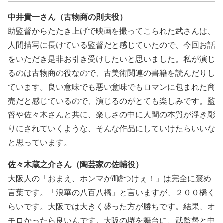
中井貴一さん（古物商の則夫役）
助監督からたたき上げで映画を撮ってこられた武さんは、
人間描写に長けている監督だと感じていたので、今回お話
をいただき是非お引き受けしたいと思いました。私が演じ
るのは古物商の役なので、古美術関連の書籍を読んだりし
ています。良い意味でも悪い意味でもロマンに包まれた商
売だと感じているので、演じるのがとても楽しみです。監
督や佐々木さんと共に、楽しさの中に人間の本質が浮き彫
りにされていくような、そんな作品にしていけたらいいな
と思っています。
佐々木蔵之介さん（陶芸家の佐輔役）
大阪人の「おまえ、ホンマか⁈嘘つけぇ！」は完全に褒め
言葉です。「浪華の八百八橋」と言いますが、２００橋く
らいです。大阪では大きく盛った方が勝ちです。結果、オ
モロかったら良いんです。大阪の堺を舞台に、武監督と中