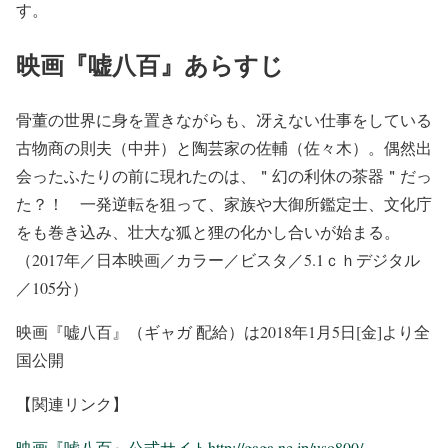
す。
映画『嘘八百』あらすじ
骨董の世界に身を置きながらも、冴えない仕事をしている
古物商の則夫（中井）と陶芸家の佐輔（佐々木）。偶然出
会ったふたりの前に現れたのは、＂幻の利休の茶器＂だっ
た？！ 一発逆転を狙って、家族や大御所鑑定士、文化庁
をも巻き込み、壮大な狐と狸の化かし合いが始まる。
（2017年／日本映画／カラー／ビスタ／5.1ｃｈデジタル
／105分）
映画『嘘八百』（ギャガ 配給）は2018年1月5日[金]より全
国公開
【関連リンク】
映画『嘘八百』公式サイトhttp://gaga.ne.jp/uso800/