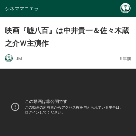
シネママニエラ
映画『嘘八百』は中井貴一＆佐々木蔵
之介Ｗ主演作
JM
9年前