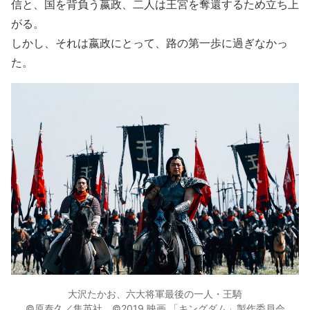
信と、国を背負う嬴政、二人は王宮を奪還するため立ち上
がる。
しかし、それは嬴政にとって、路の第一歩に過ぎなかっ
た。
大沢たかお、六大将軍最後の一人・王騎
©原泰久／集英社 ©2019 映画 「キングダム」製作委員会