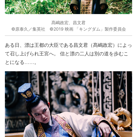
髙嶋政宏、昌文君
©原泰久／集英社 ©2019 映画 「キングダム」製作委員会
ある日、漂は王都の大臣である昌文君（髙嶋政宏）によっ
て召し上げられ王宮へ。 信と漂の二人は別の道を歩むこ
とになる……。