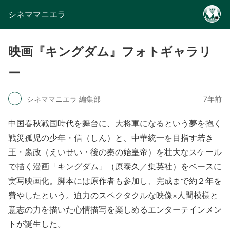
シネママニエラ
映画『キングダム』フォトギャラリ
ー
シネママニエラ 編集部
7年前
中国春秋戦国時代を舞台に、大将軍になるという夢を抱く
戦災孤児の少年・信（しん）と、中華統一を目指す若き
王・嬴政（えいせい・後の秦の始皇帝）を壮大なスケール
で描く漫画「キングダム」（原泰久／集英社）をベースに
実写映画化。脚本には原作者も参加し、完成まで約２年を
費やしたという。迫力のスペクタクルな映像×人間模様と
意志の力を描いた心情描写を楽しめるエンターテインメン
トが誕生した。