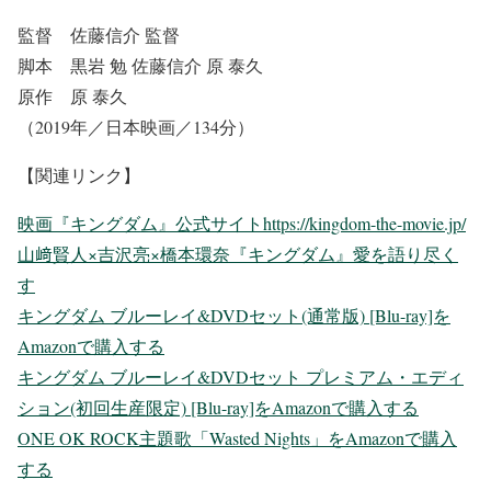
監督 佐藤信介 監督
脚本 黒岩 勉 佐藤信介 原 泰久
原作 原 泰久
（2019年／日本映画／134分）
【関連リンク】
映画『キングダム』公式サイトhttps://kingdom-the-movie.jp/
山﨑賢人×吉沢亮×橋本環奈『キングダム』愛を語り尽く
す
キングダム ブルーレイ&DVDセット(通常版) [Blu-ray]を
Amazonで購入する
キングダム ブルーレイ&DVDセット プレミアム・エディ
ション(初回生産限定) [Blu-ray]をAmazonで購入する
ONE OK ROCK主題歌「Wasted Nights」をAmazonで購入
する