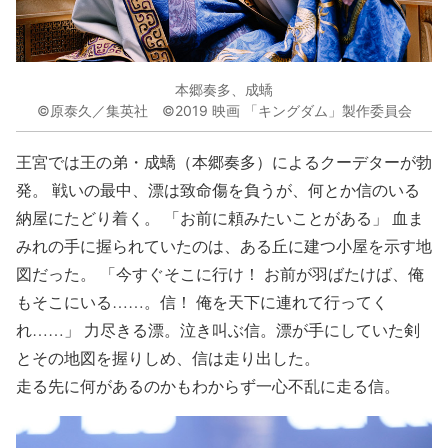
本郷奏多、成蟜
©原泰久／集英社 ©2019 映画 「キングダム」製作委員会
王宮では王の弟・成蟜（本郷奏多）によるクーデターが勃
発。 戦いの最中、漂は致命傷を負うが、何とか信のいる
納屋にたどり着く。 「お前に頼みたいことがある」 血ま
みれの手に握られていたのは、ある丘に建つ小屋を示す地
図だった。 「今すぐそこに行け！ お前が羽ばたけば、俺
もそこにいる……。信！ 俺を天下に連れて行ってく
れ……」 力尽きる漂。泣き叫ぶ信。漂が手にしていた剣
とその地図を握りしめ、信は走り出した。
走る先に何があるのかもわからず一心不乱に走る信。