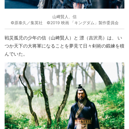
山﨑賢人、信
©原泰久／集英社 ©2019 映画 「キングダム」製作委員会
戦災孤児の少年の信（山﨑賢人）と 漂（吉沢亮）は、 い
つか天下の大将軍になることを夢見て日々剣術の鍛練を積
んでいた。