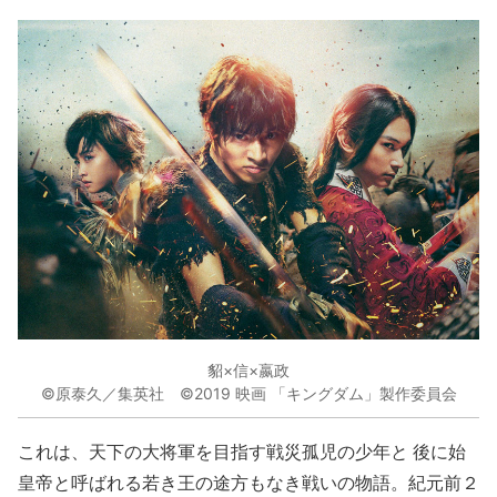
貂×信×嬴政
©原泰久／集英社 ©2019 映画 「キングダム」製作委員会
これは、天下の大将軍を目指す戦災孤児の少年と 後に始
皇帝と呼ばれる若き王の途方もなき戦いの物語。紀元前２