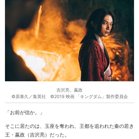
吉沢亮、嬴政
©原泰久／集英社 ©2019 映画 「キングダム」製作委員会
「お前が信か。」
そこに居たのは、玉座を奪われ、王都を追われた秦の若き
王・嬴政（吉沢亮）だった。