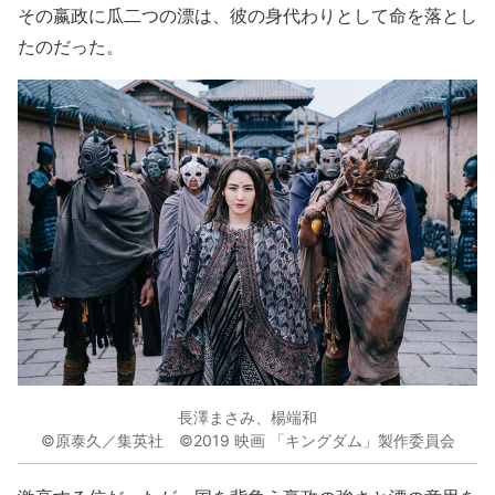
その嬴政に瓜二つの漂は、彼の身代わりとして命を落とし
たのだった。
長澤まさみ、楊端和
©原泰久／集英社 ©2019 映画 「キングダム」製作委員会