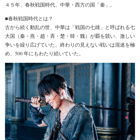
４５年、春秋戦国時代、中華・西方の国「秦」。
■春秋戦国時代とは？
古から続く動乱の世、中華は「戦国の七雄」と呼ばれる七
大国（秦・燕・趙・斉・楚・韓・魏）が覇を競い、激しい
争いを繰り広げていた。終わりの見えない戦いは混迷を極
め、500 年にもわたり続いていた。