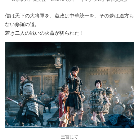
信は天下の大将軍を、嬴政は中華統一を。その夢は途方も
ない修羅の道。
若き二人の戦いの火蓋が切られた！
王宮にて