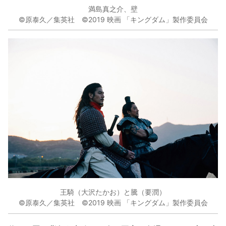
満島真之介、壁
©原泰久／集英社 ©2019 映画 「キングダム」製作委員会
王騎（大沢たかお）と騰（要潤）
©原泰久／集英社 ©2019 映画 「キングダム」製作委員会