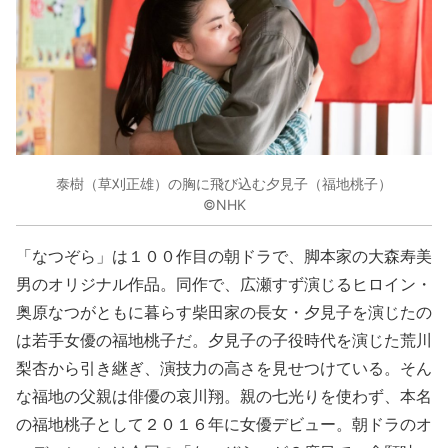
泰樹（草刈正雄）の胸に飛び込む夕見子（福地桃子）
©NHK
「なつぞら」は１００作目の朝ドラで、脚本家の大森寿美
男のオリジナル作品。同作で、広瀬すず演じるヒロイン・
奥原なつがともに暮らす柴田家の長女・夕見子を演じたの
は若手女優の福地桃子だ。夕見子の子役時代を演じた荒川
梨杏から引き継ぎ、演技力の高さを見せつけている。そん
な福地の父親は俳優の哀川翔。親の七光りを使わず、本名
の福地桃子として２０１６年に女優デビュー。朝ドラのオ