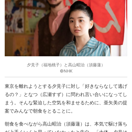
夕見子（福地桃子）と高山昭治（須藤蓮）
©NHK
東京を離れようとする夕見子に対し「好きならなして逃げ
るの？」となつ（広瀬すず）に問われ言い合いになってし
まう。そんな緊迫した空気を和ませるために、亜矢美の提
案でみんなで朝食をとることに。
朝食を食べながら高山昭治（須藤蓮）は、本気で駆け落ち
が上手くいくと思っていなかったと告白。「大体、夕見は