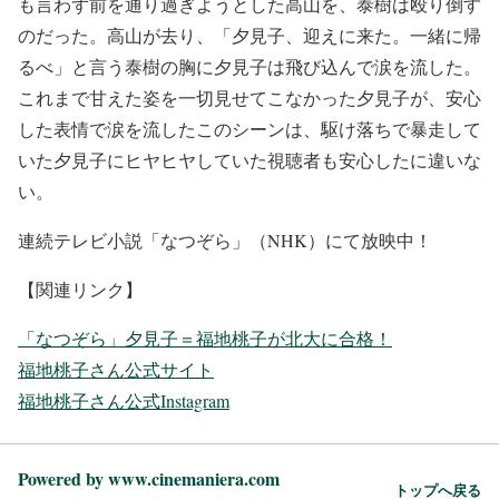
も言わず前を通り過ぎようとした高山を、泰樹は殴り倒す
のだった。高山が去り、「夕見子、迎えに来た。一緒に帰
るべ」と言う泰樹の胸に夕見子は飛び込んで涙を流した。
これまで甘えた姿を一切見せてこなかった夕見子が、安心
した表情で涙を流したこのシーンは、駆け落ちで暴走して
いた夕見子にヒヤヒヤしていた視聴者も安心したに違いな
い。
連続テレビ小説「なつぞら」（NHK）にて放映中！
【関連リンク】
「なつぞら」夕見子＝福地桃子が北大に合格！
福地桃子さん公式サイト
福地桃子さん公式Instagram
Powered by www.cinemaniera.com
トップへ戻る