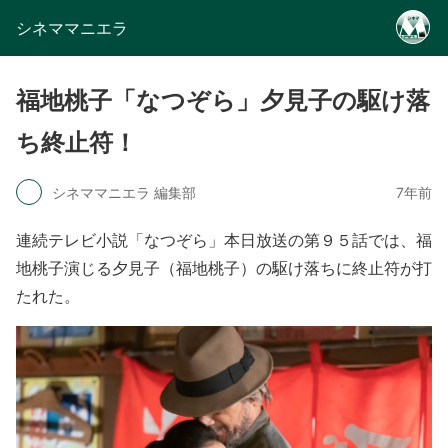
シネママニエラ
福地桃子「なつぞら」夕見子の駆け落
ち終止符！
シネママニエラ 編集部
7年前
連続テレビ小説「なつぞら」本日放送の第９５話では、福
地桃子演じる夕見子（福地桃子）の駆け落ちに終止符が打
たれた。