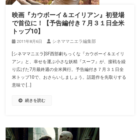
映画『カウボーイ＆エイリアン』初登場
で首位に！【予告編付き７月３１日全米
トップ10】
シネママニエラ編集部
2011年8月6日
[シネママニエラ]SF西部劇ちっくな『カウボーイ＆エイリ
アン』と、幸せを運ぶ小さな妖精『スーフ』が、接戦を繰
り広げた7月最終週の全米興行。予告編付き７月３１日全
米トップ10で、おさらいしましょう。話題作を先取りする
意味で […]
続きを読む