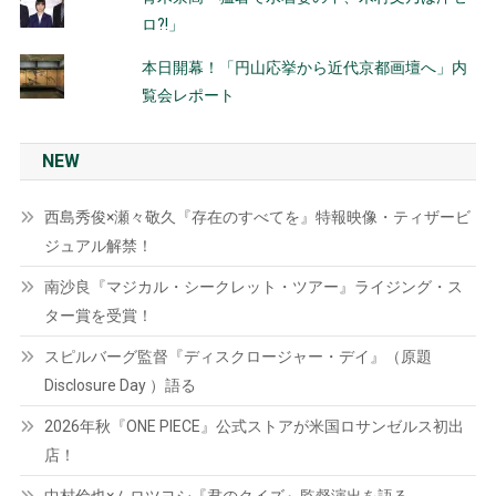
ロ?!」
本日開幕！「円山応挙から近代京都画壇へ」内
覧会レポート
NEW
西島秀俊×瀬々敬久『存在のすべてを』特報映像・ティザービ
ジュアル解禁！
南沙良『マジカル・シークレット・ツアー』ライジング・ス
ター賞を受賞！
スピルバーグ監督『ディスクロージャー・デイ』（原題
Disclosure Day ）語る
2026年秋『ONE PIECE』公式ストアが米国ロサンゼルス初出
店！