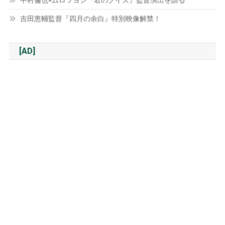
中村倫也×ムロツヨシ『君のクイズ』監督演出を語る
吉田恵輔監督『四月の余白』特別映像解禁！
[AD]