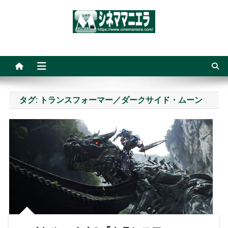
Skip
to
content
シネママニエラ
タグ:
トランスフォーマー／ダークサイド・ムーン