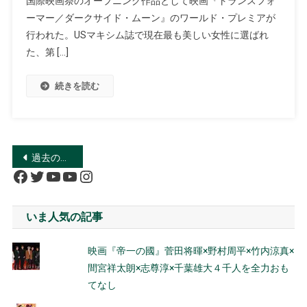
国際映画祭のオープニング作品として映画『トランスフォ
ーマー／ダークサイド・ムーン』のワールド・プレミアが
行われた。USマキシム誌で現在最も美しい女性に選ばれ
た、第 […]
続きを読む
投
過去の投稿
Facebook
Twitter
YouTube
YouTube
Instagram
稿
ナ
いま人気の記事
ビ
映画『帝一の國』菅田将暉×野村周平×竹内涼真×
ゲ
間宮祥太朗×志尊淳×千葉雄大４千人を全力おも
ー
てなし