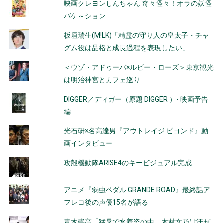
シ
映画クレヨンしんちゃん 奇々怪々！オラの妖怪
バケ～ション
ョ
板垣瑞生(M!LK)「精霊の守り人の皇太子・チャ
ン
グム役は品格と成長過程を表現したい」
＜ウゾ・アドゥーバ×ルビー・ローズ＞東京観光
は明治神宮とカフェ巡り
DIGGER／ディガー（原題 DIGGER ）- 映画予告
編
光石研×名高達男『アウトレイジ ビヨンド』動
画インタビュー
攻殻機動隊ARISE4のキービジュアル完成
アニメ『弱虫ペダル GRANDE ROAD』最終話ア
フレコ後の声優15名が語る
青木崇高「猛暑で水着姿の中、木村文乃は汗ゼ