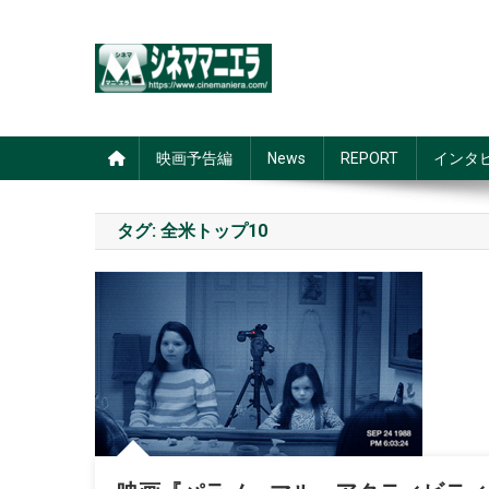
Skip
to
content
シネママニエラ
映画予告編
News
REPORT
インタ
タグ:
全米トップ10