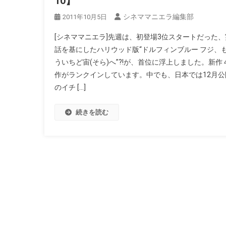
10】
シネママニエラ編集部
2011年10月5日
[シネママニエラ]先週は、初登場3位スタートだった、
話を基にしたハリウッド版“ドルフィンブルー フジ、
ういちど宙(そら)へ”?!が、首位に浮上しました。新作
作がランクインしています。中でも、日本では12月公
のイチ […]
続きを読む