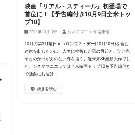
映画『リアル・スティール』初登場で
首位に！【予告編付き10月9日全米トッ
プ10】
シネママニエラ編集部
2011年10月12日
10月の第2月曜日＝コロンブス・デー(10月10日)を含む
連休を制したのは、人生に挫折した男の再起と、父と息
子とのかけがえのない絆を描く、近未来SF感動大作でし
た。シネママニエラでは全米映画トップ10を予告編付き
で独自にお届け！
プ
続きを読む
。
ニ