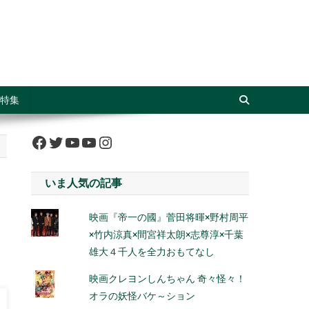
特集
Facebook
Twitter
YouTube
YouTube
Instagram
いま人気の記事
映画『帝一の國』菅田将暉×野村周平
×竹内涼真×間宮祥太朗×志尊淳×千葉
雄大４千人を全力おもてなし
映画クレヨンしんちゃん 奇々怪々！
オラの妖怪バケ～ション