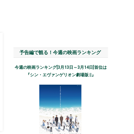
予告編で観る！今週の映画ランキング
今週の映画ランキング[3月13日～3月14日]首位は
『シン・エヴァンゲリオン劇場版:||』