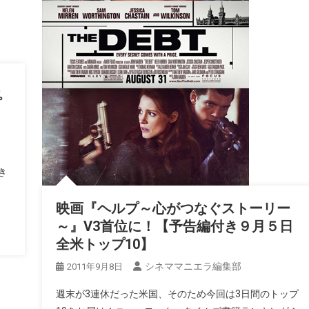
プ
き
映画『ヘルプ～心がつなぐストーリー
～』V3首位に！【予告編付き９月５日
全米トップ10】
シネママニエラ編集部
2011年9月8日
週末が3連休だった米国、そのため今回は3日間のトップ