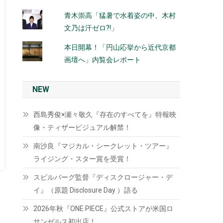
青木崇高「猛暑で水着姿の中、木村
文乃は汗ゼロ?!」
本日開幕！「円山応挙から近代京都
画壇へ」内覧会レポート
NEW
西島秀俊×瀬々敬久『存在のすべてを』特報映
像・ティザービジュアル解禁！
南沙良『マジカル・シークレット・ツアー』
ライジング・スター賞を受賞！
スピルバーグ監督『ディスクロージャー・デ
イ』（原題 Disclosure Day ）語る
2026年秋『ONE PIECE』公式ストアが米国ロ
サンゼルス初出店！