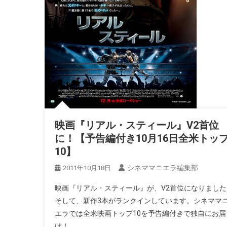
映画『リアル・スティール』V2首位
に！【予告編付き10月16日全米トッ
10】
シネママニエラ編集部
2011年10月18日
映画『リアル・スティール』が、V2首位になりました
そして、新作3本がランクインしています。シネママ
エラでは全米映画トップ10を予告編付きで独自にお届
け！