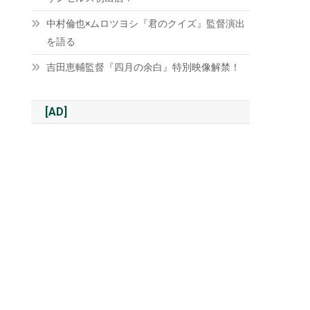
中村倫也×ムロツヨシ『君のクイズ』監督演出
を語る
吉田恵輔監督『四月の余白』特別映像解禁！
[AD]