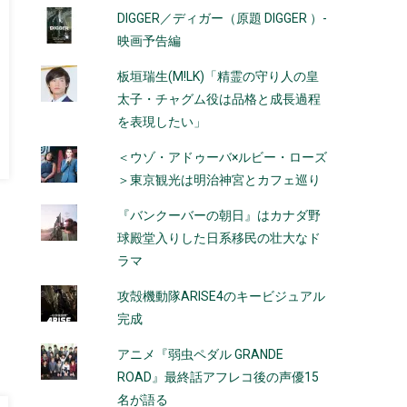
DIGGER／ディガー（原題 DIGGER ）-
映画予告編
板垣瑞生(M!LK)「精霊の守り人の皇
太子・チャグム役は品格と成長過程
を表現したい」
＜ウゾ・アドゥーバ×ルビー・ローズ
＞東京観光は明治神宮とカフェ巡り
『バンクーバーの朝日』はカナダ野
球殿堂入りした日系移民の壮大なド
ラマ
攻殻機動隊ARISE4のキービジュアル
完成
アニメ『弱虫ペダル GRANDE
ROAD』最終話アフレコ後の声優15
名が語る