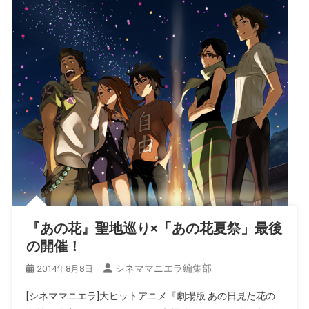
『あの花』聖地巡り×「あの花夏祭」最後
の開催！
シネママニエラ編集部
2014年8月8日
[シネママニエラ]大ヒットアニメ『劇場版 あの日見た花の