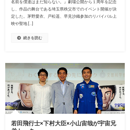
名前を僕達はまだ知らない。』劇場公開から１周年を記念
し、作品の舞台である埼玉県秩父市でのイベント開催が決
定した。茅野愛衣、戸松遥、早見沙織参加のリバイバル上
映や聖地 […]
続きを読む
若田飛行士×下村大臣×小山宙哉が宇宙兄