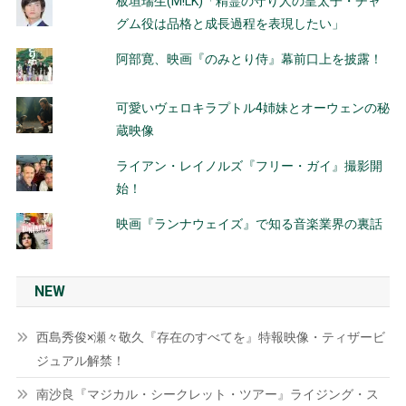
板垣瑞生(M!LK)「精霊の守り人の皇太子・チャ
グム役は品格と成長過程を表現したい」
阿部寛、映画『のみとり侍』幕前口上を披露！
可愛いヴェロキラプトル4姉妹とオーウェンの秘
蔵映像
ライアン・レイノルズ『フリー・ガイ』撮影開
始！
映画『ランナウェイズ』で知る音楽業界の裏話
NEW
西島秀俊×瀬々敬久『存在のすべてを』特報映像・ティザービ
ジュアル解禁！
南沙良『マジカル・シークレット・ツアー』ライジング・ス