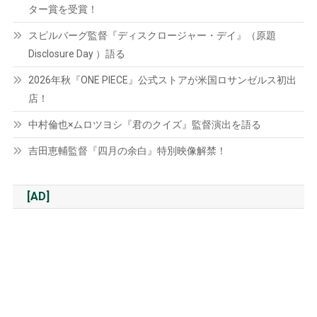
ター賞を受賞！
スピルバーグ監督『ディスクロージャー・デイ』（原題
Disclosure Day ）語る
2026年秋『ONE PIECE』公式ストアが米国ロサンゼルス初出
店！
中村倫也×ムロツヨシ『君のクイズ』監督演出を語る
吉田恵輔監督『四月の余白』特別映像解禁！
[AD]