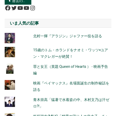
投
過去の投稿
Facebook
Twitter
YouTube
YouTube
Instagram
稿
ナ
いま人気の記事
ビ
北村一輝『アラジン』ジャファー役を語る
ゲ
ー
15歳のトム・ホランドをナオミ・ワッツ×ユア
ン・マクレガーが絶賛！
シ
罪と女王（英題 Queen of Hearts ） - 映画予告
ョ
編
ン
映画『ベイマックス』名場面誕生の制作秘話を
語る
青木崇高「猛暑で水着姿の中、木村文乃は汗ゼ
ロ?!」