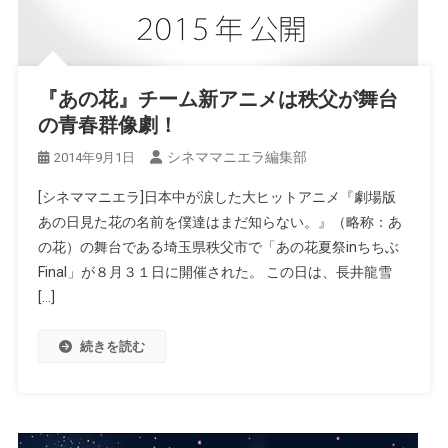
『あの花』チーム新アニメは秩父が舞台
の青春群像劇！
シネママニエラ編集部
2014年9月1日
[シネママニエラ]日本中が涙した大ヒットアニメ『劇場版
あの日見た花の名前を僕達はまだ知らない。』（略称：あ
の花）の舞台である埼玉県秩父市で「あの花夏祭inちちぶ
Final」が８月３１日に開催された。 この日は、長井龍雪
[…]
続きを読む