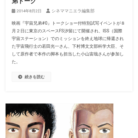
弟トーク
シネママニエラ編集部
2014年8月2日
映画『宇宙兄弟#0』トークショー付特別試写イベントが８
月２日に東京のスペースFS汐留にて開催され、ISS（国際
宇宙ステーション）でのミッションを終え地球に帰還され
た宇宙飛行士の若田光一さん、下村博文文部科学大臣、そ
して原作者で本作の脚本も担当した小山宙哉さんが参加し
た。
続きを読む