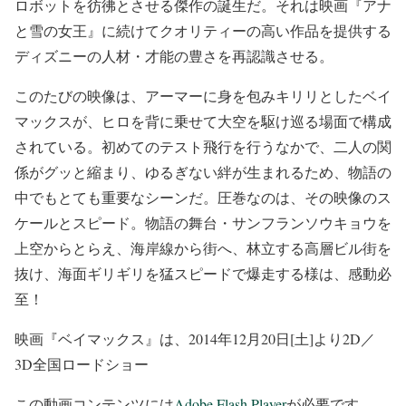
ロボットを彷彿とさせる傑作の誕生だ。それは映画『アナ
と雪の女王』に続けてクオリティーの高い作品を提供する
ディズニーの人材・才能の豊さを再認識させる。
このたびの映像は、アーマーに身を包みキリリとしたベイ
マックスが、ヒロを背に乗せて大空を駆け巡る場面で構成
されている。初めてのテスト飛行を行うなかで、二人の関
係がグッと縮まり、ゆるぎない絆が生まれるため、物語の
中でもとても重要なシーンだ。圧巻なのは、その映像のス
ケールとスピード。物語の舞台・サンフランソウキョウを
上空からとらえ、海岸線から街へ、林立する高層ビル街を
抜け、海面ギリギリを猛スピードで爆走する様は、感動必
至！
映画『ベイマックス』は、2014年12月20日[土]より2D／
3D全国ロードショー
この動画コンテンツには
Adobe Flash Player
が必要です。