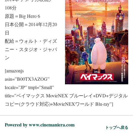
108分
原題＝Big Hero 6
日本公開＝2014年12月20
日
配給＝ウォルト・ディズ
ニー・スタジオ・ジャパ
ン
[amazonjs
asin=”B00TX3AZOG”
locale=”JP” tmpl=”Small”
title=”ベイマックス MovieNEX ブルーレイ+DVD+デジタル
コピー(クラウド対応)+MovieNEXワールド Blu-ray”]
Powered by www.cinemaniera.com
トップへ戻る