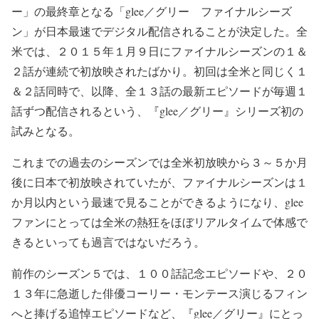
ー」の最終章となる「glee／グリー ファイナルシーズ
ン」が日本最速でデジタル配信されることが決定した。全
米では、２０１５年１月９日にファイナルシーズンの１＆
２話が連続で初放映されたばかり。初回は全米と同じく１
＆２話同時で、以降、全１３話の最新エピソードが毎週１
話ずつ配信されるという、『glee／グリー』シリーズ初の
試みとなる。
これまでの過去のシーズンでは全米初放映から３～５か月
後に日本で初放映されていたが、ファイナルシーズンは１
か月以内という最速で見ることができるようになり、glee
ファンにとっては全米の熱狂をほぼリアルタイムで体感で
きるといっても過言ではないだろう。
前作のシーズン５では、１００話記念エピソードや、２０
１３年に急逝した俳優コーリー・モンテース演じるフィン
へと捧げる追悼エピソードなど、『glee／グリー』にとっ