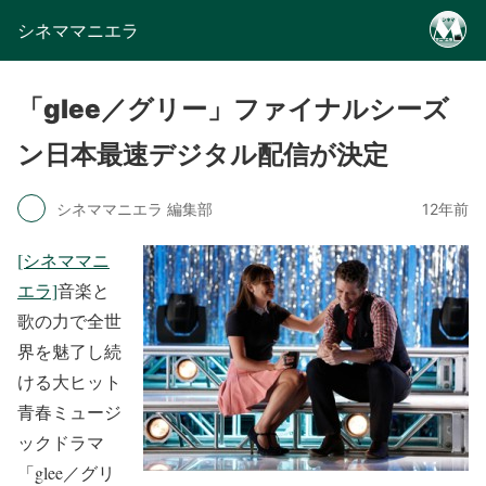
シネママニエラ
「glee／グリー」ファイナルシーズ
ン日本最速デジタル配信が決定
シネママニエラ 編集部
12年前
[シネママニ
エラ]
音楽と
歌の力で全世
界を魅了し続
ける大ヒット
青春ミュージ
ックドラマ
「glee／グリ