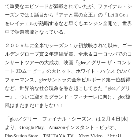
て重要なエピソードが満載されていたが、ファイナル・シ
ーズンでは１話目から『アナと雪の女王』の「Let It Go」
をレイチェルが熱唱するなど早くもエンジン全開で、世界
中で話題沸騰となっている。
２００９年に全米でシーズン１が初放映されて以来、ゴー
ルデングローブ賞２年連続受賞、全米＆ヨーロッパでのコ
ンサートツアーの大成功、映画『glee／グリー ザ・コンサ
ート 3Dムービー』の大ヒット、ホワイト・ハウスでのパ
フォーマンス、gleeサントラの全米ビルボード第一位獲得
など、世界的な社会現象を巻き起こしてきた『glee／グリ
ー』。ついに迎えるグランド・フィナーレに向け、glee旋
風はまだまだ止まらない！
「glee／グリー ファイナル・シーズン」は２月４日[水]
より、Google Play、Amazonインスタント・ビデオ、
PlayStation Store、TSUTAYA TV、Xbox Video、ひかり