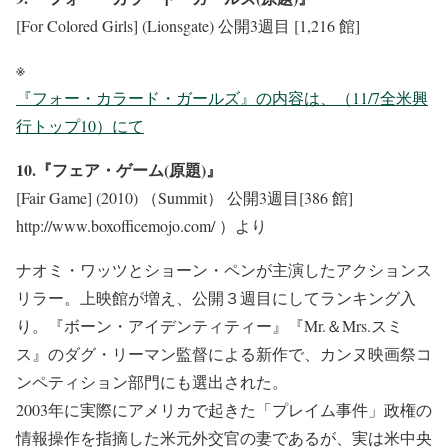
[For Colored Girls] (Lionsgate) 公開3週目 [1,216 館]
※
『フォー・カラード・ガールズ』の内容は、（11/7全米興
行トップ10）にて
10.『フェア・ゲーム(原題)』
[Fair Game] (2010) （Summit） 公開3週目[386 館]
http://www.boxofficemojo.com/ ）より
ナオミ・ワッツとショーン・ペンが主演したアクションス
リラー。上映館が増え、公開３週目にしてランキング入
り。『ボーン・アイデンティティー』『Mr.＆Mrs.スミ
ス』のダグ・リーマン監督による新作で、カンヌ映画祭コ
ンペティション部門にも選出された。
2003年に実際にアメリカで起きた「プレイム事件」政権の
情報操作を指摘した米元外交官の妻であるが、実は米中央