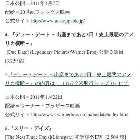
日本公開＝2011年1月7日
配給＝20世紀フォックス映画
公式サイト
http://www.unstoppable.jp/
4. 『デュー・デート ～出産まであと5日！史上最悪のアメ
リカ横断～』
[Due Date] (Legendary Pictures/Warner Bros) 公開３週目
[3,229 館]
※
『デュー・デート ～出産まであと5日！史上最悪のアメ
リカ横断～』の内容は、（11/7全米興行トップ10）にて
日本公開＝2011年1月22日
配給＝ワーナー・ブラザース映画
公式サイト
http://wwws.warnerbros.co.jp/duedate/index.html
5.『スリー・デイズ』
[The Next Three Days](Lionsgate) 初登場/NEW [2,564 館]